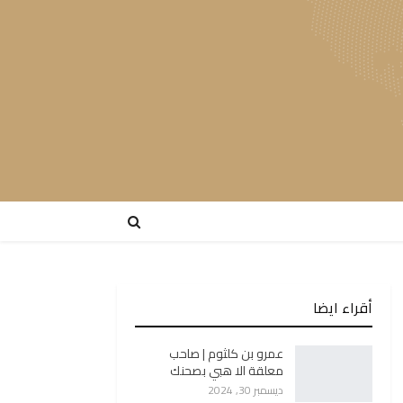
أقراء ايضا
عمرو بن كلثوم | صاحب
معلقة الا هبي بصحنك
ديسمبر 30, 2024