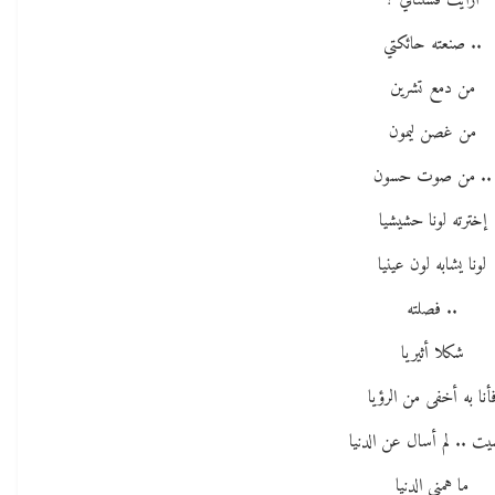
أرايت فستناني ؟
.. صنعته حائكتي
من دمع تشرين
من غصن ليمون
.. من صوت حسون
إخترته لونا حشيشيا
لونا يشابه لون عينيا
.. فصلته
شكلا أثيريا
أنا به أخفى من الرؤيا
ت .. لم أسال عن الدنيا
ما همني الدنيا