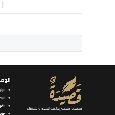
ت
الوصو
الرئ
البح
القو
قصيدة: منصة إبداعية للشعر والشعراء
موض