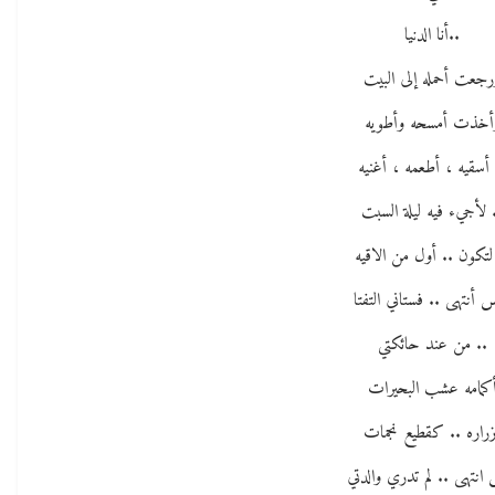
..أنا الدنيا
رجعت أحمله إلى البيت
أخذت أمسحه وأطويه
 أسقيه ، أطعمه ، أغنيه
 لأجيء فيه ليلة السبت
لتكون .. أول من الاقيه
 أنتهى .. فستاني التفتا
.. من عند حائكتي
كمامه عشب البحيرات
زراره .. كقطيع نجمات
انتهى .. لم تدري والدتي