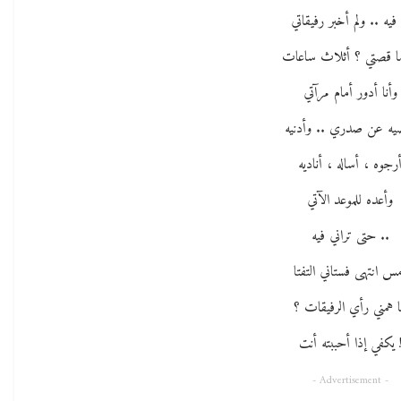
 فيه .. ولم أخبر رفيقاتي
ا قصتي ؟ أثلاث ساعات
وأنا أدور أمام مرآتي
يه عن صدري .. وأدنيه
رجوه ، أساله ، أناديه
وأعده للموعد الآتي
.. حتى تراني فيه
س انتهى فستاني التفتا
 همني رأي الرفيقات ؟
 يكفي إذا أحببته أنت
- Advertisement -