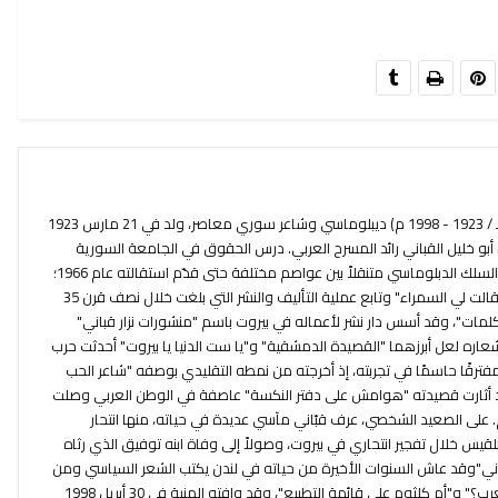
نزار بن توفيق القباني (1342 - 1419 هـ / 1923 - 1998 م) ديبلوماسي وشاعر سوري معاصر، ولد في 21 مارس 1923
بو خليل القباني رائد المسرح العربي. درس الحقوق في الجامعة السورية
وفور تخرجه منها عام 1945 انخرط في السلك الدبلوماسي متنقلاً بين عواصم مختلفة حتى قدّم استقالته عام 1966؛
أصدر أولى دواوينه عام 1944 بعنوان "قالت لي السمراء" وتابع عملية التأليف والنشر التي بلغت خلال نصف قرن 35
الكلمات"، وقد أسس دار نشر لأعماله في بيروت باسم "منشورات نزار قباني"
عاره لعل أبرزهما "القصيدة الدمشقية" و"يا ست الدنيا يا بيروت" أحدثت حرب
" مفترقًا حاسمًا في تجربته، إذ أخرجته من نمطه التقليدي بوصفه "شاعر الحب
د أثارت قصيدته "هوامش على دفتر النكسة" عاصفة في الوطن العربي وصلت
 على الصعيد الشخصي، عرف قبّاني مآسي عديدة في حياته، منها انتحار
قيس خلال تفجير انتحاري في بيروت، وصولاً إلى وفاة ابنه توفيق الذي رثاه
اني"وقد عاش السنوات الأخيرة من حياته في لندن يكتب الشعر السياسي ومن
قصائده الأخيرة "متى يعلنون وفاة العرب؟" و"أم كلثوم على قائمة التطبيع"، وقد وافته المنية في 30 أبريل 1998