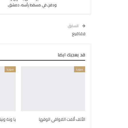
ودفن في مسقط رأسه، دمشق.
السابق
فقاقيع
قد يعجبك ايضا
سوريا
سوريا
الألف ألفت القوافي الوفها
يا ونة ون