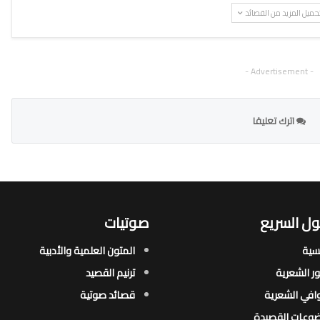
حميل المزيد من القصائد
- Advertisement -
اترك تعليقا
ل السريع
صوتيات
يسية
المتون العلمية والأدبية
ور الشعرية​
ترنيم القصيد
افي الشعرية​
قصائد صوتية
وعات القصيدة​