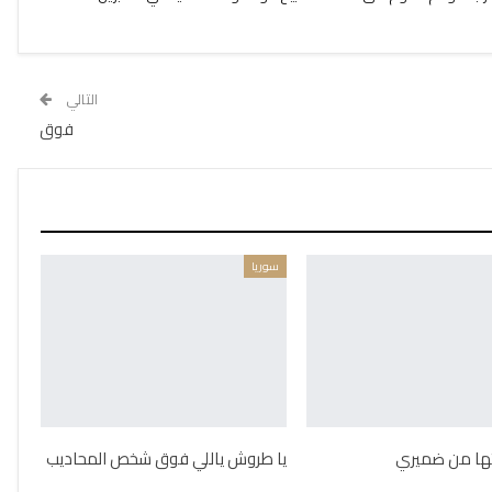
التالي
فوق
سوريا
يتها من ضميري
يا طروش ياللي فوق شخص المحاديب