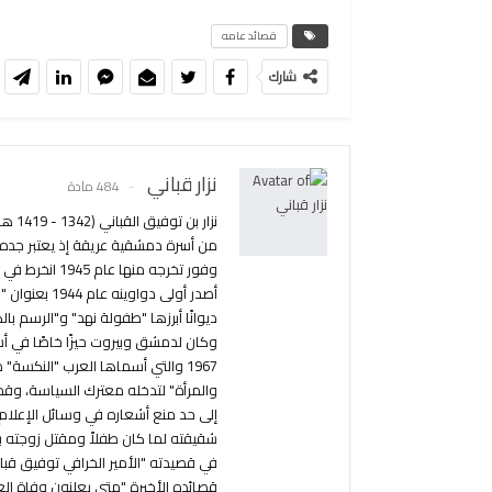
قصائد عامه
شارك
نزار قباني
484 مادة
من أسرة دمشقية عريقة إذ يعتبر جده أ
ديوانًا أبرزها "طفولة نهد" و"الرسم ب
وكان لدمشق وبيروت حيزًا خاصًا في أش
1967 والتي أسماها العرب "النكسة
والمرأة" لتدخله معترك السياسة، وق
إلى حد منع أشعاره في وسائل الإعلام.
شقيقته لما كان طفلاً ومقتل زوجته بل
في قصيدته "الأمير الخرافي توفيق قب