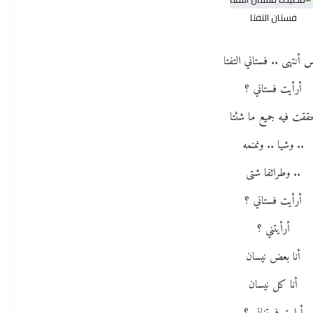
فستان التفتا
 أنتهى .. فستاني التفتا
أرأيت فستاني ؟
ققت فيه جميع ما شئتا
.. وشيا .. ونمنمه
.. وطرائفا شتى
أرأيت فستاني ؟
أرأيتني ؟
أنا بعض نيسان
أنا كل نيسان