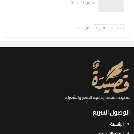
مارس 23, 2024
السابق
التالي
1 من 13٬790
قصيدة: منصة إبداعية للشعر والشعراء
الوصول السريع
الرئيسية
البحور الشعرية​