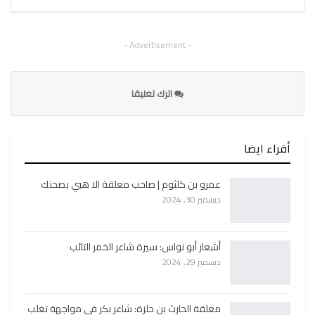
- Advertisement -
اترك تعليقا
أقراء ايضا
عمرو بن كلثوم | صاحب معلقة الا هبي بصحنك
ديسمبر 30, 2024
أشعار أبو نواس: سيرة شاعر الخمر التائب
ديسمبر 29, 2024
معلقة الحارث بن حلزة: شاعر بكر في مواجهة تغلب