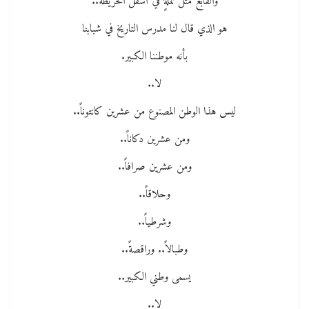
والقابع مثل نملةٍ في أسفل الخريطة..
هو الذي قال لنا مدرس التاريخ في شبابنا
بأنه موطننا الكبير.
لا..
ليس هذا الوطن المصنوع من عشرين كانتوناً..
ومن عشرين دكاناً..
ومن عشرين صرافاً..
وحلاقاً..
وشرطياً..
وطبالاً.. وراقصةً..
يسمى وطني الكبير..
لا..