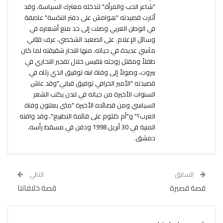
"شاعر الحب والمرأة" لتدخله معترك السياسة، وقد
أثارت قصيدته "هوامش على دفتر النكسة" عاصفة
في الوطن العربي وصلت إلى حد منع أشعاره في
وسائل الإعلام. على الصعيد الشخصي، عرف قبّاني
مآسي عديدة في حياته، منها انتحار شقيقته لما كان
طفلاً ومقتل زوجته بلقيس خلال تفجير انتحاري في
بيروت، وصولاً إلى وفاة ابنه توفيق الذي رثاه في
قصيدته "الأمير الخرافي توفيق قباني"وقد عاش
السنوات الأخيرة من حياته في لندن يكتب الشعر
السياسي ومن قصائده الأخيرة "متى يعلنون وفاة
العرب؟" و"أم كلثوم على قائمة التطبيع"، وقد وافته
المنية في 30 أبريل 1998 ودفن في مسقط رأسه،
دمشق.
السابق
التالي
قصة قصيرة
قصة خلافاتنا