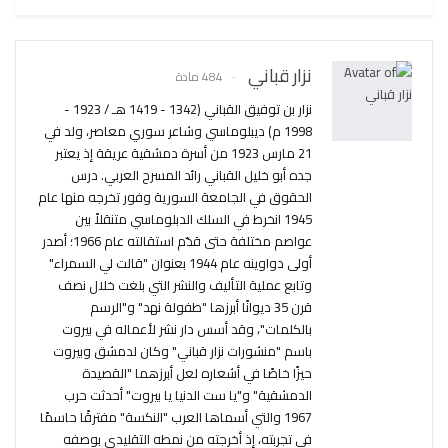
نزار قباني
484 مادة
نزار بن توفيق القباني (1342 - 1419 هـ / 1923 -
1998 م) ديبلوماسي وشاعر سوري معاصر، ولد في
21 مارس 1923 من أسرة دمشقية عريقة إذ يعتبر
جده أبو خليل القباني رائد المسرح العربي. درس
الحقوق في الجامعة السورية وفور تخرجه منها عام
1945 انخرط في السلك الدبلوماسي متنقلاً بين
عواصم مختلفة حتى قدّم استقالته عام 1966؛ أصدر
أولى دواوينه عام 1944 بعنوان "قالت لي السمراء"
وتابع عملية التأليف والنشر التي بلغت خلال نصف
قرن 35 ديوانًا أبرزها "طفولة نهد" و"الرسم
بالكلمات"، وقد أسس دار نشر لأعماله في بيروت
باسم "منشورات نزار قباني" وكان لدمشق وبيروت
حيزًا خاصًا في أشعاره لعل أبرزهما "القصيدة
الدمشقية" و"يا ست الدنيا يا بيروت" أحدثت حرب
1967 والتي أسماها العرب "النكسة" مفترقًا حاسمًا
في تجربته، إذ أخرجته من نمطه التقليدي بوصفه