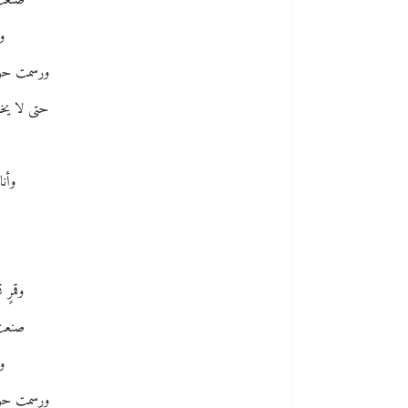
صنعت 
و
ورسمت حول
حتى لا يخط
وأنا
وقمرٍ ت
صنعت 
و
ورسمت حول