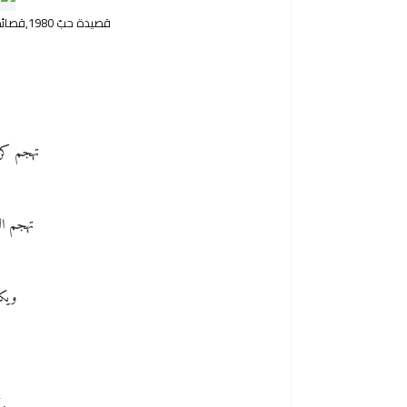
قصيدة حبّ 1980,قصائد رومنسيه,شعر رومنسي,شعر عن الرومنسيه
تهجم كري
تهجم ال
ويك