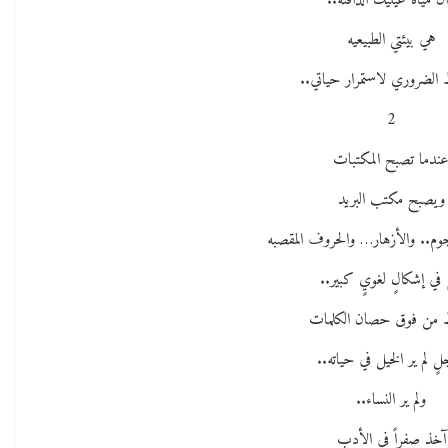
ن مياه عينيك الدافئه..
هي بيئتي الطبيعيه
 الضروري لاستمرار حياتي..
2
ندما تصبح المكتبات
ويصبح مكتب البريد
جوم.. والأزهار… والحروف المقصبه
 في إشكالٍ لغويٍ كبير..
 من فوق حصان الكلمات
ٍ لم ير الخيل في حياته..
ولم ير النساء..
آخذ صفراً في الأدب