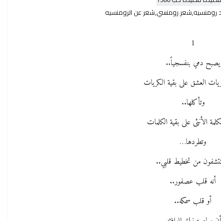
1
يصبح دمي بنفسجياً..
ات العشق على بقية الكريات
وتأكلها..
كلمة الأنثى على بقية الكلمات
وتطردها…
تشفون من تخطيط قلبي..
أنه قلب عصفور..
أو قلب سمكه..