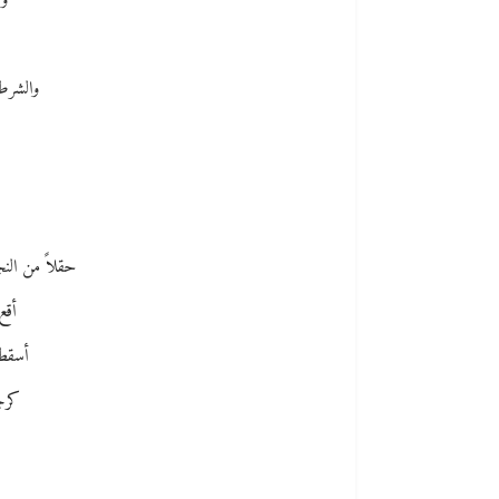
وأ
والشرط
ع
حقلاً من الن
أقع
أسقط
كرجل