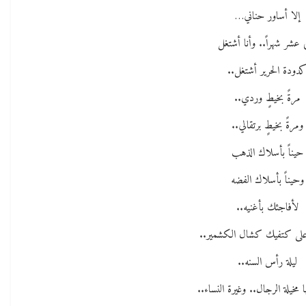
إلا أساور حناني…
ي عشر شهراً.. وأنا أشتغل
دودة الحرير أشتغل..
مرةً بخيطٍ وردي..
ومرةً بخيطٍ برتقالي..
حيناً بأسلاك الذهب
وحيناً بأسلاك الفضه
لأفاجئك بأغنيه..
 على كتفيك كشال الكشمير..
ليلة رأس السنه..
ا مخيلة الرجال.. وغيرة النساء..