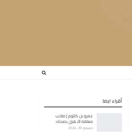
أقراء ايضا
عمرو بن كلثوم | صاحب
معلقة الا هبي بصحنك
ديسمبر 30, 2024