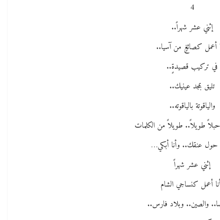
4
إثني عشر شهراً..
ا أعمل كصائغٍ من آسيا..
في تركيب قصيدةٍ..
تليق بمجد عينيك..
والياقوتة بالياقوته..
بلاً طويلاً.. طويلاً من الكلمات
حول عنقك.. وأنا أبكي…
إثني عشر شهراً
نا أعمل كنساجي الشام
ا.. والصين.. وبلاد فارس..