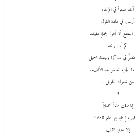
آخذ صفراً في الإلقاء
أرسب في مادة الغزل
م أستطع أن أقول بجملةٍ مفيده
كم أنت رائعه
مقصرٌ في مذاكرة وجهك الجميل
ءة الجزء العاشر بعد الألف..
من شعرك الطويل…
3
إشتغلت عاماً كاملاً
يدةٍ تلبسينها عام 1980
إلا هدايا القلب