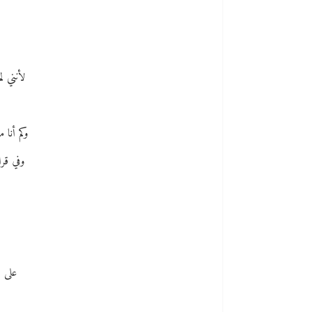
لأنني ل
وكم أنا 
وفي قرا
على قص