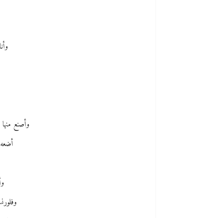
وأن
وأصنع منها ح
أضعه 
وأ
وفلورنس