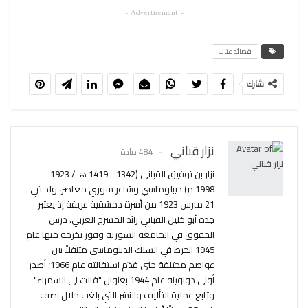
- Advertisement -
قصائد عتاب
شارك
نزار قباني
484 مادة
نزار بن توفيق القباني (1342 - 1419 هـ / 1923 -
1998 م) ديبلوماسي وشاعر سوري معاصر، ولد في
21 مارس 1923 من أسرة دمشقية عريقة إذ يعتبر
جده أبو خليل القباني رائد المسرح العربي. درس
الحقوق في الجامعة السورية وفور تخرجه منها عام
1945 انخرط في السلك الدبلوماسي متنقلاً بين
عواصم مختلفة حتى قدّم استقالته عام 1966؛ أصدر
أولى دواوينه عام 1944 بعنوان "قالت لي السمراء"
وتابع عملية التأليف والنشر التي بلغت خلال نصف