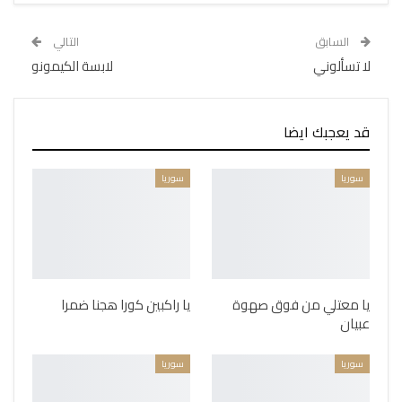
السابق
التالي
لا تسألوني
لابسة الكيمونو
قد يعجبك ايضا
سوريا
سوريا
يا معتلي من فوق صهوة
يا راكبين كورا هجنا ضمرا
عبيان
سوريا
سوريا