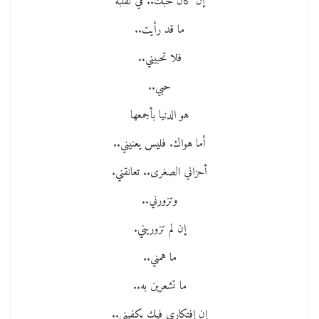
إن كان حبك.. في تقلبه
ما قد رأيت..
فلا تحبيني..
حبي..
هو الدنيا بأجمعها
أما هواك. فليس يعنيني..
أحزاني الصغرى.. تعانقني.
وتزورني..
إن لم تزوريني.
ما همني..
ما تشعرين به..
إن إفتكاري فيك يكفيني..