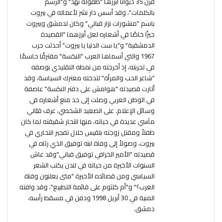
قرن 35 ديوانًا أبرزها "طفولة نهد" و"الرسم
بالكلمات"، وقد أسس دار نشر لأعماله في بيروت
باسم "منشورات نزار قباني" وكان لدمشق وبيروت
حيزًا خاصًا في أشعاره لعل أبرزهما "القصيدة
الدمشقية" و"يا ست الدنيا يا بيروت" أحدثت حرب
1967 والتي أسماها العرب "النكسة" مفترقًا حاسمًا
في تجربته، إذ أخرجته من نمطه التقليدي بوصفه
"شاعر الحب والمرأة" لتدخله معترك السياسة، وقد
أثارت قصيدته "هوامش على دفتر النكسة" عاصفة
في الوطن العربي وصلت إلى حد منع أشعاره في
وسائل الإعلام. على الصعيد الشخصي، عرف قبّاني
مآسي عديدة في حياته، منها انتحار شقيقته لما كان
طفلاً ومقتل زوجته بلقيس خلال تفجير انتحاري في
بيروت، وصولاً إلى وفاة ابنه توفيق الذي رثاه في
قصيدته "الأمير الخرافي توفيق قباني"وقد عاش
السنوات الأخيرة من حياته في لندن يكتب الشعر
السياسي ومن قصائده الأخيرة "متى يعلنون وفاة
العرب؟" و"أم كلثوم على قائمة التطبيع"، وقد وافته
المنية في 30 أبريل 1998 ودفن في مسقط رأسه،
دمشق.