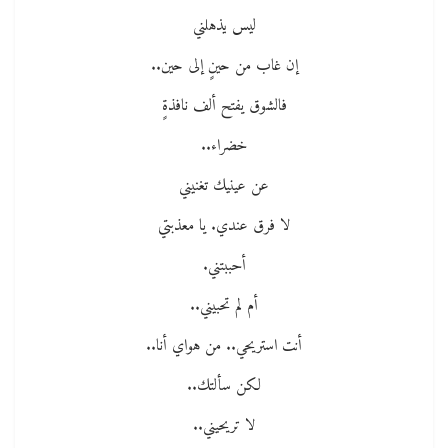
ليس يذهلني
إن غاب من حينٍ إلى حين..
فالشوق يفتح ألف نافذةٍ
خضراء..
عن عينيك تغنيني
لا فرق عندي. يا معذبتي
أحببتني.
أم لم تحبيني..
أنت استريحي.. من هواي أنا..
لكن سألتك..
لا تريحيني..