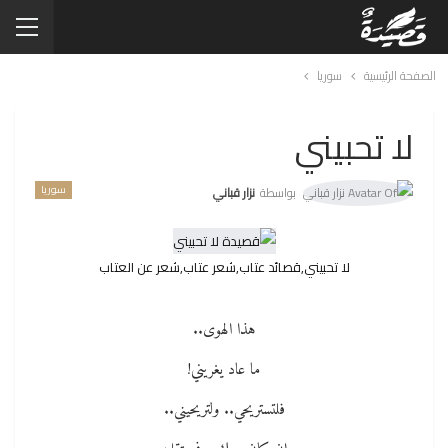
الصفحة الرئيسية
سوريا
لا تحبيني
سوريا
بواسطة
نزار قباني
لا تحبيني,قصائد عتاب,شعر عتاب,شعر عن العتاب
هذا الهوى..
ما عاد يغريني!
فلتستريحي.. ولتريحيني..