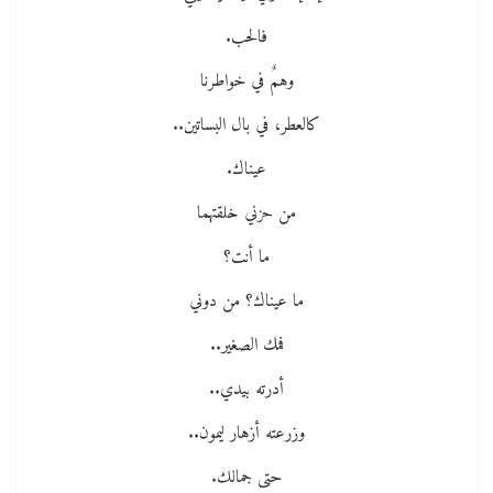
فالحب.
وهمٌ في خواطرنا
كالعطر، في بال البساتين..
عيناك.
من حزني خلقتهما
ما أنت؟
ما عيناك؟ من دوني
فمك الصغير..
أدرته بيدي..
وزرعته أزهار ليمون..
حتى جمالك.