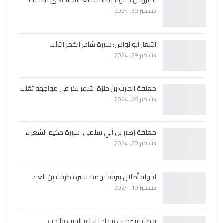
عمرو بن كلثوم | صاحب معلقة الا هبي بصحنك
ديسمبر 30, 2024
أشعار أبو نواس: سيرة شاعر الخمر التائب
ديسمبر 29, 2024
معلقة الحارث بن حلزة: شاعر بكر في مواجهة تغلب
ديسمبر 28, 2024
معلقة زهير بن أبي سلمى: سيرة حكيم الشعراء
ديسمبر 20, 2024
لخولة أطلال ببرقة ثهمد: سيرة طرفة بن العبد
ديسمبر 19, 2024
قصة عنترة بن شداد | شاعر الحرب والحب