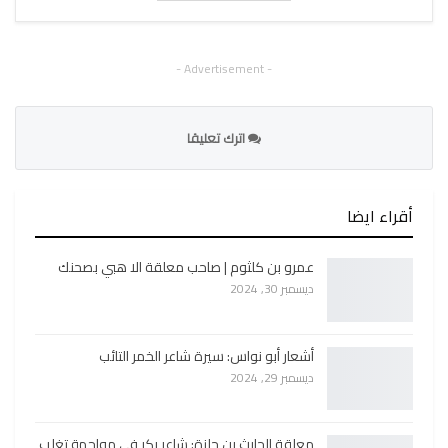
- Advertisement -
اترك تعليقا
أقراء ايضا
عمرو بن كلثوم | صاحب معلقة الا هبي بصحنك
ديسمبر 30, 2024
أشعار أبو نواس: سيرة شاعر الخمر التائب
ديسمبر 29, 2024
معلقة الحارث بن حلزة: شاعر بكر في مواجهة تغلب