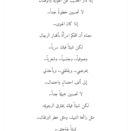
إذا دار الحديث عن الغواية والوصال
لا تحسبين خطيرةً جداً..
إذا كان الهوى..
معناه أن تتحكم امرأةٌ بأقدار الرجال
لكن شيئاً فيك سرياً..
وصوفياً.. وجنسياً.. وشعرياً..
يحرضني.. ويقلقني.. ويأخذني
إلى ألف احتمالٍ واحتمال..
لا تحسبين جميلةً جداً..
لكن شيئاً فيك يخترق الرجولة،
مثل رائحة النبيذ، ومثل عطر البرتقال..
شيئاً يفاجئني..