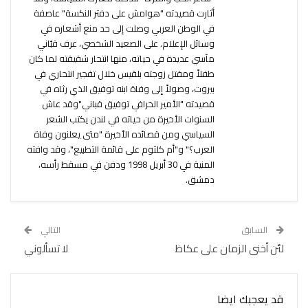
أثارت قصيدته "هوامش على دفتر النكسة" عاصفة
في الوطن العربي وصلت إلى حد منع أشعاره في
وسائل الإعلام. على الصعيد الشخصي، عرف قبّاني
مآسي عديدة في حياته، منها انتحار شقيقته لما كان
طفلاً ومقتل زوجته بلقيس خلال تفجير انتحاري في
بيروت، وصولاً إلى وفاة ابنه توفيق الذي رثاه في
قصيدته "الأمير الخرافي توفيق قباني"وقد عاش
السنوات الأخيرة من حياته في لندن يكتب الشعر
السياسي ومن قصائده الأخيرة "متى يعلنون وفاة
العرب؟" و"أم كلثوم على قائمة التطبيع"، وقد وافته
المنية في 30 أبريل 1998 ودفن في مسقط رأسه،
دمشق.
السابق
التالي
لئن أخنى الزمان على عكاظ
لا تسألوني
قد يعجبك ايضا