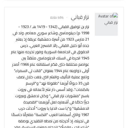
نزار قباني
484 مادة
نزار بن توفيق القباني (1342 - 1419 هـ / 1923 -
1998 م) ديبلوماسي وشاعر سوري معاصر، ولد في
21 مارس 1923 من أسرة دمشقية عريقة إذ يعتبر
جده أبو خليل القباني رائد المسرح العربي. درس
الحقوق في الجامعة السورية وفور تخرجه منها عام
1945 انخرط في السلك الدبلوماسي متنقلاً بين
عواصم مختلفة حتى قدّم استقالته عام 1966؛ أصدر
أولى دواوينه عام 1944 بعنوان "قالت لي السمراء"
وتابع عملية التأليف والنشر التي بلغت خلال نصف
قرن 35 ديوانًا أبرزها "طفولة نهد" و"الرسم
بالكلمات"، وقد أسس دار نشر لأعماله في بيروت
باسم "منشورات نزار قباني" وكان لدمشق وبيروت
حيزًا خاصًا في أشعاره لعل أبرزهما "القصيدة
الدمشقية" و"يا ست الدنيا يا بيروت" أحدثت حرب
1967 والتي أسماها العرب "النكسة" مفترقًا حاسمًا
في تجربته، إذ أخرجته من نمطه التقليدي بوصفه
"شاعر الحب والمرأة" لتدخله معترك السياسة، وقد