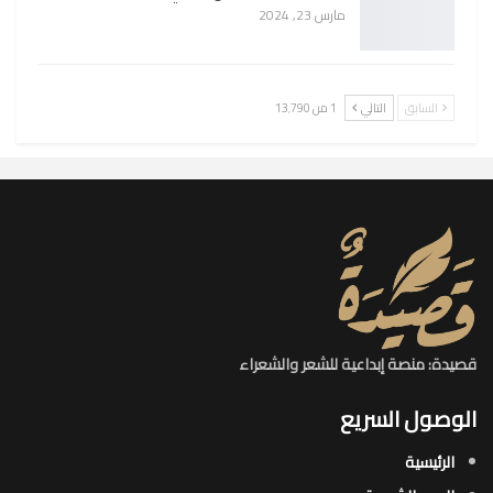
مارس 23, 2024
السابق
التالي
1 من 13٬790
قصيدة: منصة إبداعية للشعر والشعراء
الوصول السريع
الرئيسية