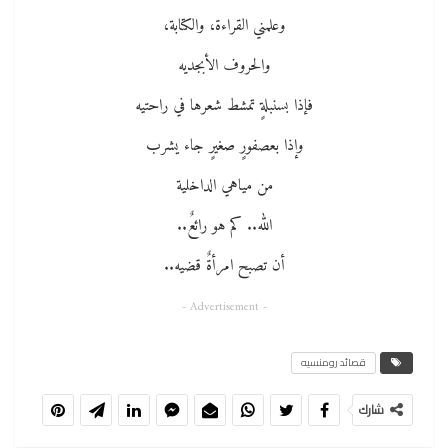
وعلمني القراءة، والكتابة،
والحروف الأبجديه
فإذا بسنبلةٍ تمشط شعرها في راحتيه
وإذا بعصفورٍ صغيرٍ جاء يشرب
من مياهي الداخلية
الله.. كم هو رائعٌ..
أن تصبح امرأةٌ قضيه..
- Advertisement -
قصائد رومنسيه
شارك