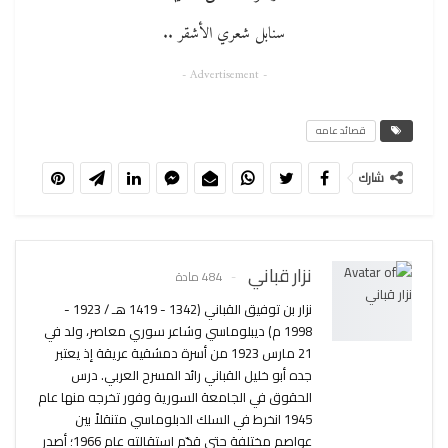
سنابل شعري الأشقر ..
- Advertisement -
قصائد عامه
شارك
نزار قباني
484 مادة
نزار بن توفيق القباني (1342 - 1419 هـ / 1923 -
1998 م) ديبلوماسي وشاعر سوري معاصر، ولد في
21 مارس 1923 من أسرة دمشقية عريقة إذ يعتبر
جده أبو خليل القباني رائد المسرح العربي. درس
الحقوق في الجامعة السورية وفور تخرجه منها عام
1945 انخرط في السلك الدبلوماسي متنقلاً بين
عواصم مختلفة حتى قدّم استقالته عام 1966؛ أصدر