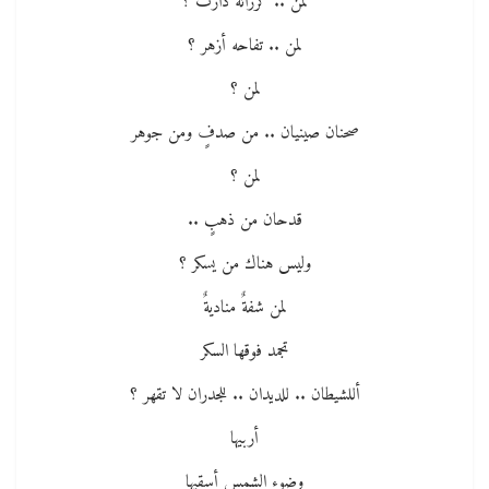
لمن .. كرزاته دارت ؟
لمن .. تفاحه أزهر ؟
لمن ؟
صحنان صينيان .. من صدفٍ ومن جوهر
لمن ؟
قدحان من ذهبٍ ..
وليس هناك من يسكر ؟
لمن شفةٌ مناديةٌ
تجمد فوقها السكر
أللشيطان .. للديدان .. للجدران لا تقهر ؟
أربيها
وضوء الشمس أسقيها