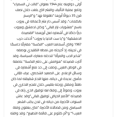
أولى دواوينه عام 1944 بعنوان "قالت لي السمراء"
وتابع عملية التأليف والنشر التي بلغت خلال نصف
قرن 35 ديوانًا أبرزها "طفولة نهد" و"الرسم
بالكلمات"، وقد أسس دار نشر لأعماله في بيروت
باسم "منشورات نزار قباني" وكان لدمشق وبيروت
حيزًا خاصًا في أشعاره لعل أبرزهما "القصيدة
الدمشقية" و"يا ست الدنيا يا بيروت" أحدثت حرب
1967 والتي أسماها العرب "النكسة" مفترقًا حاسمًا
في تجربته، إذ أخرجته من نمطه التقليدي بوصفه
"شاعر الحب والمرأة" لتدخله معترك السياسة، وقد
أثارت قصيدته "هوامش على دفتر النكسة" عاصفة
في الوطن العربي وصلت إلى حد منع أشعاره في
وسائل الإعلام. على الصعيد الشخصي، عرف قبّاني
مآسي عديدة في حياته، منها انتحار شقيقته لما كان
طفلاً ومقتل زوجته بلقيس خلال تفجير انتحاري في
بيروت، وصولاً إلى وفاة ابنه توفيق الذي رثاه في
قصيدته "الأمير الخرافي توفيق قباني"وقد عاش
السنوات الأخيرة من حياته في لندن يكتب الشعر
السياسي ومن قصائده الأخيرة "متى يعلنون وفاة
العرب؟" و"أم كلثوم على قائمة التطبيع"، وقد وافته