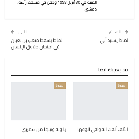
المنية في 30 أبريل 1998 ودفن في مسقط رأسه،
دمشق.
السابق
التالي
لماذا يستبد أبي
لماذا يسقط متعب بن تعبان
في امتحان حقوق الإنسان
قد يعجبك ايضا
سوريا
سوريا
الألف ألفت القوافي الوفها
يا ونة ونيتها من ضميري