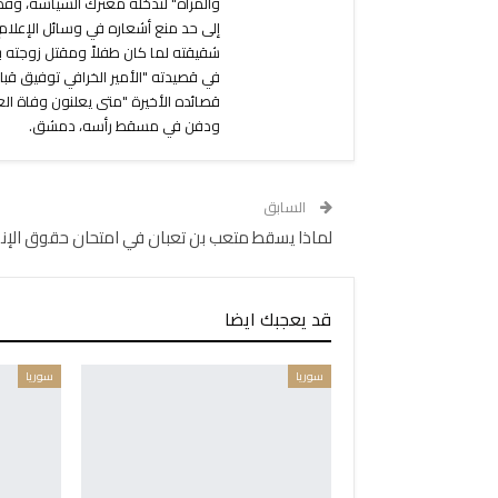
والمرأة" لتدخله معترك السياسة، وق
إلى حد منع أشعاره في وسائل الإعلام.
شقيقته لما كان طفلاً ومقتل زوجته بل
في قصيدته "الأمير الخرافي توفيق قب
ودفن في مسقط رأسه، دمشق.
السابق
لماذا يسقط متعب بن تعبان في امتحان حقوق الإن
قد يعجبك ايضا
سوريا
سوريا