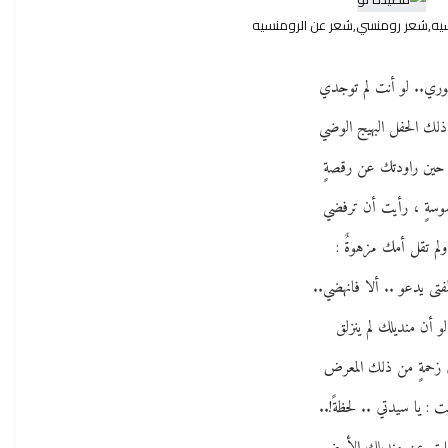
يه,شعر رومنسي,شعر عن الرومنسيه
ري.. لو أنت لم توجدي
ذلك الحفل البهيج الوضي
 حين راودتك عن رقصةٍ
موسةٍ ، رأيت أن ترفضي
ولم تقل أمك مزهوةٌ :
فتى يدعو .. ألا فانهضي..
لو أن منديلك لم ينزلق
 زحمةٍ من ذلك المعرض
ت : يا سيدتي .. لحظةً!..