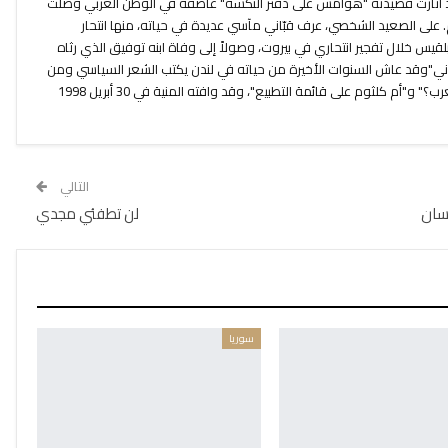
د أثارت قصيدته "هوامش على دفتر النكسة" عاصفة في الوطن العربي وصلت
 على الصعيد الشخصي، عرف قبّاني مآسي عديدة في حياته، منها انتحار
قيس خلال تفجير انتحاري في بيروت، وصولاً إلى وفاة ابنه توفيق الذي رثاه
اني"وقد عاش السنوات الأخيرة من حياته في لندن يكتب الشعر السياسي ومن
قصائده الأخيرة "متى يعلنون وفاة العرب؟" و"أم كلثوم على قائمة التطبيع"، وقد وافته المنية في 30 أبريل 1998
التالي
سان
لن تطفئي مجدي
سوريا