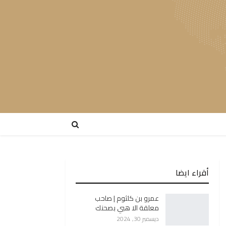
أقراء ايضا
عمرو بن كلثوم | صاحب
معلقة الا هبي بصحنك
ديسمبر 30, 2024