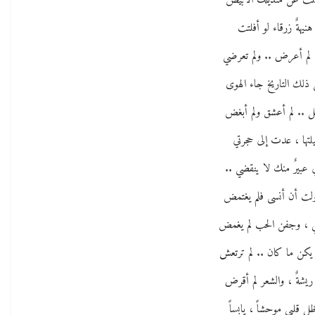
ت عن منديلك الأبيض
هنيهةٌ زرقاء لو أفلتت
 لم أعرض .. ولم تعرضي
ذلك التاريخ جاء الهوى
ل .. لم أعشق ولم أبغض
يلتها ، عدت إلى حجرتي
 عبيرٌ منك لا ينقضي ..
لت أن أنسى فلم يغتمض
 ، وجفن الحب لم يغمض
م يكن ما كان .. لم ترتعش
ريشةٌ ، والشعر لم أقرض
ل قلبي موحشاً ، يابساً