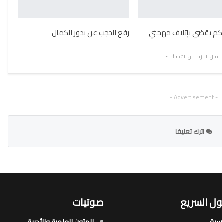
كم يقضي بإتلاف مهجتي
رفع الحجب عن بدور الكمال
حميل المزيد من القصائد
- Advertisement -
اترك تعليقا
ل السريع
صوتيات
يسية
المتون العلمية والأدبية