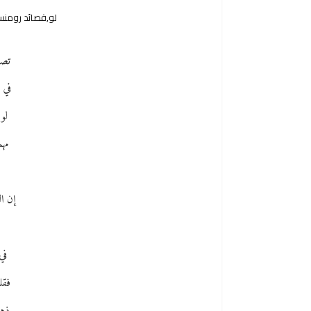
لو,قصائد رومنس
تصو
في 
لو
مه
إن ال
في
فقل