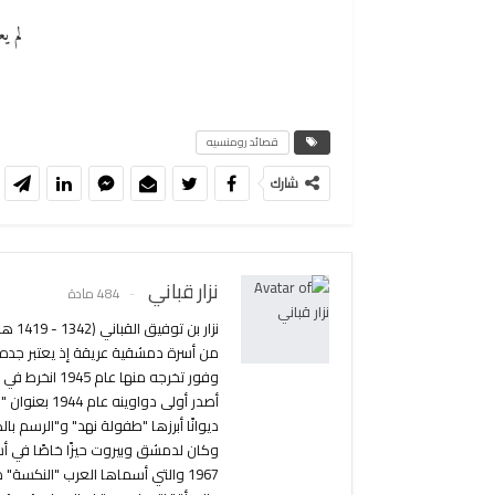
لم ي
قصائد رومنسيه
شارك
نزار قباني
484 مادة
من أسرة دمشقية عريقة إذ يعتبر جده أ
ديوانًا أبرزها "طفولة نهد" و"الرسم ب
وكان لدمشق وبيروت حيزًا خاصًا في أش
1967 والتي أسماها العرب "النكسة