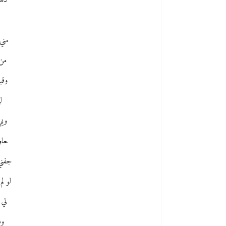
ذهل
مني
من 
وقب
ل
وبي
حاو
جفني
لو ل
لي 
وظ