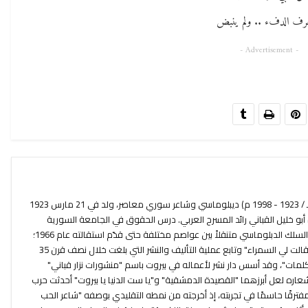
عرف الدفء .. ولم ينبض
- Advertisement -
نزار بن توفيق القباني (1342 - 1419 هـ / 1923 - 1998 م) ديبلوماسي وشاعر سوري معاصر، ولد في 21 مارس 1923
بو خليل القباني رائد المسرح العربي. درس الحقوق في الجامعة السورية
وفور تخرجه منها عام 1945 انخرط في السلك الدبلوماسي متنقلاً بين عواصم مختلفة حتى قدّم استقالته عام 1966؛
أصدر أولى دواوينه عام 1944 بعنوان "قالت لي السمراء" وتابع عملية التأليف والنشر التي بلغت خلال نصف قرن 35
الكلمات"، وقد أسس دار نشر لأعماله في بيروت باسم "منشورات نزار قباني"
عاره لعل أبرزهما "القصيدة الدمشقية" و"يا ست الدنيا يا بيروت" أحدثت حرب
" مفترقًا حاسمًا في تجربته، إذ أخرجته من نمطه التقليدي بوصفه "شاعر الحب