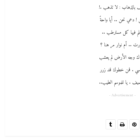
ف بالذهاب : لا تذهب .!
 ! دعي نحن .. أيا واحةً
لم فيها كل مسترطب ..
ت .. أم نوار مر هنا ؟
اك وجه الأرض لم يعشب
ي . فمن خطوك قد زرر
يف . يا للموسم الطيب..
- Advertisement -