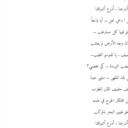
ذرعنا . أذرع أشواقنا
 ! دعي نحن .. أيا واحةً
لم فيها كل مسترطب ..
اك وجه الأرض لم يعشب
يف . يا للموسم الطيب..
ضب الوردة .. كي تغضبي؟
بك المقهى .. مشى حينا
 حفيف المئزر المطرب
ن افتكار الجرح في نفسه
م طيور البحر بالمركب
ذرعنا . أذرع أشواقنا