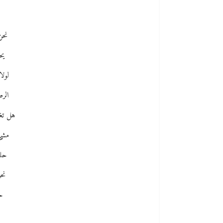
أ
نحن
يح
لول
الرص
هل تغ
مشى 
حلف
نح
حل
أ