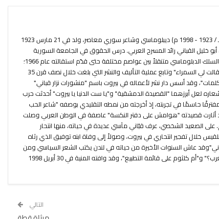
نزار بن توفيق القباني (1342 - 1419 هـ / 1923 - 1998 م) ديبلوماسي وشاعر سوري معاصر، ولد في 21 مارس 1923
بو خليل القباني رائد المسرح العربي. درس الحقوق في الجامعة السورية
وفور تخرجه منها عام 1945 انخرط في السلك الدبلوماسي متنقلاً بين عواصم مختلفة حتى قدّم استقالته عام 1966؛
أصدر أولى دواوينه عام 1944 بعنوان "قالت لي السمراء" وتابع عملية التأليف والنشر التي بلغت خلال نصف قرن 35
الكلمات"، وقد أسس دار نشر لأعماله في بيروت باسم "منشورات نزار قباني"
عاره لعل أبرزهما "القصيدة الدمشقية" و"يا ست الدنيا يا بيروت" أحدثت حرب
" مفترقًا حاسمًا في تجربته، إذ أخرجته من نمطه التقليدي بوصفه "شاعر الحب
د أثارت قصيدته "هوامش على دفتر النكسة" عاصفة في الوطن العربي وصلت
 على الصعيد الشخصي، عرف قبّاني مآسي عديدة في حياته، منها انتحار
قيس خلال تفجير انتحاري في بيروت، وصولاً إلى وفاة ابنه توفيق الذي رثاه
اني"وقد عاش السنوات الأخيرة من حياته في لندن يكتب الشعر السياسي ومن
قصائده الأخيرة "متى يعلنون وفاة العرب؟" و"أم كلثوم على قائمة التطبيع"، وقد وافته المنية في 30 أبريل 1998
التالي
مرثاة قطة