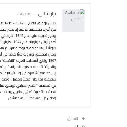
نزار قباني
484 مادة
من أسرة دمشقية عريقة إذ يعتبر جده أ
ديوانًا أبرزها "طفولة نهد" و"الرسم ب
وكان لدمشق وبيروت حيزًا خاصًا في أش
1967 والتي أسماها العرب "النكسة
والمرأة" لتدخله معترك السياسة، وق
إلى حد منع أشعاره في وسائل الإعلام.
شقيقته لما كان طفلاً ومقتل زوجته بل
في قصيدته "الأمير الخرافي توفيق قب
ودفن في مسقط رأسه، دمشق.
السابق
مساء