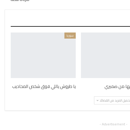
سوريا
يتها من ضميري
يا طروش ياللي فوق شخص المحاديب
حميل المزيد من القصائد
- Advertisement -