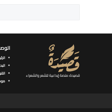
الوصو
الرئ
البح
القو
قصيدة: منصة إبداعية للشعر والشعراء
موض