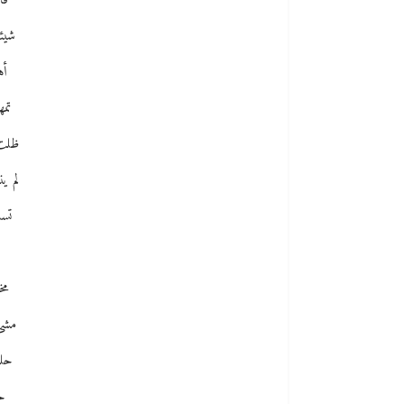
فا
شيئا
أه
تمه
ظلت 
لم ي
تسل
مخ
مشى 
حلف
حل