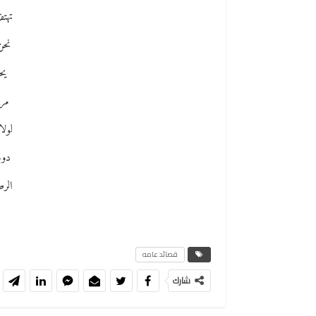
تهت
نحن
يح
مرر
لول
دوس
الرص
قصائد عامه
شارك