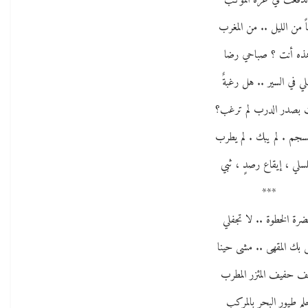
ندفعت في عزة الموكب
ً من الليل .. من المغرب
ذه أنت ؟ صباحي رضا
لي في السير .. هل رغبةٌ
بصدر الدرب لم ترغب؟
نسجم . لم يبك . لم يطرب
سلي ، إيقاع رصدٍ ، ثبي
***
ضرة الخطوة .. لا تجفلي
بك المقهى .. مشى حينا
 حفيف المئزر المطرب
م طيور البحر بالمركب