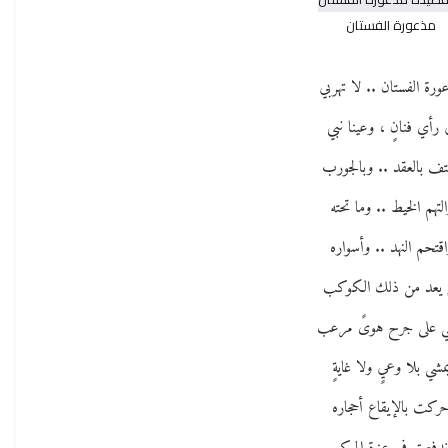
مذعورة الفستان
ورة الفستان .. لا تهربي
 رأي فنانٍ ، وعينا نبي
تف بالعقد .. وبالجورب
التهم الخيط .. وما تحته
اقتحم النهد .. وأسواره
م يعد من ذلك الكوكب
ي على جرح هوىً مرعب
مشي بلا وعيٍ ولا غايةٍ
ركت بالإيقاع أحجاره