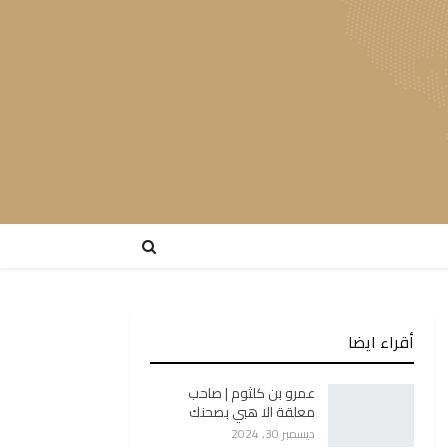
أقراء ايضا
عمرو بن كلثوم | صاحب
معلقة الا هبي بصحنك
ديسمبر 30, 2024