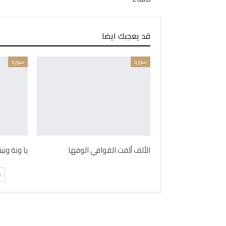
قد يعجبك ايضا
سوريا
سوريا
الألف ألفت القوافي الوفها
يا ونة ون
ت