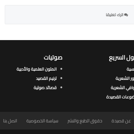
اترك تعليقا
ل السريع
صوتيات
يسية
المتون العلمية والأدبية
ور الشعرية​
ترنيم القصيد
افي الشعرية​
قصائد صوتية
وعات القصيدة​
عن قصيدة
حقوق الطبع والنشر
سياسة الخصوصية
اتصل بنا