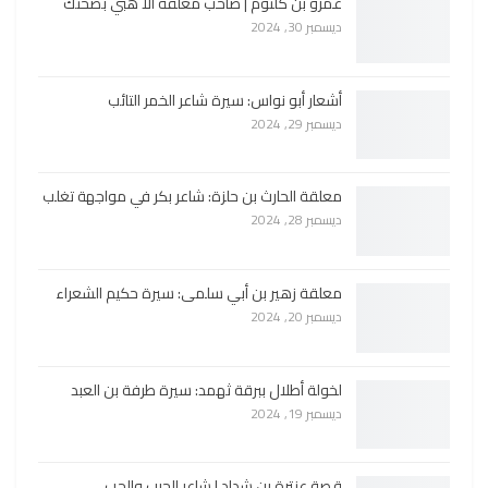
عمرو بن كلثوم | صاحب معلقة الا هبي بصحنك
ديسمبر 30, 2024
أشعار أبو نواس: سيرة شاعر الخمر التائب
ديسمبر 29, 2024
معلقة الحارث بن حلزة: شاعر بكر في مواجهة تغلب
ديسمبر 28, 2024
معلقة زهير بن أبي سلمى: سيرة حكيم الشعراء
ديسمبر 20, 2024
لخولة أطلال ببرقة ثهمد: سيرة طرفة بن العبد
ديسمبر 19, 2024
قصة عنترة بن شداد | شاعر الحرب والحب