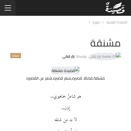
الصفحة الرئيسية
سوريا
مشنقة
سوريا
بواسطة
نزار قباني
مشنقة,قصائد قصيره,شعر قصيره,شعر عن القصيره
هو شاعرٌ جماهيري..
إذن..
لا بد من شنقه