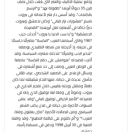
وتابع عملية التأليف والنشر التي بلغت خلال نصف
قرن 35 ديوانًا أبرزها "طفولة نهد" و"الرسم
بالكلمات"، وقد أسس دار نشر لأعماله في بيروت
باسم "منشورات نزار قباني" وكان لدمشق وبيروت
حيزًا خاصًا في أشعاره لعل أبرزهما "القصيدة
الدمشقية" و"يا ست الدنيا يا بيروت" أحدثت حرب
1967 والتي أسماها العرب "النكسة" مفترقًا حاسمًا
في تجربته، إذ أخرجته من نمطه التقليدي بوصفه
"شاعر الحب والمرأة" لتدخله معترك السياسة، وقد
أثارت قصيدته "هوامش على دفتر النكسة" عاصفة
في الوطن العربي وصلت إلى حد منع أشعاره في
وسائل الإعلام. على الصعيد الشخصي، عرف قبّاني
مآسي عديدة في حياته، منها انتحار شقيقته لما كان
طفلاً ومقتل زوجته بلقيس خلال تفجير انتحاري في
بيروت، وصولاً إلى وفاة ابنه توفيق الذي رثاه في
قصيدته "الأمير الخرافي توفيق قباني"وقد عاش
السنوات الأخيرة من حياته في لندن يكتب الشعر
السياسي ومن قصائده الأخيرة "متى يعلنون وفاة
العرب؟" و"أم كلثوم على قائمة التطبيع"، وقد وافته
المنية في 30 أبريل 1998 ودفن في مسقط رأسه،
دمشق.