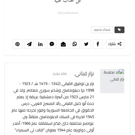
على أهداب محبيه
- Advertisement -
قصائد قصيره
شارك
نزار قباني
484 مادة
نزار بن توفيق القباني (1342 - 1419 هـ / 1923 -
1998 م) ديبلوماسي وشاعر سوري معاصر، ولد في
21 مارس 1923 من أسرة دمشقية عريقة إذ يعتبر
جده أبو خليل القباني رائد المسرح العربي. درس
الحقوق في الجامعة السورية وفور تخرجه منها عام
1945 انخرط في السلك الدبلوماسي متنقلاً بين
عواصم مختلفة حتى قدّم استقالته عام 1966؛ أصدر
أولى دواوينه عام 1944 بعنوان "قالت لي السمراء"