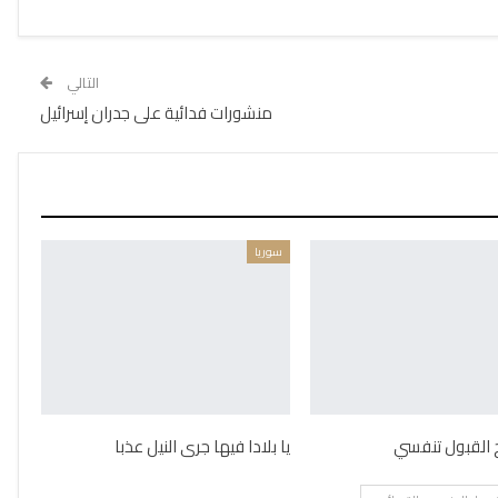
التالي
منشورات فدائية على جدران إسرائيل
سوريا
يح القبول تنفسي
يا بلادا فيها جرى النيل عذبا