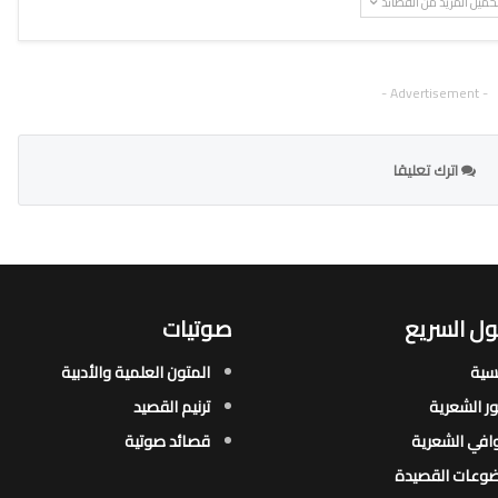
حميل المزيد من القصائد
- Advertisement -
اترك تعليقا
ل السريع
صوتيات
يسية
المتون العلمية والأدبية
ور الشعرية​
ترنيم القصيد
افي الشعرية​
قصائد صوتية
وعات القصيدة​