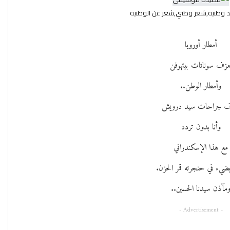
وطنيه,شعر وطني,شعر عن الوطنيه
أمطار أوروبا
عزف سوناتات بيتهوفن
وأمطار الوطن..
ف جراحات سيد درويش
وأنا بدون تردد
مع هذا الإسكندراني
ضيء في حنجرته قمر الحزن.
مآذن سيدنا الحسين..
- Advertisement -