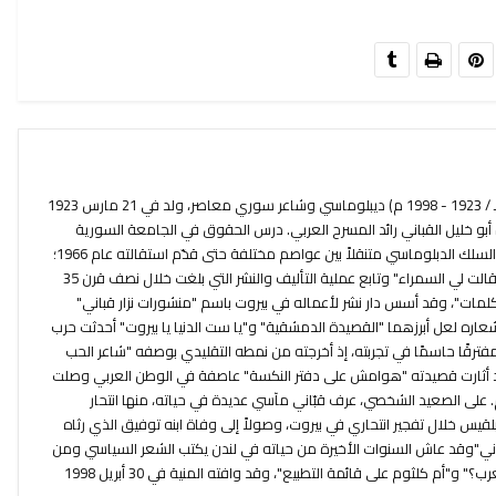
نزار بن توفيق القباني (1342 - 1419 هـ / 1923 - 1998 م) ديبلوماسي وشاعر سوري معاصر، ولد في 21 مارس 1923
بو خليل القباني رائد المسرح العربي. درس الحقوق في الجامعة السورية
وفور تخرجه منها عام 1945 انخرط في السلك الدبلوماسي متنقلاً بين عواصم مختلفة حتى قدّم استقالته عام 1966؛
أصدر أولى دواوينه عام 1944 بعنوان "قالت لي السمراء" وتابع عملية التأليف والنشر التي بلغت خلال نصف قرن 35
الكلمات"، وقد أسس دار نشر لأعماله في بيروت باسم "منشورات نزار قباني"
عاره لعل أبرزهما "القصيدة الدمشقية" و"يا ست الدنيا يا بيروت" أحدثت حرب
" مفترقًا حاسمًا في تجربته، إذ أخرجته من نمطه التقليدي بوصفه "شاعر الحب
د أثارت قصيدته "هوامش على دفتر النكسة" عاصفة في الوطن العربي وصلت
 على الصعيد الشخصي، عرف قبّاني مآسي عديدة في حياته، منها انتحار
قيس خلال تفجير انتحاري في بيروت، وصولاً إلى وفاة ابنه توفيق الذي رثاه
اني"وقد عاش السنوات الأخيرة من حياته في لندن يكتب الشعر السياسي ومن
قصائده الأخيرة "متى يعلنون وفاة العرب؟" و"أم كلثوم على قائمة التطبيع"، وقد وافته المنية في 30 أبريل 1998