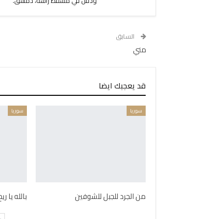
ودفن في مسقط رأسه، دمشق.
السابق
مني
قد يعجبك ايضا
سوريا
سوريا
من الجرد للجبل للشوفين
بالله يا ر