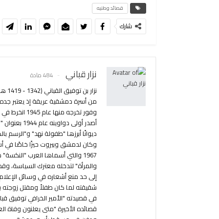
قصائد وطنيه
شارك
نزار قباني
484 مادة
من أسرة دمشقية عريقة إذ يعتبر جده أ
ديوانًا أبرزها "طفولة نهد" و"الرسم ب
وكان لدمشق وبيروت حيزًا خاصًا في أش
1967 والتي أسماها العرب "النكسة
والمرأة" لتدخله معترك السياسة، وق
إلى حد منع أشعاره في وسائل الإعلام.
شقيقته لما كان طفلاً ومقتل زوجته بل
في قصيدته "الأمير الخرافي توفيق قب