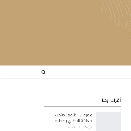
أقراء ايضا
عمرو بن كلثوم | صاحب
معلقة الا هبي بصحنك
ديسمبر 30, 2024