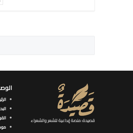
ت
الوصو
الرئ
البح
القو
قصيدة: منصة إبداعية للشعر والشعراء
موض