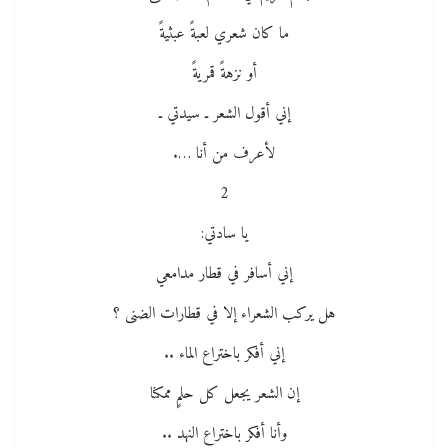
ما كان شعري لعبةً عبثيةً
أو نزهةً قمريةً
إني أقول الشعر ـ سيدتي ـ
لأعرف من أنا ….
2
يا سادتي:
إني أسافر في قطار مدامعي
هل يركب الشعراء إلا في قطارات الضنى ؟
إني أفكر باختراع الماء ..
إن الشعر يجعل كل حلمٍ ممكنا
وأنا أفكر باختراع النهد ..