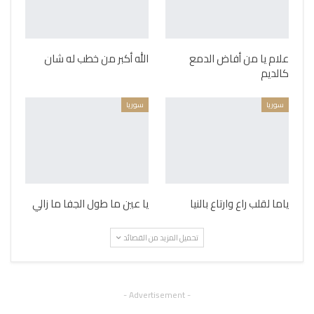
علام يا من أفاض الدمع
الله أكبر من خطب له شان
كالديم
سوريا
سوريا
ياما لقلب راع وارتاع بالنيا
يا عين ما طول الجفا ما زالي
تحميل المزيد من القصائد
- Advertisement -