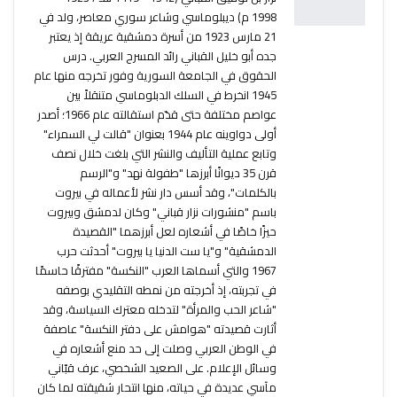
1998 م) ديبلوماسي وشاعر سوري معاصر، ولد في
21 مارس 1923 من أسرة دمشقية عريقة إذ يعتبر
جده أبو خليل القباني رائد المسرح العربي. درس
الحقوق في الجامعة السورية وفور تخرجه منها عام
1945 انخرط في السلك الدبلوماسي متنقلاً بين
عواصم مختلفة حتى قدّم استقالته عام 1966؛ أصدر
أولى دواوينه عام 1944 بعنوان "قالت لي السمراء"
وتابع عملية التأليف والنشر التي بلغت خلال نصف
قرن 35 ديوانًا أبرزها "طفولة نهد" و"الرسم
بالكلمات"، وقد أسس دار نشر لأعماله في بيروت
باسم "منشورات نزار قباني" وكان لدمشق وبيروت
حيزًا خاصًا في أشعاره لعل أبرزهما "القصيدة
الدمشقية" و"يا ست الدنيا يا بيروت" أحدثت حرب
1967 والتي أسماها العرب "النكسة" مفترقًا حاسمًا
في تجربته، إذ أخرجته من نمطه التقليدي بوصفه
"شاعر الحب والمرأة" لتدخله معترك السياسة، وقد
أثارت قصيدته "هوامش على دفتر النكسة" عاصفة
في الوطن العربي وصلت إلى حد منع أشعاره في
وسائل الإعلام. على الصعيد الشخصي، عرف قبّاني
مآسي عديدة في حياته، منها انتحار شقيقته لما كان