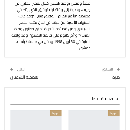
طفلاً ومقتل زوجته بلقيس خلال تفجير انتحاري في
بيروت، وصولاً إلى وفاة ابنه توفيق الذي رثاه في
قصيدته "الأمير الخرافي توفيق قباني"وقد عاش
السنوات الأخيرة من حياته في لندن يكتب الشعر
السياسي ومن قصائده الأخيرة "متى يعلنون وفاة
العرب؟" و"أم كلثوم على قائمة التطبيع"، وقد وافته
المنية في 30 أبريل 1998 ودفن في مسقط رأسه،
دمشق.
السابق
التالي
هرة
همجية الشفتين
قد يعجبك ايضا
سوريا
سوريا