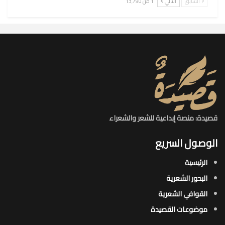
السابق
التالي
1 من 13٬790
قصيدة: منصة إبداعية للشعر والشعراء
الوصول السريع
الرئيسية
البحور الشعرية​
القوافي الشعرية​
موضوعات القصيدة​