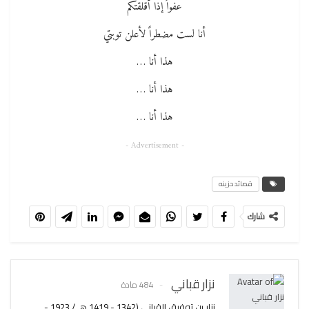
عفواً إذا أقلقتكم
أنا لست مضطراً لأعلن توبتي
هذا أنا …
هذا أنا …
هذا أنا …
- Advertisement -
قصائد حزينه
شارك
نزار قباني
484 مادة
نزار بن توفيق القباني (1342 - 1419 هـ / 1923 -