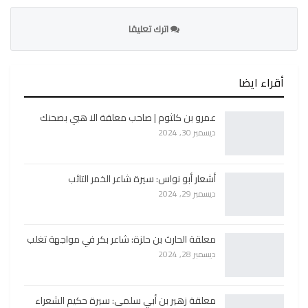
اترك تعليقا
أقراء ايضا
عمرو بن كلثوم | صاحب معلقة الا هبي بصحنك
ديسمبر 30, 2024
أشعار أبو نواس: سيرة شاعر الخمر التائب
ديسمبر 29, 2024
معلقة الحارث بن حلزة: شاعر بكر في مواجهة تغلب
ديسمبر 28, 2024
معلقة زهير بن أبي سلمى: سيرة حكيم الشعراء