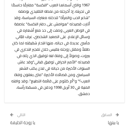
1967 والتي أسماها العرب "النكسة" مفترقًا حاسمًا
في تجربته، إذ أخرجته من نمطه التقليدي بوصفه
"شاعر الحب والمرأة" لتدخله معترك السياسة، وقد
أثارت قصيدته "هوامش على دفتر النكسة" عاصفة
في الوطن العربي وصلت إلى حد منع أشعاره في
وسائل الإعلام. على الصعيد الشخصي، عرف قبّاني
مآسي عديدة في حياته، منها انتحار شقيقته لما كان
طفلاً ومقتل زوجته بلقيس خلال تفجير انتحاري في
بيروت، وصولاً إلى وفاة ابنه توفيق الذي رثاه في
قصيدته "الأمير الخرافي توفيق قباني"وقد عاش
السنوات الأخيرة من حياته في لندن يكتب الشعر
السياسي ومن قصائده الأخيرة "متى يعلنون وفاة
العرب؟" و"أم كلثوم على قائمة التطبيع"، وقد وافته
المنية في 30 أبريل 1998 ودفن في مسقط رأسه،
دمشق.
السابق
التالي
يا بيتها
يا زوجة الخليفة