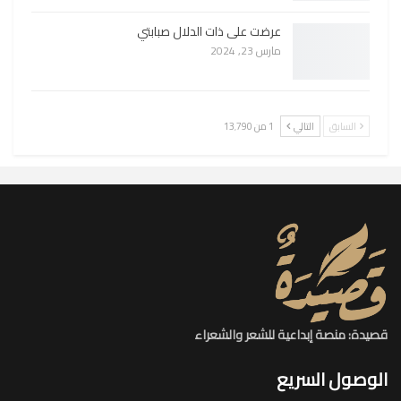
عرضت على ذات الدلال صبابتي
مارس 23, 2024
السابق
التالي
1 من 13٬790
قصيدة: منصة إبداعية للشعر والشعراء
الوصول السريع