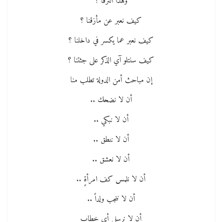
وهذا النزفا ؟
كيف نعبر عن مأزقنا ؟
كيف نعبر عما يكسر في داخلنا ؟
كيف سنتلو آي الذكر على جثتنا ؟
إن مباحث أمن الدولة تطلب منا
أن لا نضحك ..
أن لا نبكي ..
أن لا ننطق ..
أن لا نعشق ..
أن لا نلمس كف امرأةٍ ..
أن لا ننجب ولداً ..
أن لا نرسل أي خطابٍ