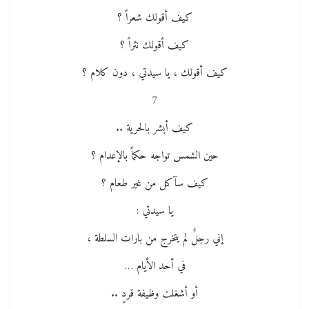
كيف أقولك شعراً ؟
كيف أقولك نثراً ؟
كيف أقولك ، يا سيدتي ، دون كلام ؟
7
كيف أبشر بالحرية ..
حين الشمس تواجه حكماً بالإعدام ؟
كيف سآكل من غير طعام ؟
يا سيدتي :
إني رجلٌ لم يتخرج من بارات السلطة ،
في أحد الأيام …
أو أشغلت وظيفة قردٍ ..