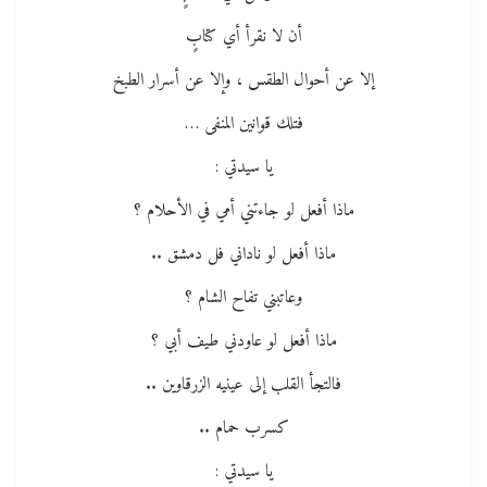
أن لا نقرأ أي كتابٍ
إلا عن أحوال الطقس ، وإلا عن أسرار الطبخ
فتلك قوانين المنفى …
يا سيدتي :
ماذا أفعل لو جاءتني أمي في الأحلام ؟
ماذا أفعل لو ناداني فل دمشق ..
وعاتبني تفاح الشام ؟
ماذا أفعل لو عاودني طيف أبي ؟
فالتجأ القلب إلى عينيه الزرقاوين ..
كسرب حمام ..
يا سيدتي :