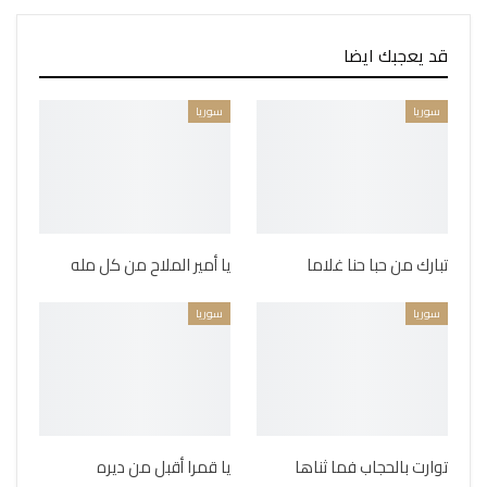
قد يعجبك ايضا
سوريا
سوريا
تبارك من حبا حنا غلاما
يا أمير الملاح من كل مله
سوريا
سوريا
توارت بالحجاب فما ثناها
يا قمرا أقبل من ديره