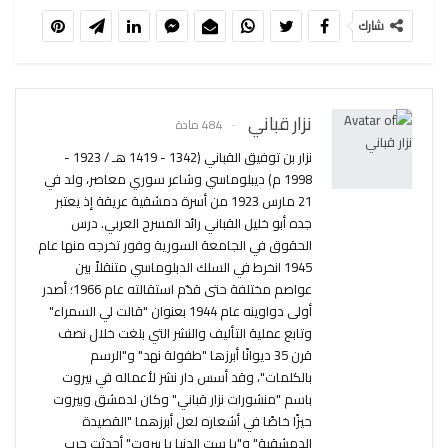
شارك
نزار قباني
484 مادة
نزار بن توفيق القباني (1342 - 1419 هـ / 1923 -
1998 م) ديبلوماسي وشاعر سوري معاصر، ولد في
21 مارس 1923 من أسرة دمشقية عريقة إذ يعتبر
جده أبو خليل القباني رائد المسرح العربي. درس
الحقوق في الجامعة السورية وفور تخرجه منها عام
1945 انخرط في السلك الدبلوماسي متنقلاً بين
عواصم مختلفة حتى قدّم استقالته عام 1966؛ أصدر
أولى دواوينه عام 1944 بعنوان "قالت لي السمراء"
وتابع عملية التأليف والنشر التي بلغت خلال نصف
قرن 35 ديوانًا أبرزها "طفولة نهد" و"الرسم
بالكلمات"، وقد أسس دار نشر لأعماله في بيروت
باسم "منشورات نزار قباني" وكان لدمشق وبيروت
حيزًا خاصًا في أشعاره لعل أبرزهما "القصيدة
الدمشقية" و"يا ست الدنيا يا بيروت" أحدثت حرب