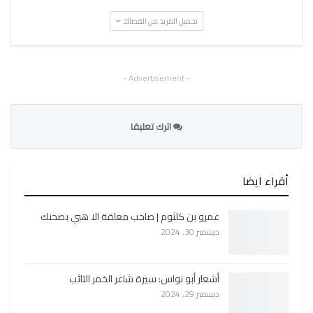
تحميل المزيد من القصائد
- Advertisement -
اترك تعليقا
أقراء ايضا
عمرو بن كلثوم | صاحب معلقة الا هبي بصحنك
ديسمبر 30, 2024
أشعار أبو نواس: سيرة شاعر الخمر التائب
ديسمبر 29, 2024