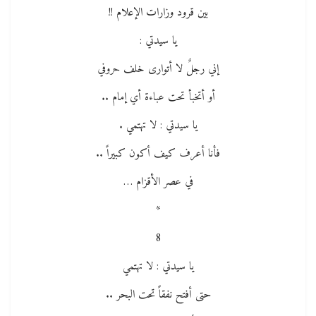
بين قرود وزارات الإعلام !!
يا سيدتي :
إني رجلٌ لا أتوارى خلف حروفي
أو أتخبأ تحت عباءة أي إمام ..
يا سيدتي : لا تهتمي .
فأنا أعرف كيف أكون كبيراً ..
في عصر الأقزام …
*
8
يا سيدتي : لا تهتمي
حتى أفتح نفقاً تحت البحر ..