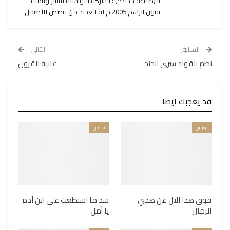
II (صياغة جديدة) : الشركة التونسية للنشر وتنمية
فنون الرسم 2005 م له العديد من قصص للأطفال.
السابق
التالي
نظم القواد سرى الجند
غانية القرون
قد يعجبك ايضا
تونس
تونس
فوق هذا التل عن هذي
سد ما استطعت على ابن آدم
الرمال
يا أمل