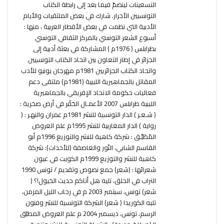
التسعينات لينضمّ فيما بعد إلى رابطة الكتاب
التونسيين الأحرار. شارك في بعض الملتقيات والأيام
الأدبية التي نظمت في بعض الأقطار العربية ، منها :
أسبوع الشعر التونسي بالمركز الثقافي التونسي
بطرابلس ( 1976م ) المشاركة في بعثة أدبية إلى
الجزائر في إطار التعاون بين اتحاد الكتاب التونسيين
واتحاد الكتاب الجزائريين 1981م مهرجان يونيو للأدب
المقاتل بالجماهيرية الليبية (1981م) ملتقى دعم
فعاليات حكومة الاتحاد الإفريقي بالجماهيرية
الليبية طرابلس 2007 الأعمـال الحَفْر في أرض صخرية :
( شـعـر ) الدار التونسية للنشر 1981م عمران والنهـر : (
رواية ) الدار المغاربية للنشر 1995م علم العروض
المُطَبَّـق : شركة كاهية للنشر والتوزيع 1996م أبو
القاسم الشابي، النّور والعاصفة (للأحداث): شركة
كاهية للنشر والتوزيع 1999م الكويت في عيون
شعرائها : (شعر) جمع نصوص وتقديم / تونس 1990
التراب في الحلق، تليه هل أتاكم حديث الخيول!؟ (
شعر) تونس، سبتمبر 2003 م في رحاب الليل المزمن،
تليه الكوريدا ( شعر) الشركة التونسية للنشر وفنون
الرسم، تونس، ديسمبر 2004 م علم العروض المطبّق