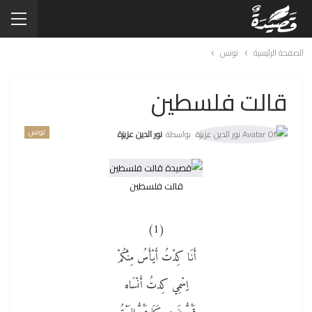
الصفحة الرئيسية
تونس
قالت فلسطين
تونس
بواسطة
نور الدين عزيزة
قالت فلسطين
(1)
أَنَا كِدْتُ أَيْأَسُ مِنْكُمْ
اِِسْمِي كِدتُ أَنْسَاه