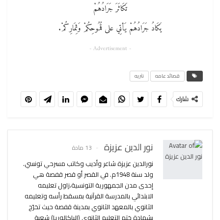
تَكَاثَرَ جَرَادُهُمْ
يَكَادُ جَرَادُهُمْ يَأتِي على قُمُوحِكُمْ وَثِمَارِكُمْ.
- Advertisement -
قصائد عامه
نثريه
شارك
نور الدين عزيزة
13 مادة
نورالدين عزيزة شاعر وأديب وكاتب مسرحي تونسي.
ولد سنة 1948م. في القصر أو قصر قفصة هي
إحدى مدن الجمهورية التونسية،زاول تعليمه
الابتدائي بالمدرسة القرآنية بمسقط رأسه وتعليمه
الثانوي بالمعهد الثانوي بمدينة قفصة حيث تخرّج
بشهادة ختم التعليم الثانوي (الباكالوريا) شعبة