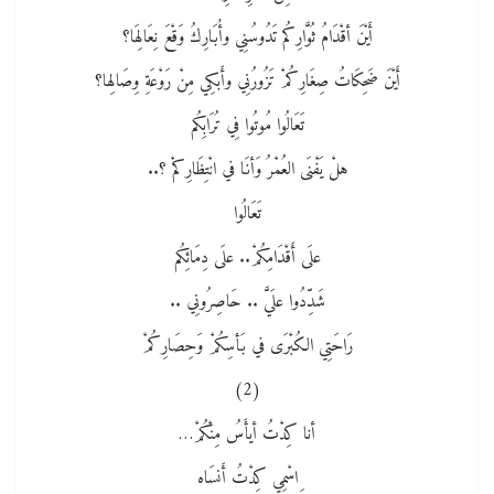
أَيْنَ أقْدَامُ ثُوَّارِكُم تَدُوسُنِي وأُبَارِكُ وَقْعَ نِعَالِهَا؟
أَيْنَ ضَحِكَاتُ صِغَارِكُمْ تَزُورُنِي وأَبكِي مِنْ رَوْعَةِ وِصَالِها؟
تَعَالُوا مُوتُوا فِي تُرَابِكُم
هلْ يَفْنَى العُمْرُ وَأنَا في انْتِظَارِكمْ ؟..
تَعَالُوا
علَى أَقْدَامِكُمْ.. علَى دِمَائِكُم
شَدِّدُوا علَيَّ .. حَاصِرُونِي ..
رَاحَتِي الكُبْرَى في بَأسِكُمْ وَحِصَارِكُمْ
(2)
أنا كِدْتُ أيأَسُ مِنْكُمْ…
ِاسْمِي كِدْتُ أَنسَاه