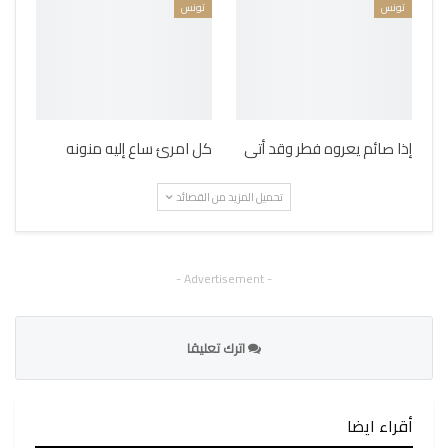
تونس
تونس
إذا صائم يعروه فطر وقد أتى
كل امرئ ساع إليه منونه
تحميل المزيد من القصائد
- Advertisement -
اترك تعليقا
أقراء ايضا