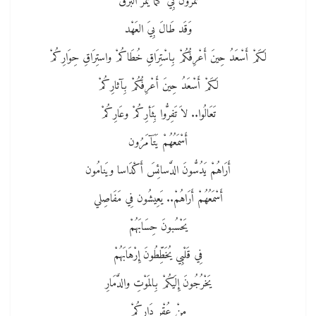
تَمُرُّونَ بِي كَمَا يَمُرُّ البَرْقُ
وَقَد طَالَ بِيَ العَهْد
لَكَمْ أَسْعَدُ حِينَ أَعْرِفُكُمْ بِاسْتِرَاقِ خُطَاكُمْ واستِرَاقِ حِوَارِكُمْ
لَكَمْ أَسْعَدُ حِينَ أَعْرِفُكُمْ بِآثارِكُمْ
تَعَالُوا.. لاَ تَفِرُّوا بِثَأرِكُمْ وعَارِكُمْ
أَسْمَعُهُمْ يَتَآمَرُون
أَرَاهُمْ يَدُسُّونَ الدَّسائِسَ أَكْدَاسا ويَنامُون
أَسْمَعُهُمْ أَرَاهُمْ.. يَعِيشُون فِي مَفَاصِلي
يَحْسُبونَ حِسَابَهُمْ
فِي قَلْبِي يُخَطِّطُونَ إِرْهَابَهُمْ
يَخْرُجُونَ إِلَيكُمْ بِالمَوْتِ والدَّمَارِ
مِنْ عُقْرِ دَارِكُمْ