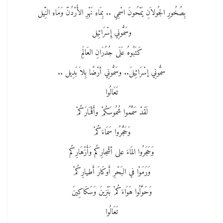
بِصُخُورِ الجُولاَنِ يَمْحُونَ اسْمِي .. بِمَاءِ نَهْرِ الأُرْدُنّ وَمَاءِ النِّيل
وسَمُّونِي إِسْرَائِيل
كَتَبُوهُ عَلَى جُدُرَانِ العَالَمِ
سمُّونِي إسْرَائِيلَ.. وسَمُّونِي أرْضًا بِلاَ بَدِيل ..
تَعَالُوا
لَقَدْ سَمَّمُوا شُمُوسَكُمْ وأَقْمَارَكُمْ
وَحَجَّرُوا سَمَاءَكُمْ
وَحَجَرُوا المَاءَ على أشْجارِكُم وَأَزْهَارِكُم
وَرَمَوْا في البَحْرِ أَوكَارَ أَطيارِكُمْ
وَحَوَّلُوا هَوَاءَكُمْ بَنْزِينَ وَسَكَاكِينَ
تَعَالُوا