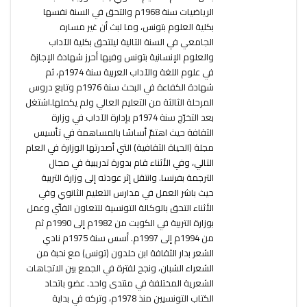
الرياضيات سنة 1968م والتحق في السنة نفسها
بكلية العلوم بتونس، وما لبث أن غير مساره
الجامعي في السنة التالية ليلتحق بكلية الآداب
والعلوم الإنسانية بتونس وفيها أحرز شهادة الإجازة
في علوم اللغة والآداب العربية سنة 1974م، ثم
شهادة الكفاءة في البحث سنة 1976م وتابع دروس
المرحلة الثالثة من التعليم العالي ولم يكملها.اشتغل
بعد التخرّج سنة 1974م بإدارة الآداب في وزارة
الثقافة حيث اهتمّ أساسًا بالمساهمة في تأسيس
مجلة (الحياة الثقافية) التي أصدرتها الوزارة في العام
التالي، وفي الأثناء قام بدورة تدريبية في مجال
الترجمة بفرنسا. وانتقل إثر عودته إلى وزارة التربية
حيث باشر العمل في مدارس التعليم الثانوي وفي
الأثناء التحق بالوكالة التونسية للتعاون الفنّي وعمل
بوزارة التربية في الكويت من 1982م إلى 1990م ثم
من 1994م إلى 1997م. أسس سنة 1975م نادي
الشعر بدار الثقافة ابن خلدون (تونس) مع نخبة من
الشعراء الشبان، ونجح لفترة في الجمع بين الاتجاهات
الشعرية المختلفة في منتدى واحد. عضو باتحاد
الكتاب التونسيين منذ 1978م، وتركه في بداية