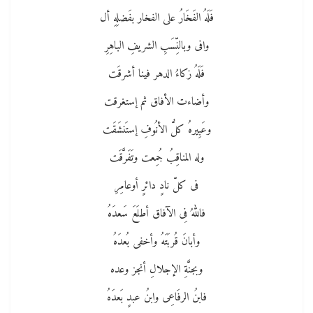
فَلَهُ الفَخَارُ على الفخار بفَضلِهِ أل
وافى وبالنِّسَبِ الشريفِ الباهِرِ
فَلَهُ زكاءُ الدهر فينا أشرقَت
وأضاءت الأفاق ثم إستغرقت
وعَبِيرهُ كلُّ الأنُوفِ إستَنشَقَت
وله المناقِبُ جُمِعت وتَفَرَّقَت
فى كلّ نادٍ دائرٍ أوعامِرِ
فاللهُ فِى الآفاق أطلَعَ سَعدَهُ
وأبانَ قُربَتَهُ وأخفى بُعدَهُ
وبجنَّةِ الإجلالِ أنجز وعده
فابنُ الرفَاعِى وابنُ عبدٍ بَعدَهُ