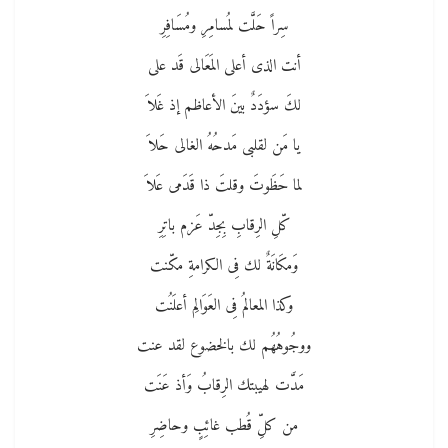
سِراً حَلَّت لمُسامِرِ ومُسَافِرِ
أنت الذى أعلى المَعَالى قَد على
لكَ سؤدَدٌ بينَ الأعاظم إذ غَلاَ
يا مَن لقلبى مَدحُهُ الغالى حَلاَ
لما حَظَوتَ وقلتَ ذا قَدَمى عَلاَ
كّلِ الرِقابِ بِجِدّ عَزم باتِرِ
وَمكَانَةٌ لك فِى الكرامةِ مكّنت
وكذا المعالمُ فِى العَوَالِم أعلَنُت
ووجُوهُهُم لك بالخضوع لقد عنت
مَدَّت لهيبتك الرِقابُ وَأذ عَنَت
من كلِّ قُطب غائِبٍ وحاضِرِ