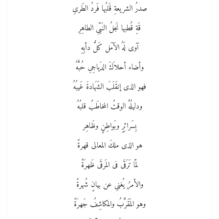
صدرُ الشريعةِ قَلبُها فَردُ الطَرىِ
قَةِ قُطبها نَجلُ النَبّىِ الطاهِرِ
آوى لَهُ الآمَل كَلُّ دأبِهِ
وأضاء أحلاَكَ الدَياجِىِ حُبُّهُ
فهو الذى إنقَلَبَ الشَهَادةَ غَيبُهُ
ودليلُهٌ الوقتُ المخاطَبُ قلبُهُ
بِسَرائِرٍ وبَواطِنٍ وظَاهِر
هو الذى ملكَ المعالى قهرةً
لمّا تَرَقَى فى المَرقَى ظَهرَةً
والأمرُ يُغنىِ عن بيانٍ شُهرةً
وهو المَقَرَّبُ والمكاشِفُ جَهرَةً