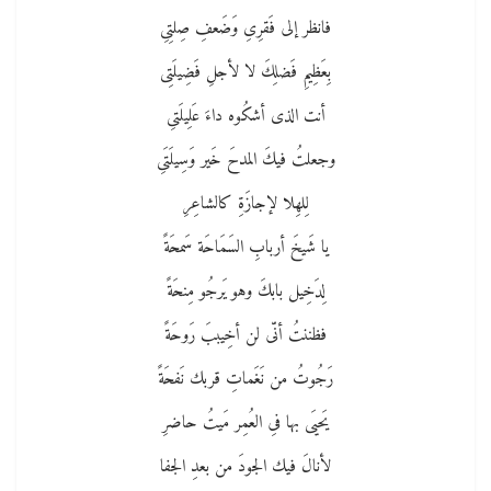
فانظر إلى فَقرِىِ وَضَعفِ صِلتِىِ
بِعَظِيمِ فَضلِكَ لا لأجلِ فَضِيلَتِى
أنت الذى أشكُوه داءَ عَلِيلَتىِ
وجعلتُ فيكَ المدحَ خَير وَسِيلَتَىِ
لِلهِلا لإجازَةِ كالشاعِرِ
يا شَيخَ أربابِ السَمَاحَة سَمحَةً
لِدَخِيل بابكَ وهو يَرجُو مِنحَةً
فظننتُ أنّى لن أخِيببَ رَوحَةً
رَجُوتُ من نَغَماتِ قربك نَفحَةً
يَحيَى بها فىِ العُمِر مَيتُ حاضرِ
لأنالَ فيك الجودَ من بعدِ الجفا