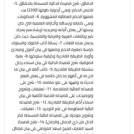
الدقائق: شرح قصيدة الحائية المسماة بالحقائق. 5-
تلخيص الحكم: وهي أرجوزة طولها (2200) بيت
ضمنها الحكم العطائية المشهورة. 6- المكتوبات:
وهي كتاباته ورسائله وأجازاته العلمية التي كان
يرسلها الى بعض أتباعه ومريديه لإرشادهم بمجلد
كبير وباللغات العربية والتركية والفارسية. حيث كان
يحسن هذه اللغات. 7- رسالة آداب الخلوة: والسلوك
كراسة صغيرة الحجم وضعها في بيان أصول ومبادئ
وأوراد الطريقة القادرية وكيفية سلوكها. 8- بغية
الصوفية: شرح قصيدة الدالية في بيان اسماء رجال
سلسلة الطريقة القادرية. 9- كتاب ألفه في بيان ما
اذن له في أظهار ما كان كاتمه في بعض النعم
تحديثا به وتنبيها على علو مقامه. 10- شرح على
قصيدته الغائية المتقدمة. 11- تعليقات وشروح
وتوضيحات على قصيدته اللامية الألفية في بيان
اسماء أكابر الطريقة القادرية. 12- شرح قصيدته
البائية المنظومة في علم التوحيد. 13- تعليقات
وشروح موجزة على قصيدته البائية المسماة (بكر
الحال من ذي الجمال والجلال). 14- شرح قصيدة
السيد العارف الشيخ اسعد الموصلي في بيان فضائل