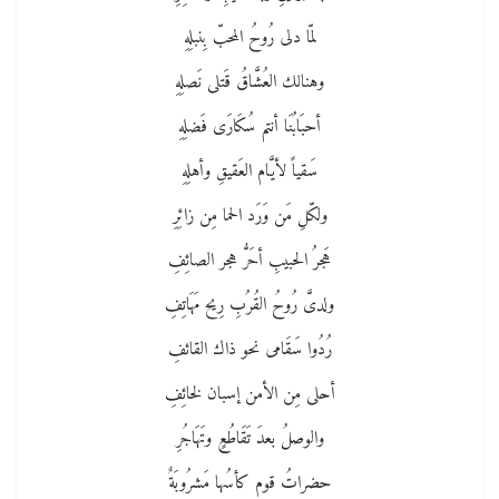
لمّا دلى رُوحُ المحبّ بِنبلِهِ
وهنالك العُشَّاقُ قَتلى نَصلِهِ
أحبَابُنَا أنتم سُكَارَى فَضلِهِ
سَقياً لأيَّام العَقيقِ وأهلِهِ
ولكّلِ مَن وَرَد الحما مِن زائِرِ
هَجرُ الحبيبِ أحَرُّ هجر الصائِفِ
ولدىَّ رُوحُ القُرُبِ رِيح مَهَاتِفِ
رُدُوا سَقَامى نحو ذاك القائفِ
أحلى مِن الأمن إسبان لخائِفِ
والوصلُ بعدَ تَقَاطُعٍ وتَهَاجُرِ
حضراتُ قوم كأسُها مَشرُوبَةٌ