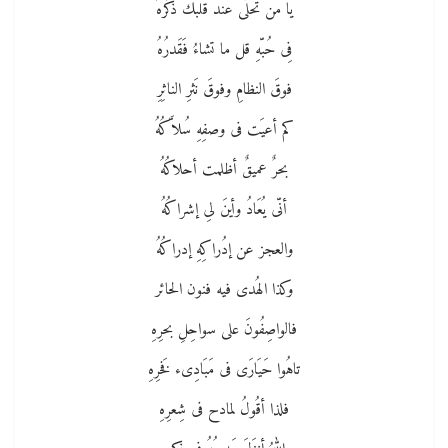
يا من تحلّى عند قلبك ذكُرهُ
فِى حُبّهِ قل ما تشاءُ فَقَدرُهُ
فوقَ النظامِ وفوقَ نَثرِ الناثِرِ
كم أعيَت فى وصفِهِ سُلاَّكُهُ
بحرٌ عميقٌ أظلمت أحلاكُهُ
أنّى يُعَادُ وأينَ لىِ إشراكُهُ
والعجز عن إدُراكِهِ إدراكُهُ
وكذا الهُدى فيه فنون الحائر
فالواصِفُونَ على سواحِلِ بحرِهِ
تاهُوا حَيَارَى فى مَبَادِىء فَخرِهِ
فلذا أقُولُ لمادح فى شِعرِهِ