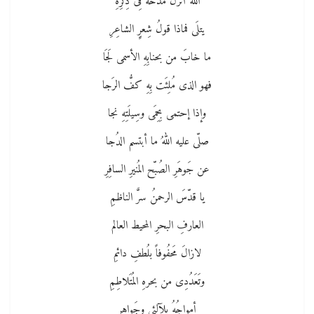
اللهُ أنزَلَ مَدحُهُ فِى ذِكرِهِ
يتلَى فماذا قولُ شِعرٍِ الشاعِرِ
ما خابَ من بحنابِهِ الأسمى لَجَا
فهو الذى مُلِئَت بِهِ كفُّ الرَجا
وإذا إحتمى بِحِمَى وسِيلَتِهِ نجا
صلّى عليه اللهُ ما أبتسم الدُجا
عن جَوهَرِ الصُبّح المُنيرِ السافِرِ
يا قدّسَ الرحمنُ سرَّ الناظمِ
العارفِ البحرِ المحيط العالم
لازالَ مَحفُوفاً بلُطفِ دائمِ
وتَعَدُدِى من بحرهِ المُتَلاطِمِ
أمواجُهُ بلآلئى وجَواهِرِ