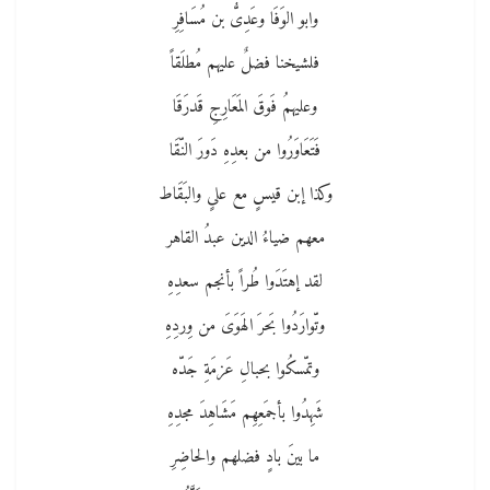
وابو الوَفَا وعَدِىُّ بن مُسَافِرِ
فلشيخنا فضلٌ عليهم مُطلَقاً
وعليهمُ فَوقَ المَعَارِجِ قَدرَقَا
فَتَعَاوَرُوا من بعدِهِ دَورَ النّقَا
وكذا إبن قيسٍ مع علىٍ والبَقَاط
معهم ضياءُ الدين عبدُ القاهر
لقد إهتَدَوا طُراً بأنجم سعدِهِ
وتّوارَدُوا بَحرَ الهَوَىَ من وِردِهِ
وتمّسكُوا بحبالِ عَزمَةِ جَدّه
شَهِدُوا بأجمَعِهِم مَشَاهِدَ مجدِهِ
ما بينَ بادٍ فضلهم والحاضِرِ