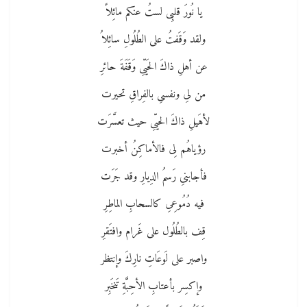
يا نُورَ قلبِى لستُ عنكم مائِلاً
ولقد وَقَفتُ على الطُلُولِ سائِلاُ
عن أهلِ ذاكَ الحَيّىِ وَقَفَةَ حائرِ
من لىِ ونفسىِ بالفِراقِ تحيرت
لأهَيلِ ذاكَ الحيّىِ حيث تعسَّرَت
رؤياهُم لِى فالأماكِنُ أخبرت
فأجابنىِ رَسمُ الدِيارِ وقد جَرَت
فيه دُمُوعِىِ كالسحابِ الماطِرِ
قِف بالطُلُول على غَرام وافتَقرِ
واصبر على لَوعَاتِ نارِكَ وإنتظر
وإكسِر بأعتابِ الأحِبَّةِ تَنخَبِر