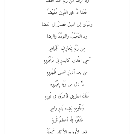
وله الرِضا من رَبّهِ عند القَضَا
فَغَدا لَهُ خير القَرِين مُقَيّضاً
وسَرَى إلى المولى فصارَ إلى الفضا
وله التَحَبُّبٌ والتودُّدُ والرضا
مِن رَبّهِ بِمَعارِفٍ كَجَواهِرِ
أحيى الهُدى كالبدرٍ فِى دَيُجُورِهِ
من بعد أدبارِ شمس ظُهُورِهِ
لمّأ دنى من رَبّه بِحُبُورِه
سَلَكَ الطَريق فأشرَق فِى نُورِهِ
وَعُلُومِهِ لِضِاءِ بَدرٍ زاهِرِ
فَدُنُوّه لِله أعظمُ قُربَةٍ
فغدا لأرواحِ الأكابر كَعبَةً