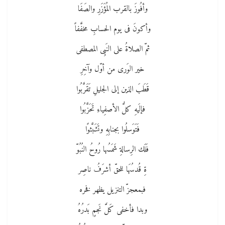
وأفُوزَ بالقرب المُؤَزَرِ والصَفَا
وأكونَ فى يوم الحسابِ مخفَّفاً
ثمّ الصلاةُ على النَبِى المصطفى
خير الوَرى من أوّل وآخِرِ
قَطَبَ الذين إلى الجليلِ تَقَرَّبُوا
فإلَيهِ كلُّ الأصفِياءِ تَحَزَّبُوا
فَتَوَسلُوا بجنابِهِ وتَشَبَّثوًا
فَلَك الرِسالةِ شَمَسُها رُوحُ النُبُوّ
ةِ قُدسُهَا للحقّ أشرَفُ ناصِر
فبمعجزّ التنزيل يظهر فخره
وبدا فأخفى كَلَّ نَجمٍ بَدرُهُ