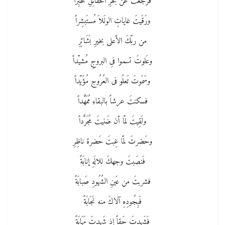
فرجَعتَ عن بَحرِ الحقائِقِ مُخبِراً
ورَقَيتَ غاياتِ الولَلاَ مُستَبشِراً
من ربّكَ الأعلى بخيرِ بَشَائِرِ
وعَلوتَ تسموا فىِ البروجِ مُشيّداً
وسَمَوتَ تَعلُو فى العُرُوج مُؤَيّداً
فسكنتَ عرشاً بالبقاءِ مُمَهَّداً
ولَقِيتَ لمّا أن ضَنيتَ مُجَرَّداً
وحَضرتَ لمّا غِبتَ حَضرة ناظِرِ
فَنصَبتَ وجهكَ للالَهِ إنابَةً
فشربتَ من عَينِ الشُهُودِ صَبابَةً
فَبِجُودِهِ آلاكَ منه نَجَابَةً
فَشَهِدتَ حَقاً إذ شَهِدتَ مَهَابَةً