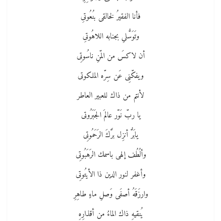
فأنا الفقيرُ لخالقى بنُعُوتىِ
وتَوَسُّلىِ بجنابه اللاهُوتىِ
أن لاكسَ من المّنِ ناسُوتِى
ويفكّنِى عَن سِرّه الملكوتى
لأنتم من ذاك للعبير العاطر
يا ربّ نَوّر عالمَ الجَبَرُوتى
يابَرُّ أنزِل برَّكَ الرَحَمُوتِى
وألُطُف إلهى باسمك الرَهَبُوتِى
وأغفر لنور الدين ذا الأيتُوتِى
وارزَقَهُ أصفَى وَصلِ ماءٍ طاهِرِ
يُنقيهِ ذاك الماءُ من أقذارِهِ