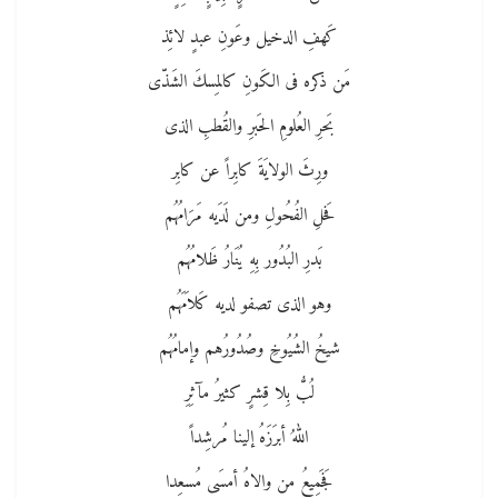
كَهفِ الدخيل وعَونِ عبدٍ لائِذ
مَن ذكره فى الكَونِ كالمِسكَ الشَذّى
بَحرِ العُلومِ الحَبرِ والقُطبِ الذى
ورِثَ الولايَةَ كابِراً عن كابِر
فَحلِ الفُحُولِ ومن لَدَيه مَرَامُهُم
بَدرِ البُدُور بِهِ يُنَارُ ظَلامُهُم
وهو الذى تصفو لديه كَلاَمَهُم
شيخُ الشُيُوخِ وصُدُورُهم وإمامُهُم
لُبُّ بِلا قِشرٍ كثيرُ مآثِرِ
اللهُ أبرَزَهُ إلينا مُرشِداً
فَجَمِيعُ من والاهُ أمسَى مُسعِدا