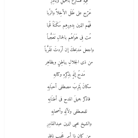
فِيهِ فسارِع بالجميلِ وبادِرِ
عَرِّج على طَلَل الأخِلاَّ والرُبا
فَهُم الذين بِدورِهِم سَكَنَةُ قُبا
مُت فِى هَوَاهُم بالجمالِ تَعَجُّباً
واجعل مَدبحكَ إن أرَدتَ تَقَرُّباً
من ذى الجلالِ بباطِنٍ وبظاهِر
مَدحُ إلَهٍ بذِكرِهِ وكتابهِ
سكانَ يَثرِبَ مصطفى أحبَابِهِ
فاذكر جميلَ المدحِ فى أطنَابِهِ
للمصطفى ولآلِهِ وأصحابِهِ
والشيخ محيى الدين عبدالقادِرِ
من كان ذا أمرٍ عَجِيبٍ نافِذٍ