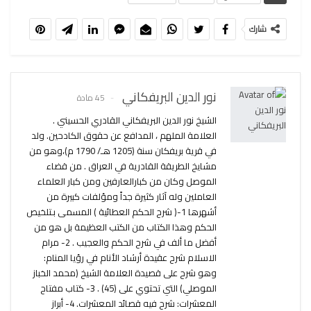
شارك
نور الدين البريفكاني
45 مادة
الشيخ نور الدين البريفكاني القادري الحسيني .
العلامة الملهم ، المدافع عن حقوق الكادحين. ولد
في قرية بريفكان سنة (1205 هـ/ 1790 م)،وهو من
مشايخ الطريقة القادرية في العراق . من قضاء
الموصل وكان من كبارالعارفين ومن كبار العلماء
العاملين وله آثار كثيرة جداً ومؤلفات كبيرة من
أشهرها 1-( شرح الحكم العطائية ) المسمى بـتلخيص
الحكم وهذا الكتاب من الكتب العظيمة بل هو من
أفضل ما ألف في شرح الحكم والعجيب . 2- مرام
الاسلام شرح عقيدة أرشاد الأنام في رؤيا المنام:
وهو شرح على قصيدة العلامة الشيخ (محمد الخباز
الموصلي) التي تحتوي على (45) . 3- كتاب مفتاح
المعشرات: شرح فيه قصائد المعشرات. 4- أبراز