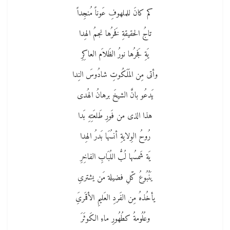
كم كانَ للملهوفِ عَوناً مُنجِداً
تاجُ الحقيقةِ فَخرُها نجمُ الهِدا
يَةِ فَجرُها نورُ الظَلاَم العاكِرِ
وأتى مِن المَلَكُوتِ شادُوسَ النِدا
يَدعُو بانَّ الشيخَ برهانُ الهُدى
هذا الذى من فَورِ طَلعَتِهِ بَدا
رُوحُ الوِلايةِ أنسُهَا بَدرُ الهِدا
يَة شَمسُها لُبُّ اللُبَابِ الفاخِرِ
يَنُبُوعُ كّلِ فضيلة مَن يشترىِ
يأخُذهُ مِن الفَردِ العَليمِ الأقمَرىَِ
وعُلُومةُ كطُهُورِ ماءِ الكَوثَرَ