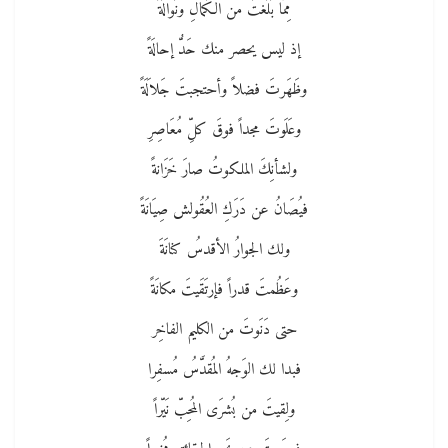
مِمَّا بَلَغتَ من الكَمالِ ونَوالَةً
إذ ليس يحصر منك حَدُّ إحالَةً
وظَهَرتَ فضلاً وأحتجبتَ جَلاَلَةً
وعَلَوتَ مجداً فوقَ كلِّ مُعَاصِرِ
ولشأنِكَ الملكوتُ صارَ خَزَانةً
فيُصَانُ عن دَرَكِ العُقُولش صِيَانَةً
ولك الجوارُ الأقدسُ كنانَةَ
وعَظُمتَ قدراً فإرتَقَيتَ مكانَةً
حتى دَنَوتَ من الكليم الفاخِر
فبدا لك الوَجهُ المُقدَّسُ مُسفِرا
ولِقيتَ من بُشرَى المُحِبّ نَيّراً