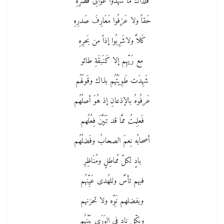
فلذاكَ ما شَهدُوا عَوَالِى قَصرِهِ
حَقاً ولا عَرَفُوا مَعَارِفَ صَدرِهِ
كَلاَّ ولاشَرِبُوا إذاً من بَحرِهِ
مع رَيّهِم إلا كَنَبقَةِ طائو
شَهِدَت طَوِيَتُهُم بذاك وقَولُهُم
عَرفُوهُ بالإذعانِ إذ هُوَ أصلُهُم
فَعلِمتُ ممَّا قد تَبَيَّنَ فِعُلُهم
أصحابُه نِعمَ الصحابُ وفَضلُهُم
بادٍ لكلّ مُماطِلٍ ومُنَاظِرِ
فبهم تأسَّ وللهُدى عَيِّنهُم
وبفضلهم نَوِّه ولا تحزنهم
وبكّلِ نادٍ فى الوَرَى بَيِّنهُم