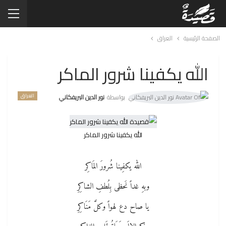
الصفحة الرئيسية
العراق
الله يكفينا شرور الماكر
العراق
بواسطة
نور الدين البريفكاني
الله يكفينا شرور الماكر
الله يكفِينا شُرورَ المَاكِر
وبهِ غداً نَحظى بِلُطفِ الشاكِرِ
يا صاح دع لهواً وكلَّ مَنَاكِرِ