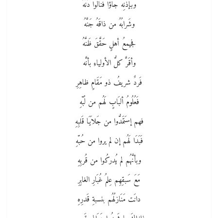
وبإذنِه جاؤا فنالوا دَنَّهُ
وشَرابُهُ من ذاقَهُ جَنَّهُ
فجيمعُ أهلٍ حَقَّقَ ظَنَّهُ
وأقَرَّ كلُّ الأولياءِ بأنَّه
فَردٌ شريفُ ذو مَقَامٍ ظاهِرِ
فَعُلُومُ ألبَابٍ لَهُم من لُبّهِ
فهم إستَمَدُّوا من جَلاَيَا قَلبِهِ
فَبَدَا لَهُم إن لم يروا من حُبّهِ
وبأنَّهُم لم يُدركُوا من قُربِهِ
مَعَ سَبقِهِم عِلمُ غُبَارِ الغابِرِ
دانَت مَنَازلُهُم بنسبةِ قَدرِهِ