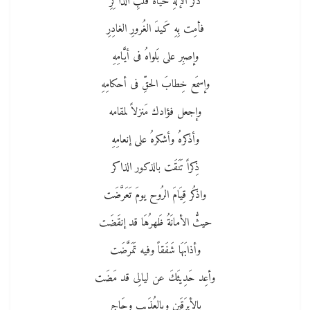
ذكر الإلَهِ حَيَاةُ قَلبِ الذاكِرِ
فأمِت بِهِ كَيدَ الغُرورِ الغادِرِ
وإصبِر على بَلواهُ فى أيَّامِهِ
وإسمَع خِطابَ الحقِّ فى أحكامِهِ
وإجعل فؤادك مَنزلاً لمقامه
وأذكرهُ وأشكرهُ على إنعامِهِ
ذِكراً تَنَقَت بالذكور الذاكر
واذكُر قِيَامَ الرُوح يومَ تَعَرَّضَت
حيثُّ الأمانَةُ ظَهرُهَا قد إنقَضَت
وأذابَهَا شَفَقاً وفيه تَمَرَّضَت
وأعِد حَدِيثَكَ عن ليالِى قد مَضَت
بالأبرَقَينِ وبالعُذَيبِ وحَاجِرِ