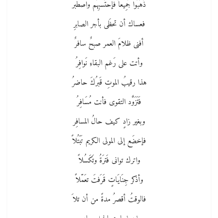
ذَهَبُوا جَمِيعاً فإحتَسبِهُم واصطبر
فعساك أن تحظَى بأجر الصابرِ
أفنى ظلامَ العمر صبحٌ سافرٌ
وأتت على رَغم البقاءِ نَوافِرُ
هذا رقيبُ الموتِ قَبرُكَ حاضرُ
فَتَزَوَّد التقوى فأنت مُسَافِرُ
وبغير زادٍ كيف حالُ المسافِر
فإخضَع إلى المولى الكريم تَبَتُلاً
واترك توانى فَترَةُ وتَكَسُلاً
وأذكر جِنَايَاتٍ قَرَفتَ تعَمّلاً
فالوقتُ أقصرُ مدةً من أن تلاَ