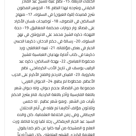
الخلفاء الاربعة. 15- نظم غنية للشيخ عبد القادر
الكيلاني وشرحه لهذا النظم. 16- الجوهر المكنون
شرح قصيدة (قرة العيون) في السلوك. 17- منهاج
السالكين في التصوف. 18- توضيحات بلسان الأكراد
على قصائد وار جوازات محكمة المغاليق. 19- حجة
اللهجة: ذكره الشيخ محمد علي الاتروشي في نهج
السلوك. 20- رسالة في حكم الدخان: ذكرها الحسن
الحبار في بعض مؤلفاته. 21- تنبيه الغافلين: ورد
ذكرها في كتاب أمارة بهدنيان العباسية للشيخ
محفوظ العباسي. 22- بهجة السالكين: ذكره عبد
الرقيب يوسف في تاريخ الأدب الكرمانجي. نظم
بالكروية. 23- الفيض الارحم والفتح الأكرم على الحزب
الأعظم. مخطوط لم يطبع. 24- الديوان العربي:
مجموعة من القصائد بحجم ديوان، وله ديوان شعر
باللغة الفارسية وآخر باللغة الكردية. قام بشرح الحكم
بأبيات من الشعر . وهو شعر عظيم . له خمس
وثلاثون مؤلف أكثرها تم نقله في أيام الاحتلال
البريطاني وفي زمن الخلافة العثمانية. كان والده
السيد عبد الجبار البريفكاني رجلا تقيا ورعا فاضلا ورث
العلم و المشيخة من أبيه كابرا عن كابر كما يقول
العلامة الكردي الشهير البيتوشي .كان زاهداً ورعاً