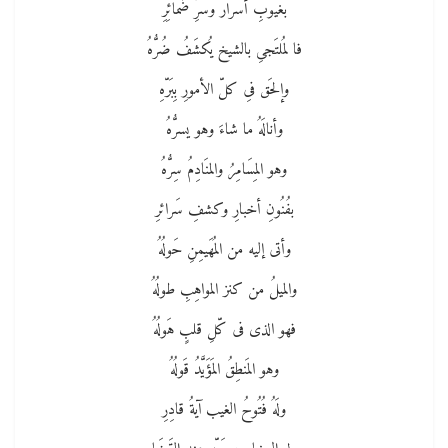
بغيوبِ أسرار وسرِّ ضَمائِرِ
فا لمُلتَجىِ بالشيخ يُكشَفُ ضُرُّهُ
وإلحَق فىِ كلّ الأمورِ بِبَرّهِ
وأنالَهُ ما شاءَ وهو يسرُّهُ
وهو المِسَامِرُ والمنَادِمُ سِرُّهُ
بفُنُونِ أخبارِ وكشفِ سَرائرِ
وأتى إليه من المُهَيمِنِ حَولُهُ
والميلُ من كنز المواهِبِ طولُهُ
فهو الذى فى كّلِ قلبٍ هَولُهُ
وهو المَنطِقُ المَؤَيَّدُ قَولُهُ
ولَهُ فُتُوحُ الغيب آيةُ قادِرِ