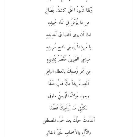
وكذا شُهُودُ الحّقِ كشفُ بَصَائِرِ
من ذا يُؤَمّلُ فِى ثَنَاءِ حَمِيدِهِ
لك أن يرى أقصا فى تَعدِيدِهِ
يا مُرشِداً يُصغىِ لمدح مُرِيدِهِ
مَدِيحِىَّ الطَوِيلُ مُقَصّرُ بِمُدِيدِهِ
عن بَحر وَصفِكَ بالعطاءِ الوافِرِ
أنجِد مُريداً مالَهُ قلبٌ صَفَا
وبعهدِ مَولاَهَ المُهَيمنَِ ماوفى
لكنّنِى مَذ أرتَجِيكَ تَعَطُّفَا
أعدَدتُ حبَّكَ بعد حُبّ المصطفى
والآلِ والأصحابِ خَيرَ ذخائرِ