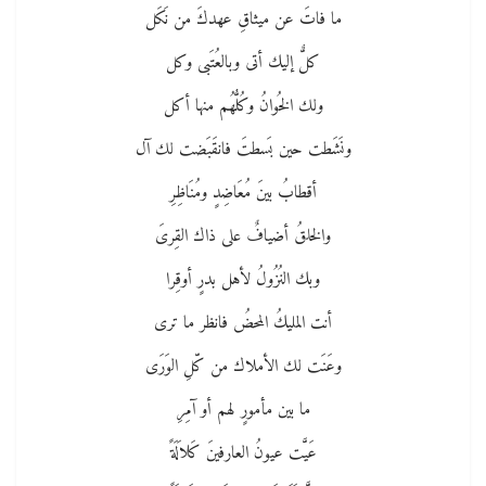
ما فاتَ عن ميثاقِ عهدكَ من نَكَل
كلٌّ إليك أتى وبالعُتَبى وكل
ولك الخُوانُ وكُلُّهُم منها أكل
ونَشَطت حين بَسطتَ فانقَبَضت لك آل
أقطابُ بينَ مُعَاضِدٍ ومُنَاظِرِ
والخلقُ أضيافٌ على ذاك القِرىَ
وبك النُزُولُ لأهل بدرٍ أوقِرا
أنت المليكُ المحضُ فانظر ما ترى
وعَنَت لك الأملاك من كّلِ الوَرَى
ما بين مأمورٍ لهم أو آمِرِ
عَيَّت عيونُ العارفينَ كَلاَلَةً