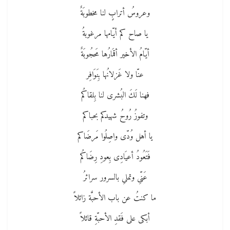
وعروسُ أترابٍ لنا مخطوبَةٌ
يا صاح كم أيّامها مرغوبةُ
أيّامُ الأخير أقمَارُها مَحجُوبَةٌ
عنّا ولا غَزلانُها بِنَوَافِر
فهنا لَكَ البُشرى لنا بِلقاكُم
وتفوزُ رُوحُ شهيدكم بحباكم
يا أهل وُدّى واصِلُوا مَرضَاكم
فَتَعُودُ أعيَادِى بِعودِ رِضَاكُم
عَنّىِ وتملىِ بالسرور سرائرُ
ما كنتُ عن باب الأحبَّة زائلاً
أبكى على فَقدِ الأحبّةِ قائلاً