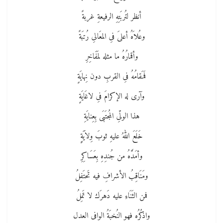
أنظر لتُربَتِهِ الرفيعةِ غربةً
وعُلاَهُ أعلىَ فىِ المعَالىِ رُتبَةً
وأقمارُهُ ما مثله لمَفَاخِرِ
فَمَقامُهُ فىِ القربِ دون نِهايَةٍ
وآرى له الإكرامَ فىِ لاغَايَةٍ
هذا الولّىِ المُجتَبَى بِعِنايَةِ
خَلَعَ اللهُ عليهِ ثوبَ وِلاَيَةٍِ
وأمَدَّهُ من جُندِهِ بِعَسَاكِرِ
ومَنَاقِبُ الأشرافِ فيه تَحتَفِلُ
فمن الثَنَاءِ عليه دَهرَك لا تَمِلُ
واذكُرُه فهو النُخبَةُ الوافى العدل