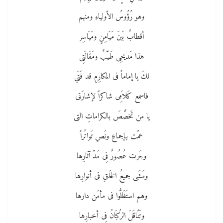
وهو رُؤُوسُ الأولياءِ ومنهم
أقطابٌ بَينَ مَيَامِنٍ ومَيَاسِر
هذا مَديحِى طَيّبٌ ومَقَالَتِى
لكَ يا إماماً فى المكارِمِ قد فَتَىِ
فاسمع كَلاَمِى شاكراً لإشارَتى
يا من تَخصَّصَ بالكراماتِ التى
عمّت بإجماعِ ونَصِ تَواتُراً
وجَرت عُصُورٌ فِى مَدّ آثارِها
ومَشَى جميعُ الخَلقِ فى أنوارِها
وهم استَظَلُّوا فى مأمَن دارها
وتَنًاقَلَ الرُكبَانُ فِى أخبارِها