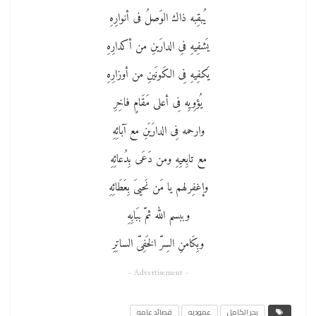
يُبقِبه ذاك الوَصلُ فى أنوارِهِ
يَشفِيهِ فىِ الدارَينِ من أكدارِهِ
يَكفِيهِ فِى الكَونَينِ من أوزارِهِ
يُؤوِيِه فِى أعلى مَقَامٍ فاخِرِ
وارحمه فِى الدارَيَنِ مع آبائِهِ
مع تابِعيِهِ ومن دَعَى بِدُعائِهِ
وإغفِرلهم يا مَن نَحيىَ بِعَطَائِهِ
وببسم الله ثمّ ببَابِهِ
وبِكَامنِ السِرّ الخَفِىّ الساتِرِ
- Advertisement -
بحر الكامل
عموديه
قصائد عامه