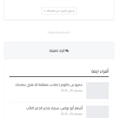
تحميل المزيد من القصائد
- Advertisement -
اترك تعليقا
أقراء ايضا
عمرو بن كلثوم | صاحب معلقة الا هبي بصحنك
ديسمبر 30, 2024
أشعار أبو نواس: سيرة شاعر الخمر التائب
ديسمبر 29, 2024