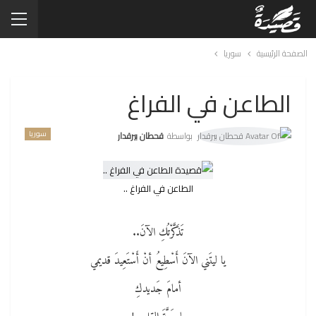
الصفحة الرئيسية
سوريا
الطاعن في الفراغ
سوريا
بواسطة
قحطان بيرقدار
الطاعن في الفراغ ..
تَذَكَّرْتُكِ الآنَ..
يا ليتَني الآنَ أَسْطِيعُ أنْ أَسْتَعِيدَ قديمي
أمامَ جَديدكِ