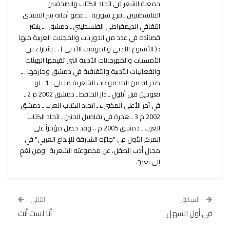
جمعية الشعر في اتحاد الكتاب والصحفيين
الفلسطينيين ـ فرع سورية . ـ عضو أمانة سر المنتدى
الثقافي الديمقراطي الفلسطيني ـ دمشق . ـ ينشر
قصائده في عدد من الدوريات والمجلات العربية منها
: ( الأسبوع الأدبي والموقف الأدبي ) . ـ يشارك في
الأمسيات والمهرجانات الأدبية التي تقيمها الهيئات
والفعاليات الأدبية والثقافية في دمشق وخارجها . ـ
صدر له من المجموعات الشعرية ما يلي : 1 ـ لو
تعودين قبل أيلول ـ دار الحافظ ـ دمشق 2002 م 2 ـ
في آخر الأعلى المضيء ـ اتحاد الكتاب العرب ـ دمشق
2002 م 3 ـ هجرة في تفاصيل الحنين ـ اتحاد الكتاب
العرب ـ دمشق 2005 م .. وقد حصل مؤخراً على
المركز الأول في "جائزة الشارقة للإبداع العربي" في
مجال أدب الطفل، عن مجموعته الشعرية "ومِن نغمٍ
إلى نغم".
السابق
التالي
في أول السهل
أنا لست أنت