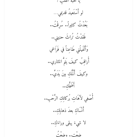
يا حَبَّةَ القلبِ !
لو أَسْتَعيدُ قديمي…
بَعُدْتُ كثيراً.. سُرِقْتُ..
فَقدْتُ تُراثَ حنيني..
وَأَلْفَيتُني طَاعِناً في فَرَاغي
أُراقِبُ كيفَ يَتمُّ انتثاري..
وكيفَ أَلُمُّكِ بينَ يَدَيَّ..
أَضُمُّكِ..
أُصْغي لآهَاتِ بُركانِكِ الرَّحْبِ..
أَنْسَاكِ بعدَ ذهابِكِ..
لا شيءَ يبقى وراءَكِ..
ضِعْتِ.. وضِعْتُ