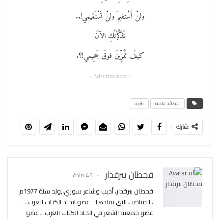
ولنْ أَسْتقيمَ ولنْ تَسْتَقيمي!..
تَذَكَّرْتُكِ الآنَ
كيفَ تَمُرِّينَ فوقَ جَحِيمي!؟.
- Advertisement -
قصائد عامه
نثريه
شارك
قحطان بيرقدار
45 مادة
قحطان بيرقدار، أديب وشاعر سوري،,ولد سنة 1977م
. المناصب التي تقلدها: ـ عضو اتحاد الكتاب العرب . ـ
عضو جمعية الشعر في اتحاد الكتاب العرب. ـ عضو