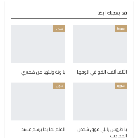
قد يعجبك ايضا
سوريا
سوريا
الألف ألفت القوافي الوفها
يا ونة ونيتها من ضميري
سوريا
سوريا
يا طروش ياللي فوق شخص
القلم لما بدا يرسم قصيد
المحاديب