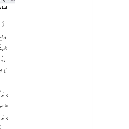
لما ب
لمَّ
وراح
ناديت
ربَّ
كم تشب
يا ليل
فما ت
يا ليل