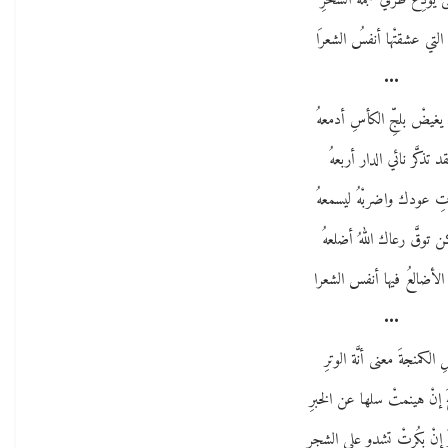
َى يودِّع طرفي نجمة السحرِ
التي عشقتْها أنفسُ الشعرَا
•••
 يغيضْ بلجِّ الكأسِ أدمعهُ
د تذكَّر نائي الدار أربعهُ
ِ عودك واضربْهُ ليسمعهُ
 توقَّ رعاك اللهُ أضلعهُ
الأضالعُ فيها أنفس الشعرا
•••
 الكمنجةَ معنى أنَّة الوترِ
َ إنْ هينمتْ سلها عن الخبرِ
َ إنْ بكُرتْ تشدو على الشجرِ