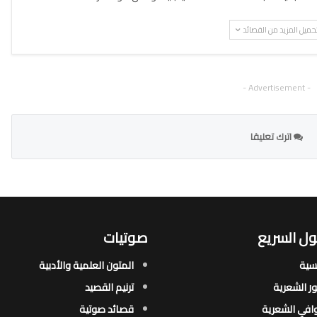
حميل المزيد من القصائد
- Advertisement -
اترك تعليقا
ل السريع
صوتيات
يسية
المتون العلمية والأدبية
ور الشعرية​
ترنيم القصيد
افي الشعرية​
قصائد صوتية