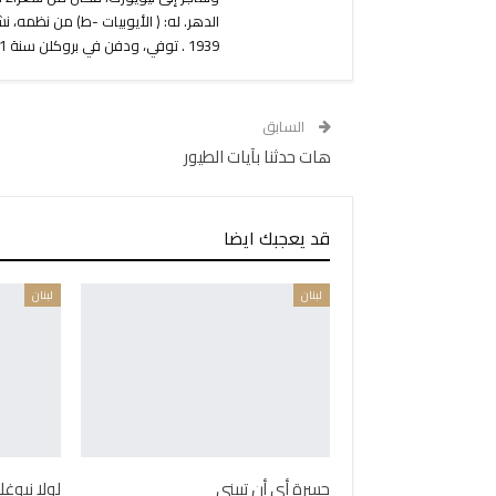
1939 . توفي، ودفن في بروكلن سنة 1941م.
السابق
هات حدثنا بآيات الطيور
قد يعجبك ايضا
لبنان
لبنان
حسرة أي أن تبيني
لولا نبوغ