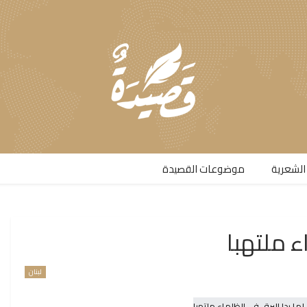
الشعرية​
موضوعات القصيدة​
ء ملتهبا
لبنان