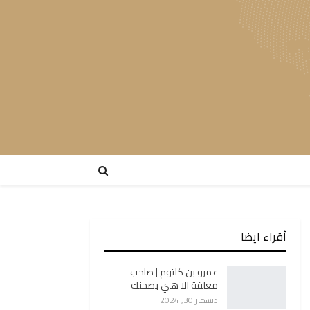
أقراء ايضا
عمرو بن كلثوم | صاحب
معلقة الا هبي بصحنك
ديسمبر 30, 2024