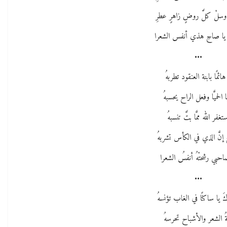
وسلْ كلَّ روضٍ زاهرٍ عطرِ
 يا صاحِ هذي أنفس الشعرا
•••
هائمًا بابنة العنقود تطربهُ
ا الحميَّا وفعل الراح يحسبهُ
تغفر الله ممَّا بتَّ تنسبهُ
 إنَّ الذي في الكأس تشربهُ
احبي رشحتْهُ أنفسُ الشعرا
•••
َ يا ساكنًا في الغاب تؤنسهُ
ةُ الشعر والأشباح تحرسهُ