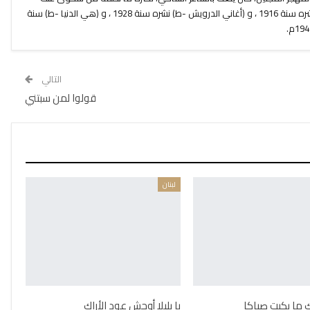
الدهر. له: ( الأيوبيات -ط) من نظمه، نشره سنة 1916 ، و (أغاني الدرويش -ط) نشره سنة 1928 ، و (هي الدنيا -ط) سنة
التالي
قولوا لمن سبتني
لبنان
ك ما بكيت صباكا
يا بليلا أوحش عود الأراك