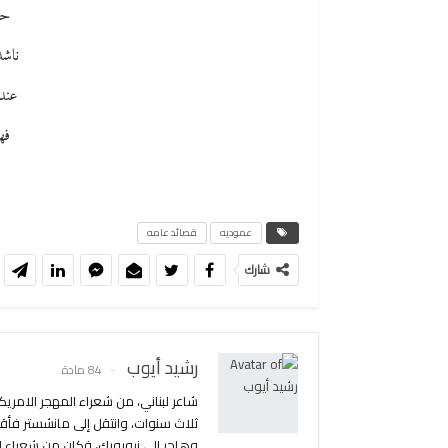
حيث
ناشد
عند 
فهي
عموديه
قصائد عامه
شارك
رشيد أيوب
84 مادة
ثلاث سنوات، وانتقل إلى مانشستر فأقا
وهاجر إلى نيويورك، فكان من شعراء ا