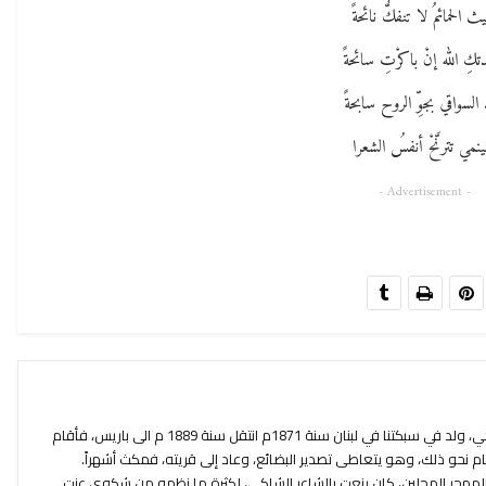
 الحمائمُ لا تنفكُّ نائحةً
تكِ الله إنْ باكرْتِ سائحةً
السواقي بجوِّ الروح سابحةً
نمي تترنَّحْ أنفسُ الشعرا
- Advertisement -
شاعر لبناني، من شعراء المهجر الامريكي، ولد في سبكتنا في لبنان سنة 1871م انتقل سنة 1889 م الى باريس، فأقام
م نحو ذلك، وهو يتعاطى تصدير البضائع، وعاد إلى قريته، فمكث أشهراً.
لمهجر المجلين، كان ينعت بالشاعر الشاكي، لكثرة ما نظمه من شكوى عنت