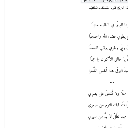
دا البرق في الظلماء ملتهبا
ا بدا البرقُ في الظلماء ملتهبَا
 يطوي فضاء الله واحتجبَا
ُ ربِّي وطرفي يرقب السحبَا
اهُ يا خالق الأكوان وا عجبَا
هُ البرقَ هذا أنفسُ الشُّعرَا
•••
ُ مهلًا ولا تُشفقْ على بصرِي
عوَّدتُ فيك النوم من صغري
 مهما تطُلْ لا بدَّ من سهري