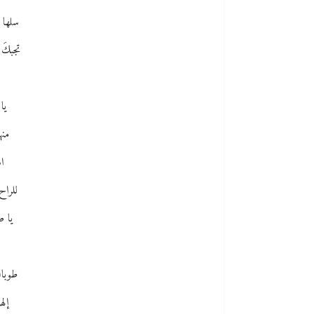
سلها 
تجبكَ
يا 
منه
اس
للراح
يا ص
طوباك
إله