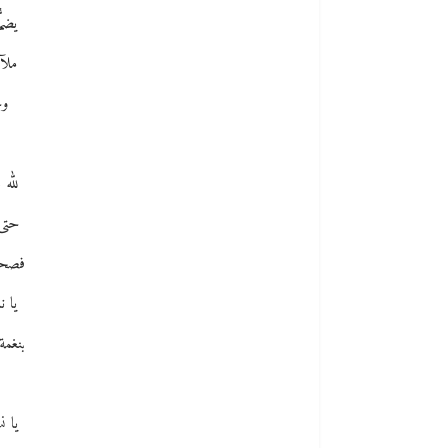
يضمّ
ملآن
وح
لله 
حتى 
فصحتُ
يا ن
بنغمة
يا ن