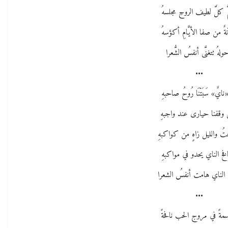
ُ كلَّ لطيف الروحِ مجلسهُ
ةٌ من صفا الأيَّامِ أكؤسهُ
ولهُ تتغنَّى أنفسُ الشُّعرا
•••
«نايٌ» سَبَتْنَا رُوحُ صاحبهِ
وقفنا حيارى عند واجبهِ
 والليل زاهٍ من كواكبهِ
افخ الناي يحدو في مواكبهِ
 الناي هامت أنفسُ الشعرا
•••
سمةً في مروج الحب نافحةً