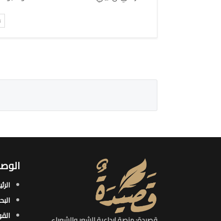
ت
الوصو
الرئ
البح
القو
قصيدة: منصة إبداعية للشعر والشعراء