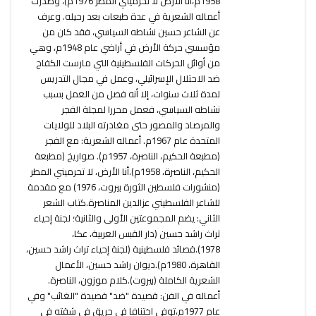
1958م،أنا الأرض لا تحرميني المطر 1976م)، وصدرت
أعماله الشعرية في عدة طبعات بعد رحيله. وعرف
عن الشاعر حسين نشاطه السياسي، فقد كان من
مؤسسي حركة الأرض في أراضي عام 1948م، وهي
من أوائل الحركات الفلسطينية التي مارست الكفاح
ضد الاحتلال الإسرائيلي، وعمل في مجال التدريس
لمدة ثلاث سنوات، إلا أنه فصل من العمل بسبب
نشاطه السياسي، فعمل محررا لمجلة الفجر
والمرصاد والمصور حتى مغادرته البلاد للولايات
المتحدة عام 1967م. أعماله الشعرية: مع الفجر
(مطبعة الحكيم، الناصرة، 1957م). صواريخ (مطبعة
الحكيم، الناصرة، 1958م).أنا الأرض، لا تحرميني المطر
(منشورات فلسطين الثورة بيروت، 1976) مع مقدمة
للشاعر الفلسطيني عزالدين المناصرة.كتاب الشعر
الثاني: يضم المجموعتين الأولى والثانية؛ لجنة إحياء
تراث راشد حسين (دار القبس العربية، عكا،
1978).قصائد فلسطينية (لجنة إحياء تراث راشد حسين،
القاهرة، 1980م).ديوان راشد حسين، الأعمال
الشعرية الكاملة (بيروت).كلام موزون، الناصرة.
أعماله في الفن: قصيدة "ضد" قصيدة "الغائب" وفي
عام 1977م،توفي اختنافا في حريق في شقته في