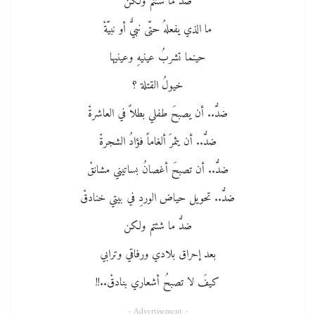
ضدُّ ما شئتم ولكن
ما الذي يفعلهُ حتّى نبيٌّ أو نبيّةْ
حينما تشربُ عينيهِ وعينيها
خيولُ القتلة ؟
ضدُّ.. أن يصبحَ طفلي بطلاً في العاشرةْ
ضدُّ.. أن يثمرَ ألغاماً فؤادُ الشجرةْ
ضدُّ.. أن تصبحَ أغصانُ بساتيني مشانقْ
ضدُّ.. تحويل حياض الوردِ في بيتي خنادقْ
ضدُّ ما شئتم ولكن
بعد إحراق بلادي ورفاقي وترابي
كيفَ لا تصبحُ أشعاري بنادقْ..!!
- Advertisement -