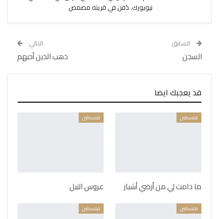
نيويورك. دُفن في قريته مصمص
السابق
التالي
السجن
ذهب الذين أحبهم
قد يعجبك ايضا
فلسطين
فلسطين
ما دامت لي من أرضي أشبار
عروس النيل
فلسطين
فلسطين