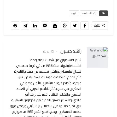
قصائد عامه
نثريه
شارك
راشد حسين
12 مادة
شاعر فلسطيني من شعراء المقاومة
الفلسطينية.ولد سنة 1936م ، في قرية مصمص
شمال فلسطين،وتلقى تعليمه في حيفا والناصرة
وأم الفحم، وانطلقت موهبته الشعرية في سن
مبكرة، وأصدر ديوانه الشعري الأول وهو في
العشرين من عمره. تأثر بالشاعر العربي أبو العلاء
المعري والشاعر اللبناني الأمريكي إيليا أبو
ماضي،وللشاعر حسين العديد من الدواوين الشعرية
التي تمرد خلالها على الاحتلال الإسرائيلي ورفض فيها
حكمه العسكري، ومنها (مع الفجر 1957م، صواريخ