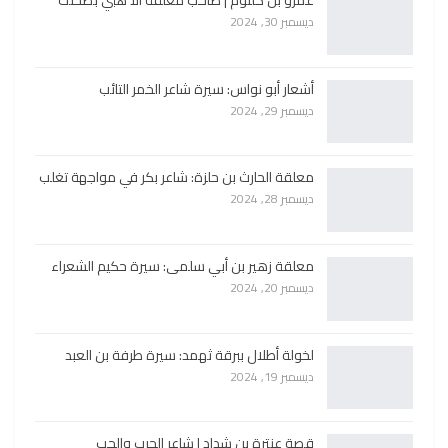
عمرو بن كلثوم | صاحب معلقة الا هبي بصحنك
ديسمبر 30, 2024
أشعار أبو نواس: سيرة شاعر الخمر التائب
ديسمبر 29, 2024
معلقة الحارث بن حلزة: شاعر بكر في مواجهة تغلب
ديسمبر 28, 2024
معلقة زهير بن أبي سلمى: سيرة حكيم الشعراء
ديسمبر 20, 2024
لخولة أطلال ببرقة ثهمد: سيرة طرفة بن العبد
ديسمبر 19, 2024
قصة عنترة بن شداد | شاعر الحرب والحب