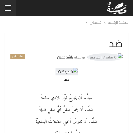
الصفحة الرئيسية
فلسطين
ضد
فلسطين
بواسطة
راشد حسين
ضد
ضدُّ.. أن يجرحَ ثوّارُ بلادي سنبلةْ
ضدُّ.. أن يحملَ طفلٌ أيُّ طفلٍ قنبلةْ
ضدُّ.. أن تدرسَ أختي عضلاتُ البندقيّةْ