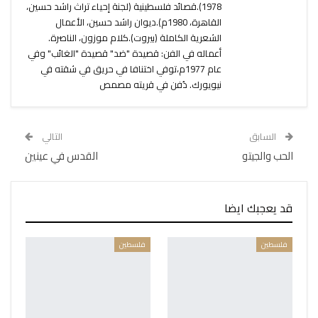
1978).قصائد فلسطينية (لجنة إحياء تراث راشد حسين،
القاهرة، 1980م).ديوان راشد حسين، الأعمال
الشعرية الكاملة (بيروت).كلام موزون، الناصرة.
أعماله في الفن: قصيدة "ضد" قصيدة "الغائب" وفي
عام 1977م،توفي اختنافا في حريق في شقته في
نيويورك. دُفن في قريته مصمص
السابق
التالي
الحب والجيتو
القدس في عينين
قد يعجبك ايضا
فلسطين
فلسطين