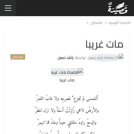
الصفحة الرئيسية
فلسطين
مات غريبا
فلسطين
بواسطة
راشد حسين
مات غريبا
ألشمس لم تجزع ْ لمصرعِه ولا غابَ القمرْ
والأرضُ لاهي زُلزِلَتْ أسفاً ولا نزل المطرْ
والدمعُ راودَ مثقلتيٍ حيناً وعادَ فما انهمرْ