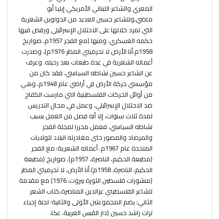
المعري والشاعر اللبناني الأمريكي إيليا أبو
ماضي،وللشاعر حسين العديد من الدواوين الشعرية
التي تمرد خلالها على الاحتلال الإسرائيلي ورفض فيها
حكمه العسكري، ومنها (مع الفجر 1957م، صواريخ
1958م،أنا الأرض لا تحرميني المطر 1976م)، وصدرت
أعماله الشعرية في عدة طبعات بعد رحيله. وعرف
عن الشاعر حسين نشاطه السياسي، فقد كان من
مؤسسي حركة الأرض في أراضي عام 1948م، وهي
من أوائل الحركات الفلسطينية التي مارست الكفاح
ضد الاحتلال الإسرائيلي، وعمل في مجال التدريس
لمدة ثلاث سنوات، إلا أنه فصل من العمل بسبب
نشاطه السياسي، فعمل محررا لمجلة الفجر
والمرصاد والمصور حتى مغادرته البلاد للولايات
المتحدة عام 1967م. أعماله الشعرية: مع الفجر
(مطبعة الحكيم، الناصرة، 1957م). صواريخ (مطبعة
الحكيم، الناصرة، 1958م).أنا الأرض، لا تحرميني المطر
(منشورات فلسطين الثورة بيروت، 1976) مع مقدمة
للشاعر الفلسطيني عزالدين المناصرة.كتاب الشعر
الثاني: يضم المجموعتين الأولى والثانية؛ لجنة إحياء
تراث راشد حسين (دار القبس العربية، عكا،