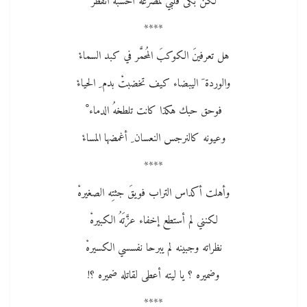
لكن بكى قلبي لمصرعه أحسبُه انفطرْ
****
هل تعرفينَ الكوكبَ المُحمَّر في كبد السماءْ
والوردة َ اليبضاء كيف تخضبتْ بدم ِ الحياءْ
فوحق حبك هكذا كانت تلطخهُ الدماء ْ
وعيونه كالنرجس النعسان ِ أغمضها المساءْ
****
وأهلت أكداس التراب فويقَ جثتِه الصغيرهْ
لكنني لم أستطع إخفاء عزَّتَهُ الكبيرهْ
نظراته وجبينه لم يبرحا نفسسي الكسيرهْ
وضميره ؟ يا ليته أعطى لقاتله ضميره ؟!
****