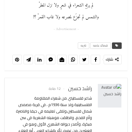
لم يرثِهِ الشعراء في شعرٍ ولا نزل المطرْ
والشمس لم تجزَع لمصرعه ولا غاب القمرْ ؟!
- Advertisement -
قصائد عامه
نثريه
شارك
راشد حسين
12 مادة
شاعر فلسطيني من شعراء المقاومة
الفلسطينية.ولد سنة 1936م ، في قرية مصمص
شمال فلسطين،وتلقى تعليمه في حيفا والناصرة
وأم الفحم، وانطلقت موهبته الشعرية في سن
مبكرة، وأصدر ديوانه الشعري الأول وهو في
العشرين من عمره. تأثر بالشاعر العربي أبو العلاء