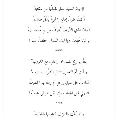
الدودة العمياء صار طعامُها من مقلتَيهْ
أكلتْ طريَّ إهابِه والجوعُ يَقتُلُ طفلتيهْ
ديدان هذي الأرض أشرفُ من يدٍ مُدّت اليهْ
يا ليتها قُطِعَت ويا ليت السما . عطفتْ عليه !
****
بالله يا ريح المساء اذا رحلتِ مع الغروب ْ
ورأيت أمّ التعس ِ تنتظر المشرَّد ان يثوب ْ
تساءلتْ هل سوق يرجع أم رمته يد الخطوبْ
فتمهلي قبل الجواب وإن يكن هو لن يؤوبْ !
****
واذا ألحّت بالسؤال ِ لتخبريها بالحقيقهْ