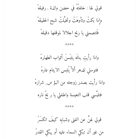
قولي لها : خلفتُهُ في حضن والدة , رفيقهْ
وإذا بكتْ وتأوهَتْ وتخيَّلتْ شبح الحقيقهْ
فَلتصمتي يا ريح اجلالا لموقفها دقيقهْ
****
واذا رأيتِ بناتَه يلبَسنَ أثواب الطهارهْ
فتوسلي للدهر ألاّ يُلبس الايتام عارهْ
واذا رأيت بصدر زوجته من البؤ س ِ شرارهْ
فتلمَّسي قلب التعيسة واطفئي يا ر يحُ ناره
****
قولي لهنَّ عن الفتى وشبابِه كيفَ انكسَرْ
من غير أن تبكي السماء عليه أو يبكي القدرْ