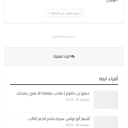
تحميل المزيد من القصائد
- Advertisement -
اترك تعليقا
أقراء ايضا
عمرو بن كلثوم | صاحب معلقة الا هبي بصحنك
ديسمبر 30, 2024
أشعار أبو نواس: سيرة شاعر الخمر التائب
ديسمبر 29, 2024