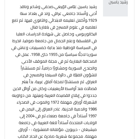
رشید یاسین عبّاس الرّبيعي،صحفي وشاعر وناقد
أدبي وأستاذ جامعي عراقي. ولد في بغداد سنة
1929،وأكمل تعليمه الابتدائي والثانوي فيها. ثم تابع
تعلميه في علوم المسرح في بلغاريا فنال
البكالوريوس، وحاصل على شهادة الدراسات العليا
في الفلسفة وعلم الجمال من جامعة صوفيا. انخرط
في السياسة الوطنية منذ بداية خمسينيات وعاش في
سوريا لاجئًا سياسيًا من 1955 حتى 1958. عمل في
الصحافة البغارية ثم في مجلة الموقف الأدبي
والجندي السورية ومشاورًا درامياً، ثم مستشاراً
للشؤون الفنيّة في دائرة السينما والمسرح في
العراق. ثم مستشارًا لمجلة آفاق عربية. بدأ بنشر
قصائده منذ أواسط الأربعينيات وكان من أوائل الذين
جددوا في إيقاع القصيدة العربية وبنيتها. من دواوينه
الشعريّة أوراق مهملة 1972 والموت في الصحراء
1986 والدمية الحزينة. غادر العراق إلى اليمن في
1997 أستاذاً في جامعة صنعاء ثم في 2004 إلى
الولايات المتحدة أستاذاً للغة العربية في جامعة
ميشيغان - ديربورن. مؤلفاته المنشورة : - أوراق
مهملة. مجموعة شعرية صادرة عن اتحاد الكتاب