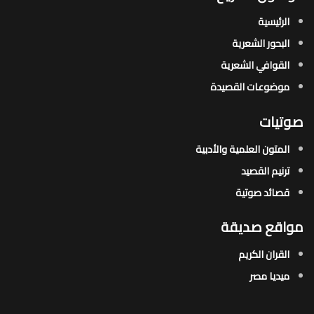
الرئيسية
البحور الشعرية​
القوافي الشعرية​
موضوعات القصيدة​
صوتيات
المتون العلمية والأدبية
ترنيم القصيد
قصائد صوتية
مواقع صديقة
القران الكريم
ميديا مصر