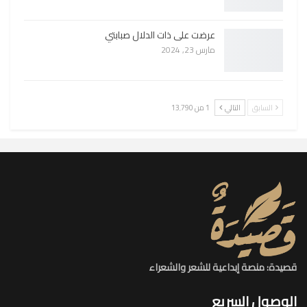
عرضت على ذات الدلال صبابتي
مارس 23, 2024
السابق
التالي
1 من 13٬790
قصيدة: منصة إبداعية للشعر والشعراء
الوصول السريع