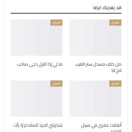
قد يعجبك ايضا
العراق
العراق
من خلف مسدل ستر الغيب
ما لي إذا الليل دجى صاحب
لاح لنا
العراق
العراق
أنفقت عمري في سبيل
شكرتني الجرد الصلادم إذ رأت
الهوى