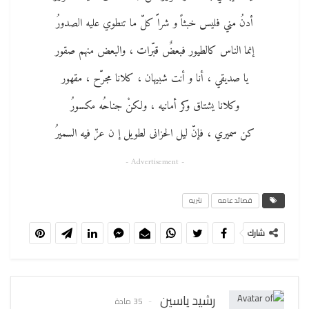
أدنُ مني فليس خبثاً و شراًً كلّ ما تنطوي عليه الصدورُ
إنما الناس كالطيور فبعضٌ قبّرات ، والبعض منهم صقور
يا صديقي ، أنا و أنت شبيهان ، كلانا مجرّح ، مقهور
وكلانا يشتاق وكر أمانيه ، ولكنْ جناحُه مكسورُ
كن سميري ، فإنّ ليل الحزانى لطويل إ ن عزّ فيه السميرُ
- Advertisement -
قصائد عامه
نثريه
شارك
رشيد ياسين
35 مادة