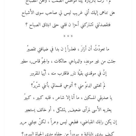
لمَ آ ثرتَ بالزيارة بيتاً موحش الصمت ، واهن المصباح
هل تناهى إليك أني غريب ليس لي صاحب سوى الأشباح
فتقصدتني تشاركني أحزا ن قلبي حتى انبثاق الصباح ؟
* * *
ما تعودّتُ أن أزارَ ، فعذراً إ ن بدا في ضيافتي تقصيرُُ
جئت من غير موعدِ، والدياجي حالكات ، والجوّ قاس ٍ، مطير
إنّ في موقدي بقيّة نار ٍ فاقترب منه ، أيّّها المقرور
لمَ تخشى الدنوّ مني ؟ أتوحي قسماتي بأنني شرّيرُ؟
يا صديقي المسكين ، ما أنا إلا شاعر ، قلبه كبير ، كبيرُ
يعتريه الأسى لمرآى ضعيف ٍ يتشكى ، أو خائف يستجير
إن يكن رابك انقباضي، فطبعي ليس وعراً ، لكنّ عيشي مرير
كيف يبدي بشاشة و سروراً من جفاه مدى الحياة السرور؟