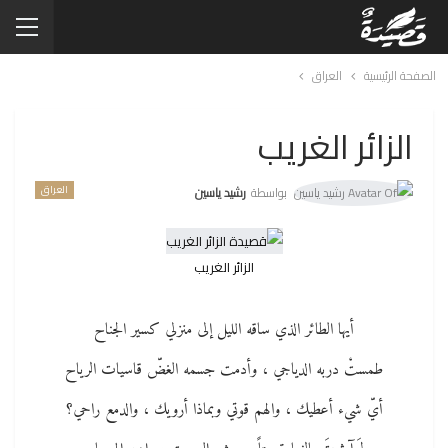
الصفحة الرئيسية
العراق
الزائر الغريب
العراق
بواسطة
رشيد ياسين
الزائر الغريب
أيها الطائر الذي ساقه الليل إلى منزلي كسير الجناح
طمستْ دربه الدياجي ، وأدمت جسمه الغضّ قاسيات الرياح
أيّ شيء أعطيك ، والهم قوتي وبماذا أرويك ، والدمع راحي؟