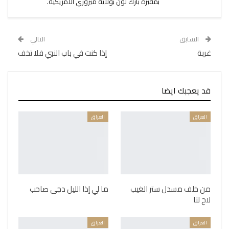
بمقبرة بارك لون بولاية ميزوري الأمريكية.
السابق
التالي
غربة
إذا كنت في باب النبي فلا تخف
قد يعجبك ايضا
العراق
العراق
من خلف مسدل ستر الغيب
ما لي إذا الليل دجى صاحب
لاح لنا
العراق
العراق