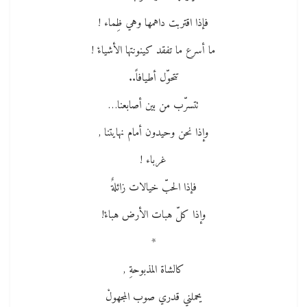
فإذا اقتربت داهمها وهي ظِماء !
ما أسرع ما تفقد كينونتها الأشياءْ !
تتحوّل أطيافاً..
تتسرّب من بين أصابعنا…
وإذا نحن وحيدون أمام نهايتنا ,
غرباء !
فإذا الحبّ خيالات زائلةٌ
وإذا كلّ هبات الأرض هباءْ!
*
كالشاة المذبوحةِ ,
يحملني قدري صوب المجهولْ