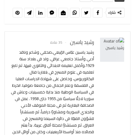
شارك
رشيد ياسين
35 مادة
رشید یاسین عبّاس الرّبيعي،صحفي وشاعر وناقد
أدبي وأستاذ جامعي عراقي. ولد في بغداد سنة
1929،وأكمل تعليمه الابتدائي والثانوي فيها. ثم تابع
تعلميه في علوم المسرح في بلغاريا فنال
البكالوريوس، وحاصل على شهادة الدراسات العليا
في الفلسفة وعلم الجمال من جامعة صوفيا. انخرط
في السياسة الوطنية منذ بداية خمسينيات وعاش في
سوريا لاجئًا سياسيًا من 1955 حتى 1958. عمل في
الصحافة البغارية ثم في مجلة الموقف الأدبي
والجندي السورية ومشاورًا درامياً، ثم مستشاراً
للشؤون الفنيّة في دائرة السينما والمسرح في
العراق. ثم مستشارًا لمجلة آفاق عربية. بدأ بنشر
قصائده منذ أواسط الأربعينيات وكان من أوائل الذين