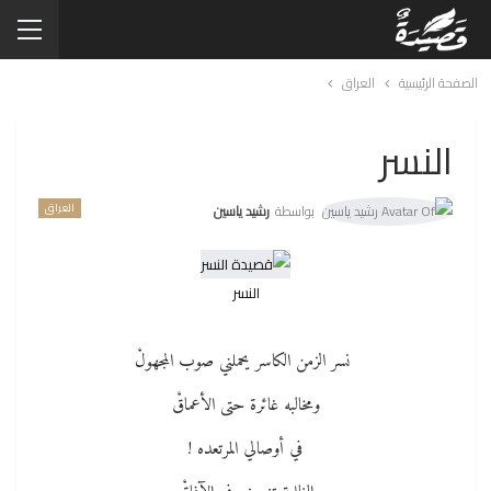
الصفحة الرئيسية
العراق
النسر
العراق
بواسطة
رشيد ياسين
النسر
نسر الزمن الكاسر يحملني صوب المجهولْ
ومخالبه غائرة حتى الأعماقْ
في أوصالي المرتعده !