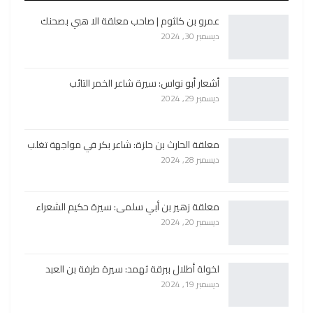
عمرو بن كلثوم | صاحب معلقة الا هبي بصحنك
ديسمبر 30, 2024
أشعار أبو نواس: سيرة شاعر الخمر التائب
ديسمبر 29, 2024
معلقة الحارث بن حلزة: شاعر بكر في مواجهة تغلب
ديسمبر 28, 2024
معلقة زهير بن أبي سلمى: سيرة حكيم الشعراء
ديسمبر 20, 2024
لخولة أطلال ببرقة ثهمد: سيرة طرفة بن العبد
ديسمبر 19, 2024