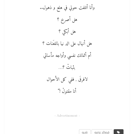
وأنا أتلفت حولي في هلع و ذهول..
هل أصرخ ؟
هل أبكي ؟
هل أنهال على الد نيا باللعَنات ؟
أم أتمالك نفسي وأواجه مأساتي
بثباتْ ؟…
لافرقَ , ففي كل الأحوال
أنا مقتولْ ! ّ
- Advertisement -
قصائد عامه
نثريه