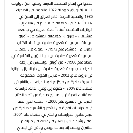
جددوا في إيقاع القصيدة العربية وبنيتها. من دواوينه
الشعريّة أوراق مهملة 1972 والموت في الصحراء
1986 والدمية الحزينة. غادر العراق إلى اليمن في
1997 أستاذاً في جامعة صنعاء ثم في 2004 إلى
الولايات المتحدة أستاذاً للغة العربية في جامعة
ميشيغان - ديربورن. مؤلفاته المنشورة : - أوراق
مهملة. مجموعة شعرية صادرة عن اتحاد الكتاب
العرب في دمشق عام 1972. - الموت في الصحراء.
مجموعة شعرية صادرة عن دار الشؤون الثقافية في
بغداد عام 1986. - من أوراق يوليسس في رحلة
الضياع. مجموعة شعرية صادرة عن دار الخيال اللبنانية
في بيروت عام. 2002 - فارس الموت. مجموعة
شعرية صادرة عن مركز عيادي للدراسات والنشر في
صنعاء عام 2004. - دعوة إلى وعي الذات. دراسات
ومقالات نقدية في المسرح صادرة عن اتحاد الكتاب
العرب في دمشق عام 2000. - الثعلب الذي فقد
ذيله. دراسات نقدية في الشعر و الشعراء صادرة عن
مركز عبادي للدرارسات والنشر في صنعاء عام 2004.
توفي رشيد عباس ياسين في 2012 في منزله في
سانتران ويست إند بسانت لويس ودفن في ليماي