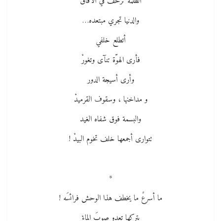
الظلمة تزحف في الآفاقْ
والدنيا تجري مبتعده…
أتطلع خلفي
فأرى الهوّة تنآى وتغورْ
وأرى أسيجة الدور
و مداخنها ، وسقوف القرميدْ
والبسمة فوق شفاه الغيد
تتوارى أجمعها خلف تخوم البيدْ !
*
ما أسرعََ ما يخطف هذا الوحش فرائسَه !
يتركها تعدو صوبَ الماءْ