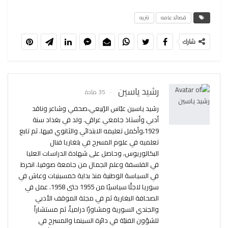
قصائد عامه
نثريه
شارك
رشيد ياسين
35 مادة
رشید یاسین عبّاس الرّبيعي،صحفي وشاعر وناقد
أدبي وأستاذ جامعي عراقي. ولد في بغداد سنة
1929،وأكمل تعليمه الابتدائي والثانوي فيها. ثم تابع
تعلميه في علوم المسرح في بلغاريا فنال
البكالوريوس، وحاصل على شهادة الدراسات العليا
في الفلسفة وعلم الجمال من جامعة صوفيا. انخرط
في السياسة الوطنية منذ بداية خمسينيات وعاش في
سوريا لاجئًا سياسيًا من 1955 حتى 1958. عمل في
الصحافة البغارية ثم في مجلة الموقف الأدبي
والجندي السورية ومشاورًا درامياً، ثم مستشاراً
للشؤون الفنيّة في دائرة السينما والمسرح في