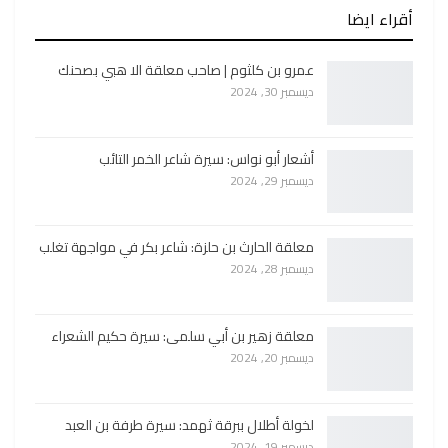
أقراء ايضا
عمرو بن كلثوم | صاحب معلقة الا هبي بصحنك
ديسمبر 30, 2024
أشعار أبو نواس: سيرة شاعر الخمر التائب
ديسمبر 29, 2024
معلقة الحارث بن حلزة: شاعر بكر في مواجهة تغلب
ديسمبر 28, 2024
معلقة زهير بن أبي سلمى: سيرة حكيم الشعراء
ديسمبر 20, 2024
لخولة أطلال ببرقة ثهمد: سيرة طرفة بن العبد
ديسمبر 19, 2024