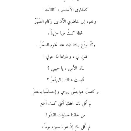
كعذارى الأساطير ، كالآلهه !
و تعود إلى خاطري الآن بين ركام الصُوَرْ
لحظة كنتُ فيها حزيناً ،
وكنّا نودّع ليلتنا تلك عند تخوم السحَرْ…
قلتِ لي ، و ذراعا ك حولي :
لماذا الأسى ، يا حبيبي ؟
أليست هناك ليال ٍِأخرْ ؟
و كتمتُ هواجسَ روحي و إحساسَها بالخطرْ
لم أقل لك لحظتها أنني كنت أسمع
من خلفنا خطوات القدَر !
لم أقل لكِ إنّ هوانا سيهزم يوماً ،