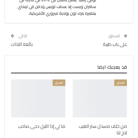
سانتران ويست إند بسانت لويس ودفن في ليماي
بمقبرة بارك لون بولاية ميزوري الأمريكية.
السابق
التالي
على باب طيبة
بائعة اللذات
قد يعجبك ايضا
العراق
العراق
من خلف مسدل ستر الغيب
ما لي إذا الليل دجى صاحب
لاح لنا