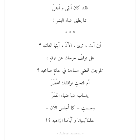
فقد كان أنقى و أجملَ
مما يطيق غباء البشر !
* * *
أين أنت ، ترى ، الآنَ ، أيتها الغائبه ؟
هل توقفَ جرحك عن نزفهِ ،
فخرجت لتمضي مساءك في حانةٍِ صاخبه ؟
أم فتحتِ نوافذك الخُضْرَ
ينساب منها ضياء القمَرْ
وجلستِ – كما أجلس الآن –
حالمة ًبهوانا و أيّامنا الذاهبه ؟ !
- Advertisement -