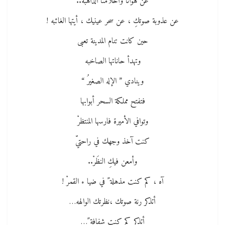
عن هوانا وأحلامنا الذاهبه..
عن عذوبة صوتكِ ، عن سحر عينيك ، أيتها الغائبه !
حين كانت تنام المدينة تعبى
وتهدأ حاناتها الصاخبه
وينادي ” الإله الصغيرُ “
فتفتح مملكة السحر أبوابها
وتوافي الأميرة فارسها المنتظرْ
كنت آخذ وجهك في راحتيّ
وأمعن فيكِ النظَرْ..
آه ، كم كنت مذهلة ً في ضيا ء القمرْ !
أتذكر رنة صوتك ،نظرتك الوالهه…
أتذكر كم كنتِ شفافة ً…