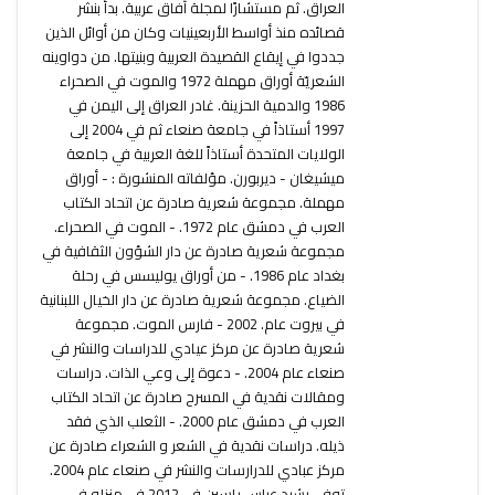
العراق. ثم مستشارًا لمجلة آفاق عربية. بدأ بنشر
قصائده منذ أواسط الأربعينيات وكان من أوائل الذين
جددوا في إيقاع القصيدة العربية وبنيتها. من دواوينه
الشعريّة أوراق مهملة 1972 والموت في الصحراء
1986 والدمية الحزينة. غادر العراق إلى اليمن في
1997 أستاذاً في جامعة صنعاء ثم في 2004 إلى
الولايات المتحدة أستاذاً للغة العربية في جامعة
ميشيغان - ديربورن. مؤلفاته المنشورة : - أوراق
مهملة. مجموعة شعرية صادرة عن اتحاد الكتاب
العرب في دمشق عام 1972. - الموت في الصحراء.
مجموعة شعرية صادرة عن دار الشؤون الثقافية في
بغداد عام 1986. - من أوراق يوليسس في رحلة
الضياع. مجموعة شعرية صادرة عن دار الخيال اللبنانية
في بيروت عام. 2002 - فارس الموت. مجموعة
شعرية صادرة عن مركز عيادي للدراسات والنشر في
صنعاء عام 2004. - دعوة إلى وعي الذات. دراسات
ومقالات نقدية في المسرح صادرة عن اتحاد الكتاب
العرب في دمشق عام 2000. - الثعلب الذي فقد
ذيله. دراسات نقدية في الشعر و الشعراء صادرة عن
مركز عبادي للدرارسات والنشر في صنعاء عام 2004.
توفي رشيد عباس ياسين في 2012 في منزله في