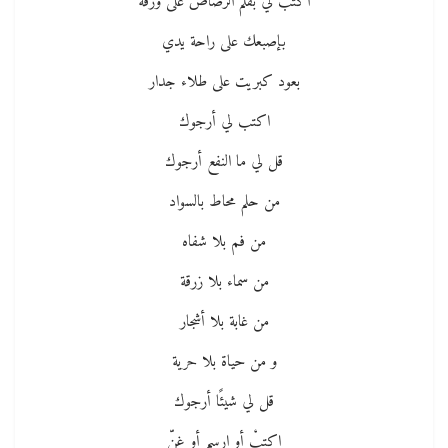
اكتب لي بقلم الرصاص على ورقة
بإصبعك على راحة يدي
بعود كبريت على طلاء جدار
اكتب لي أرجوك
قل لي ما النفع أرجوك
من حلم محاط بالسواد
من فم بلا شفاه
من سماء بلا زرقة
من غابة بلا أشجار
و من حياة بلا حرية
قل لي شيئًا أرجوك
اكتبْ أو ارسم أو غنِّ