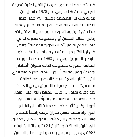
كانت تمنحه عائد مادي زهيد، ثمّ انتقل لكتابة قصيدة
النثر في عام 1977م، وفي عام 1978م انتقل من
مدينة حلب الى العاصمة دمشق التي عمل فيها
بمكتب الدراسات الفلسطينية، وقد استمر في عمله
هذا حتى تاريخ وفاته. بعد خروجه من المعتقل نشر
رياض الصالح الحسين أول مجموعة شعرية له في
عام 1979م بعنوان “خراب الدورة الدموية”، والتي
كان لها الكثير من المؤيدين في نفس الوقت الذي
عارضها الكثيرون، وفي عام 1980م نشرت له وزارة
الثقافة السورية مجموعته الثانية بعنوان “أساطير
يومية”، وقبل وفاته بأشهر بسيطة أصدر ديوانه الذي
لاقى انتشار واسع “بسيط كالماء، واضح كطلقة
مسدس”، بينما نشر ديوانه الاخير “وعل في الغابة”
بعد وفاته بعام. الى جانب الامراض التي عانى منها،
جاءت الصدمة العاطفية من المرأة العراقية التي
أحبها، ليكون تأثير هذه الصدمة قاتلاً على الشاعر
الذي ترك نفسه حبيس جدران غرفته رافضاً للطعام
والشراب، وقد نقل الى مشفى المواساة الى دمشق
التي فارق الحياة فيها بتاريخ 21 تشرين الثاني/ نوفمبر
1982م، وعلى الرغم من وفاة رياض الصالح الحسين