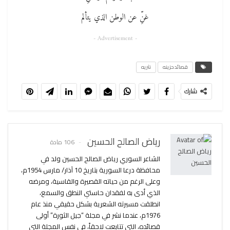
غنِّ عن الوطن الذي يتألم
- Advertisement -
قصائد حزينه
نثريه
شارك
رياض الصالح الحسين
106 مادة
الشاعر السوري رياض الصالح الحسين ولد في
محافظة درعا السورية بتاريخ 10 آذار/ مارس 1954م،
وعلى الرغم من حياته القصيرة والقاسية، ومرضه
الذي أدى به لفقدان حاستي النطق والسمع،
انطلقت مسيرته الشعرية بشكل حقيقي منذ عام
1976م، عندما نشر في مجلة “جيل الثورة” أولى
قصائده، التي تتابعت لاحقاً، في نفس المجلة التي