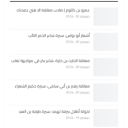
عمرو بن كلثوم | صاحب معلقة الا هبي بصحنك
ديسمبر 30, 2024
أشعار أبو نواس: سيرة شاعر الخمر التائب
ديسمبر 29, 2024
معلقة الحارث بن حلزة: شاعر بكر في مواجهة تغلب
ديسمبر 28, 2024
معلقة زهير بن أبي سلمى: سيرة حكيم الشعراء
ديسمبر 20, 2024
لخولة أطلال ببرقة ثهمد: سيرة طرفة بن العبد
ديسمبر 19, 2024