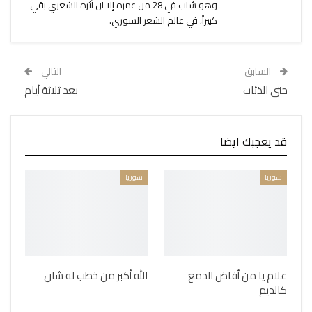
وهو شاب في 28 من عمره إلا ان أثره الشعري بقي
كبيراً، في عالم الشعر السوري.
السابق
التالي
حتى الذئاب
بعد ثلاثة أيام
قد يعجبك ايضا
سوريا
سوريا
علام يا من أفاض الدمع
الله أكبر من خطب له شان
كالديم