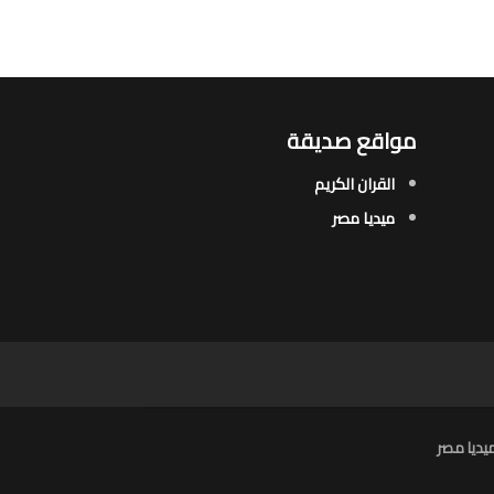
مواقع صديقة
القران الكريم
ميديا مصر
يديا مصر