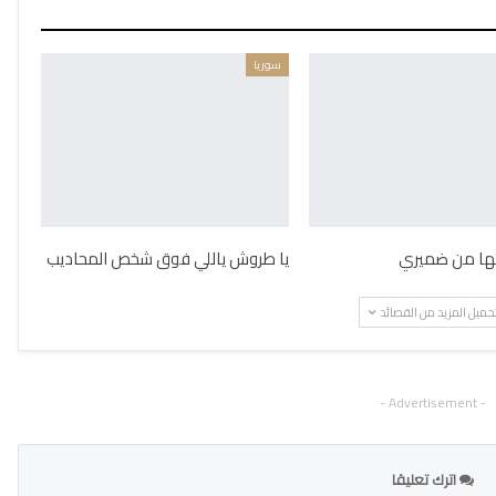
سوريا
يتها من ضميري
يا طروش ياللي فوق شخص المحاديب
حميل المزيد من القصائد
- Advertisement -
اترك تعليقا