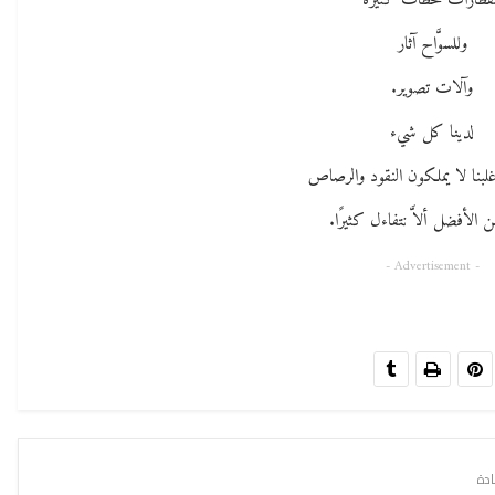
قطارات محطَّات كثيرة
وللسوَّاح آثار
وآلات تصوير.
لدينا كل شيء
بنا لا يملكون النقود والرصاص
 الأفضل ألاَّ نتفاءل كثيرًا.
- Advertisement -