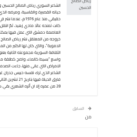
حياته القصيرة والقاسية، ومرضه الذ
حقيقي منذ عام 1976
العاصمة دمشق التي عمل فيها بمكتب 
الثقافة السورية مجموعته الثانية بعنو
واسع “بسيط كالماء، واضح كطلقة مسدس”
الامراض التي عانى منها، جاءت الصدمة 
الشاعر الذي ترك نفسه حبيس جدران غ
28 من عمره إلا ان أثره الشعري بقي كبيراً، في عالم الشعر السوري.
السابق
من