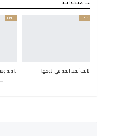
قد يعجبك ايضا
سوريا
سوريا
الألف ألفت القوافي الوفها
يا ونة ون
ت