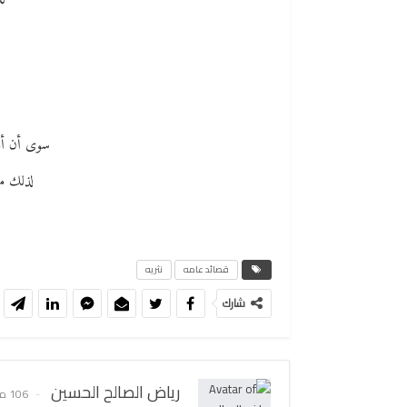
لل
سوى أن أغل
لذلك من
قصائد عامه
نثريه
شارك
رياض الصالح الحسين
106 مادة