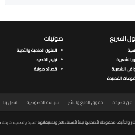
ل السريع
صوتيات
يسية
المتون العلمية والأدبية
ور الشعرية​
ترنيم القصيد
افي الشعرية​
قصائد صوتية
وعات القصيدة​
عن قصيدة
حقوق الطبع والنشر
سياسة الخصوصية
اتصل بنا
ر والتأليف محفوظه لأصحابها تبعاَ لأسماءهم وتصنيفاتهم
تنفيذ وتصميم شركة
م