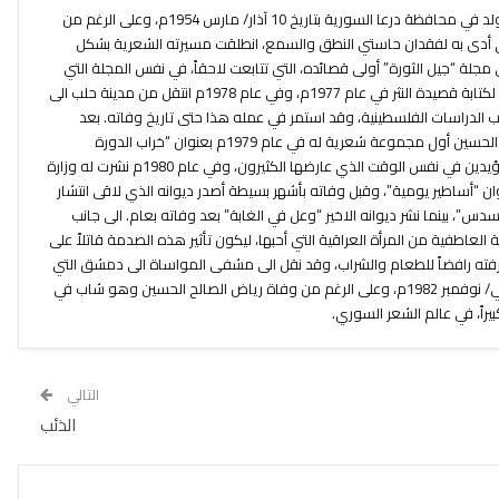
الشاعر السوري رياض الصالح الحسين ولد في محافظة درعا السورية بتاريخ 10 آذار/ مارس 1954م، وعلى الرغم من
ي أدى به لفقدان حاستي النطق والسمع، انطلقت مسيرته الشعرية بشكل
م، عندما نشر في مجلة “جيل الثورة” أولى قصائده، التي تتابعت لاحقاً، في نفس المجلة التي
كانت تمنحه عائد مادي زهيد، ثمّ انتقل لكتابة قصيدة النثر في عام 1977م، وفي عام 1978م انتقل من مدينة حلب الى
الدراسات الفلسطينية، وقد استمر في عمله هذا حتى تاريخ وفاته. بعد
خروجه من المعتقل نشر رياض الصالح الحسين أول مجموعة شعرية له في عام 1979م بعنوان “خراب الدورة
الدموية”، والتي كان لها الكثير من المؤيدين في نفس الوقت الذي عارضها الكثيرون، وفي عام 1980م نشرت له وزارة
ان “أساطير يومية”، وقبل وفاته بأشهر بسيطة أصدر ديوانه الذي لاقى انتشار
، بينما نشر ديوانه الاخير “وعل في الغابة” بعد وفاته بعام. الى جانب
العاطفية من المرأة العراقية التي أحبها، ليكون تأثير هذه الصدمة قاتلاً على
رفته رافضاً للطعام والشراب، وقد نقل الى مشفى المواساة الى دمشق التي
فارق الحياة فيها بتاريخ 21 تشرين الثاني/ نوفمبر 1982م، وعلى الرغم من وفاة رياض الصالح الحسين وهو شاب في
التالي
الذئب