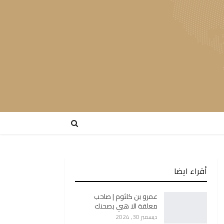
أقراء ايضا
عمرو بن كلثوم | صاحب
معلقة الا هبي بصحنك
ديسمبر 30, 2024