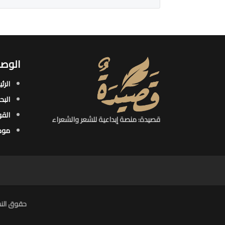
الوصو
الرئ
البح
القو
قصيدة: منصة إبداعية للشعر والشعراء
موض
حقوق النش