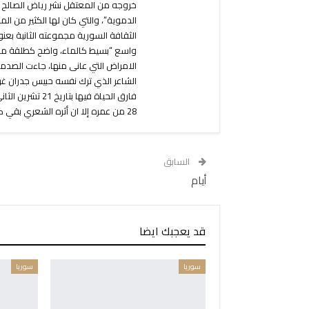
الثقافة السورية مجموعته الثانية بعنو
واسع “بسيط كالماء، واضح كطلقة مسدس”
الامراض التي عانى منها، جاءت الصدمة 
الشاعر الذي ترك نفسه حبيس جدران غ
28 من عمره إلا ان أثره الشعري بقي كبيراً، في عالم الشعر السوري.
السابق
أيام
قد يعجبك ايضا
سوريا
سوريا