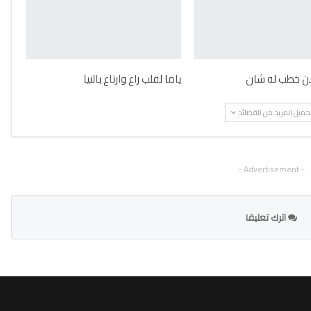
 من خطب له شان
ياما لقلب راع وارتاع بالنيا
حميل المزيد من القصائد
- Advertisement -
اترك تعليقا