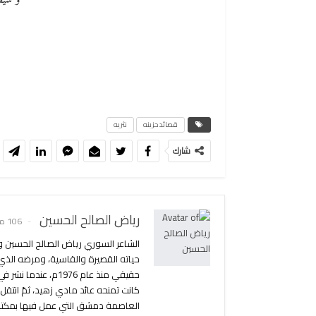
و سيظ
قصائد حزينه
نثريه
شارك
رياض الصالح الحسين
106 مادة
حياته القصيرة والقاسية، ومرضه الذ
حقيقي منذ عام 1976
العاصمة دمشق التي عمل فيها بمكتب 