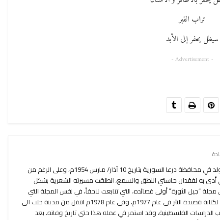
ل يحفر بالأظافر و الأسنان
تراب القبر
سيظل يحفر إلى الأبد
- Advertisement -
الشاعر السوري رياض الصالح الحسين ولد في محافظة درعا السورية بتاريخ 10 آذار/ مارس 1954م، وعلى الرغم من
ي أدى به لفقدان حاستي النطق والسمع، انطلقت مسيرته الشعرية بشكل
م، عندما نشر في مجلة “جيل الثورة” أولى قصائده، التي تتابعت لاحقاً، في نفس المجلة التي
كانت تمنحه عائد مادي زهيد، ثمّ انتقل لكتابة قصيدة النثر في عام 1977م، وفي عام 1978م انتقل من مدينة حلب الى
الدراسات الفلسطينية، وقد استمر في عمله هذا حتى تاريخ وفاته. بعد