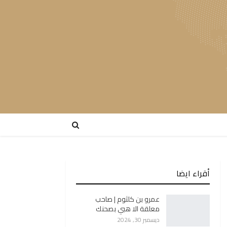
أقراء ايضا
عمرو بن كلثوم | صاحب
معلقة الا هبي بصحنك
ديسمبر 30, 2024