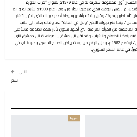
خروجه من المعتقل نشر رياض الصالح الحسين أول مجموعة شعرية له في عام 1979م بعنوان “خراب الدورة
الدموية”، والتي كان لها الكثير من المؤيدين في نفس الوقت الذي عارضها الكثيرون، وفي عام 1980م نشرت له وزارة
ان “أساطير يومية”، وقبل وفاته بأشهر بسيطة أصدر ديوانه الذي لاقى انتشار
، بينما نشر ديوانه الاخير “وعل في الغابة” بعد وفاته بعام. الى جانب
العاطفية من المرأة العراقية التي أحبها، ليكون تأثير هذه الصدمة قاتلاً على
رفته رافضاً للطعام والشراب، وقد نقل الى مشفى المواساة الى دمشق التي
فارق الحياة فيها بتاريخ 21 تشرين الثاني/ نوفمبر 1982م، وعلى الرغم من وفاة رياض الصالح الحسين وهو شاب في
التالي
سم
سوريا