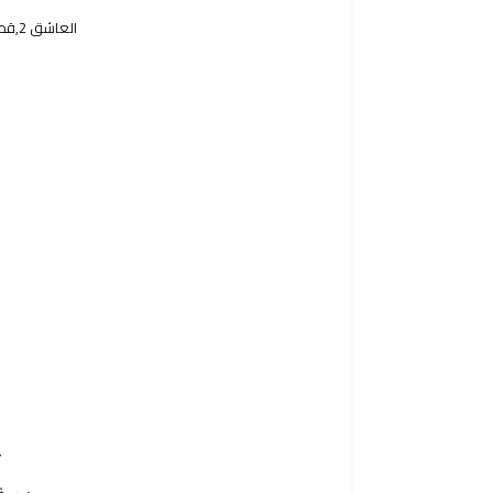
العاشق 2,قصائد حزينه,شعر حزين,شعر عن الحزن