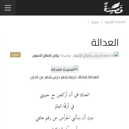
الصفحة الرئيسية
سوريا
العدالة
سوريا
بواسطة
رياض الصالح الحسين
العدالة,قصائد حزينه,شعر حزين,شعر عن الحزن
العدالة هي أن أركض مع حبيبتي
في أزقّة العالم
دون أن يسألني الحرّاس عن رقم هاتفي