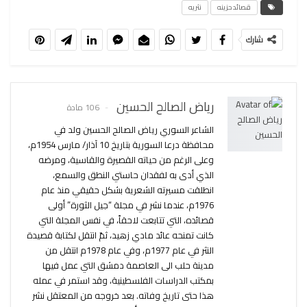
قصائد حزينه
نثريه
شارك
رياض الصالح الحسين
106 مادة
الشاعر السوري رياض الصالح الحسين ولد في
محافظة درعا السورية بتاريخ 10 آذار/ مارس 1954م،
وعلى الرغم من حياته القصيرة والقاسية، ومرضه
الذي أدى به لفقدان حاستي النطق والسمع،
انطلقت مسيرته الشعرية بشكل حقيقي منذ عام
1976م، عندما نشر في مجلة “جيل الثورة” أولى
قصائده، التي تتابعت لاحقاً، في نفس المجلة التي
كانت تمنحه عائد مادي زهيد، ثمّ انتقل لكتابة قصيدة
النثر في عام 1977م، وفي عام 1978م انتقل من
مدينة حلب الى العاصمة دمشق التي عمل فيها
بمكتب الدراسات الفلسطينية، وقد استمر في عمله
هذا حتى تاريخ وفاته. بعد خروجه من المعتقل نشر