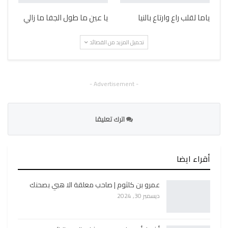
ياما لقلب راع وارتاع بالنيا
يا عين ما طول الجفا ما زالي
تحميل المزيد من القصائد
- Advertisement -
اترك تعليقا
أقراء ايضا
عمرو بن كلثوم | صاحب معلقة الا هبي بصحنك
ديسمبر 30, 2024