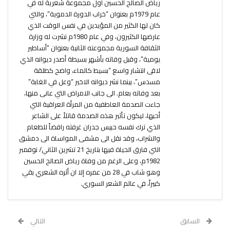
رياض الصالح الحسين أول مجموعة شعرية له في
عام 1979م بعنوان “خراب الدورة الدموية”، والتي
كان لها الكثير من المؤيدين في نفس الوقت الذي
عارضها الكثيرون، وفي عام 1980م نشرت له وزارة
الثقافة السورية مجموعته الثانية بعنوان “أساطير
يومية”، وقبل وفاته بأشهر بسيطة أصدر ديوانه الذي
لاقى انتشار واسع “بسيط كالماء، واضح كطلقة
مسدس”، بينما نشر ديوانه الاخير “وعل في الغابة”
بعد وفاته بعام. الى جانب الامراض التي عانى منها،
جاءت الصدمة العاطفية من المرأة العراقية التي
أحبها، ليكون تأثير هذه الصدمة قاتلاً على الشاعر
الذي ترك نفسه حبيس جدران غرفته رافضاً للطعام
والشراب، وقد نقل الى مشفى المواساة الى دمشق
التي فارق الحياة فيها بتاريخ 21 تشرين الثاني/ نوفمبر
1982م، وعلى الرغم من وفاة رياض الصالح الحسين
وهو شاب في 28 من عمره إلا ان أثره الشعري بقي
كبيراً، في عالم الشعر السوري.
السابق
التالي