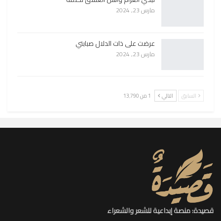
مارس 23, 2024
عرضت على ذات الدلال صبابتي
مارس 23, 2024
السابق
التالي
1 من 13٬790
قصيدة: منصة إبداعية للشعر والشعراء