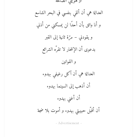
أو هويّتي الضائعة
العدالة هي أن ألقي بنفسي في البحر الشاسع
و أنا واثق بأن أحدًا لن يمسكني من أذني
و يقودني – مرّة ثانية إلى القبر
بدعوى أن الإنتحار لا تقرّه الشرائع
و القوانين
العدالة هي أن آكل رغيفي بهدوء
أن أذهب إلى السينما بهدوء
أن أغني بهدوء
أن أقبّل حبيبتي بهدوء و أموت بلا ضجة
- Advertisement -