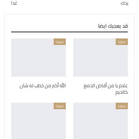
يدك
غدا
قد يعجبك ايضا
سوريا
سوريا
علام يا من أفاض الدمع
الله أكبر من خطب له شان
كالديم
سوريا
سوريا