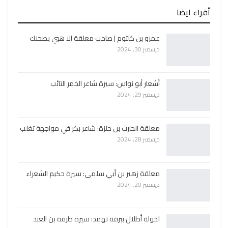
أقراء ايضا
عمرو بن كلثوم | صاحب معلقة الا هبي بصحنك
ديسمبر 30, 2024
أشعار أبو نواس: سيرة شاعر الخمر التائب
ديسمبر 29, 2024
معلقة الحارث بن حلزة: شاعر بكر في مواجهة تغلب
ديسمبر 28, 2024
معلقة زهير بن أبي سلمى: سيرة حكيم الشعراء
ديسمبر 20, 2024
لخولة أطلال ببرقة ثهمد: سيرة طرفة بن العبد