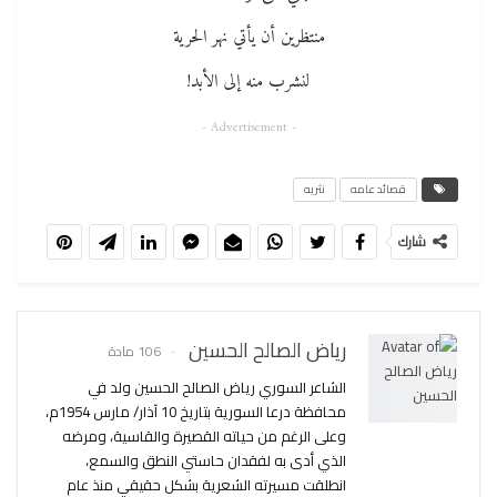
منتظرين أن يأتي نهر الحرية
لنشرب منه إلى الأبد!
- Advertisement -
قصائد عامه
نثريه
شارك
رياض الصالح الحسين
106 مادة
الشاعر السوري رياض الصالح الحسين ولد في
محافظة درعا السورية بتاريخ 10 آذار/ مارس 1954م،
وعلى الرغم من حياته القصيرة والقاسية، ومرضه
الذي أدى به لفقدان حاستي النطق والسمع،
انطلقت مسيرته الشعرية بشكل حقيقي منذ عام