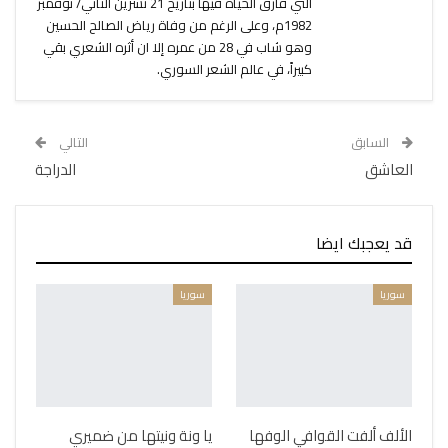
التي فارق الحياة فيها بتاريخ 21 تشرين الثاني/ نوفمبر
1982م، وعلى الرغم من وفاة رياض الصالح الحسين
وهو شاب في 28 من عمره إلا ان أثره الشعري بقي
كبيراً، في عالم الشعر السوري.
السابق
التالي
العاشق
الدراجة
قد يعجبك ايضا
سوريا
سوريا
الألف ألفت القوافي الوفها
يا ونة ونيتها من ضميري