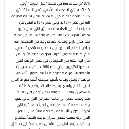
1976م، عندما نشر في مجلة “جيل الثورة” أولى
قصائده، التي تتابعت لاحقاً، في نفس المجلة التي
كانت تمنحه عائد مادي زهيد، ثمّ انتقل لكتابة قصيدة
النثر في عام 1977م، وفي عام 1978م انتقل من
مدينة حلب الى العاصمة دمشق التي عمل فيها
بمكتب الدراسات الفلسطينية، وقد استمر في عمله
هذا حتى تاريخ وفاته. بعد خروجه من المعتقل نشر
رياض الصالح الحسين أول مجموعة شعرية له في
عام 1979م بعنوان “خراب الدورة الدموية”، والتي
كان لها الكثير من المؤيدين في نفس الوقت الذي
عارضها الكثيرون، وفي عام 1980م نشرت له وزارة
الثقافة السورية مجموعته الثانية بعنوان “أساطير
يومية”، وقبل وفاته بأشهر بسيطة أصدر ديوانه الذي
لاقى انتشار واسع “بسيط كالماء، واضح كطلقة
مسدس”، بينما نشر ديوانه الاخير “وعل في الغابة”
بعد وفاته بعام. الى جانب الامراض التي عانى منها،
جاءت الصدمة العاطفية من المرأة العراقية التي
أحبها، ليكون تأثير هذه الصدمة قاتلاً على الشاعر
الذي ترك نفسه حبيس جدران غرفته رافضاً للطعام
والشراب، وقد نقل الى مشفى المواساة الى دمشق