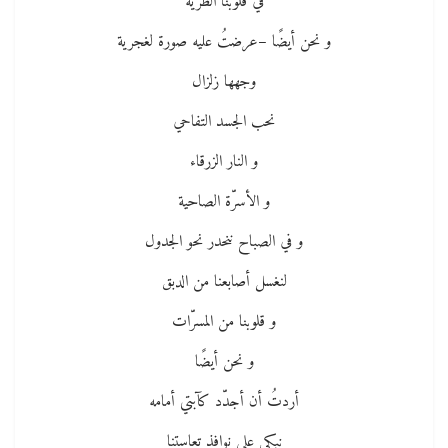
في قلوبنا الطرية
و نحن أيضًا –عرضتُ عليه صورة لغجرية
وجهها زلزال
نحب الجسد التفاحي
و النار الزرقاء
و الأسرّة الصاحية
و في الصباح ننحدر نحو الجدول
لنغسل أصابعنا من الدبق
و قلوبنا من المسرّات
و نحن أيضًا
أردتُ أن أجدّد كآبتي أمامه
نبكي على نوافذ تعاستنا