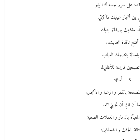
تمدد على سرير جسدك الوثير
ي بين أشجار عينيك ذاكرتي
أنا متشبث بضفائر يديك
أفتح نافذة للحديث..
بلحظة يقتنصك الغياب
تصبحين فريسة للأغاني!.
5 – أسئلة:
المصفحة بالقمر و الرغبة و الأشجار،
ما آن لكِ أن تجيئي؟!..
 المعبأة بالدمار و العملات الصعبة
متلئة بالجثث و الشحاذين،