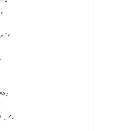
يركض
و 
تركض ص
ل
و لذلك
ل
تركض بقد