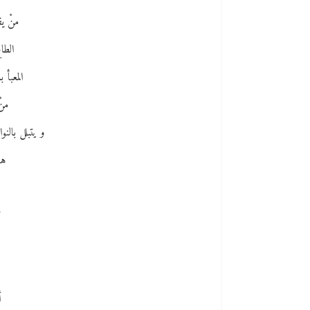
منْ ي
الطا
المعبأ 
منْ
و يتبلل بالن
ها
ل
أ