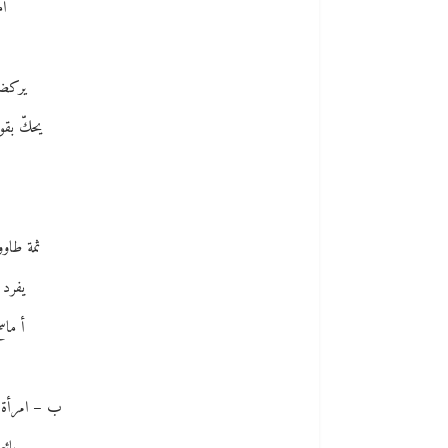
أم
يركض 
يحكّ بقو
ثمة طاو
يفرد ب
أ ماس
ب – امرأة ش