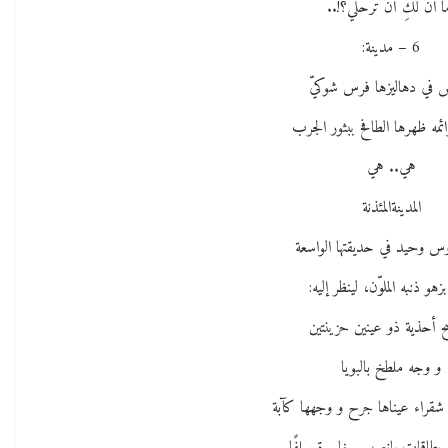
ا آن لكِ أن ترحلي؟!..
6 – مدينة:
في دهاليزها فرس شوكيّ
ائمه ظهرها الطافح ببثور الجرب
هي.. هي
المدينةالمئذنة
وس وحيد في حديقتها الواسعة
زهو ذنبه الملوّن، لينظر إليه:
ح أحذية ذو عينين حزينتين
و وجه ملطخ بالبويا
قراء عيناها جرح و وجهها كآبة