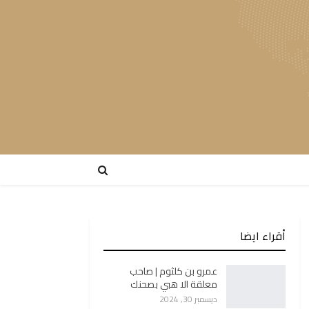
أقراء ايضا
عمرو بن كلثوم | صاحب
معلقة الا هبي بصحنك
ديسمبر 30, 2024