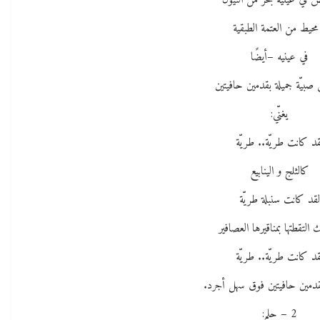
 في عينيه بحر من النيون
محيط من العتمة الطبقية
في عينيه –أيضًا
بيّة جميلة بقدمين حافيتين
يغنّي:
قد كانت طريّة.. طريّة
كالثلج و الينابيع
لقد كانت سنبلة طريّة
 التقطتها بمناقيرها العصافير
قد كانت طريّة.. طريّة
مين حافيتين فوق سهل أجرد.
2 – حلم: