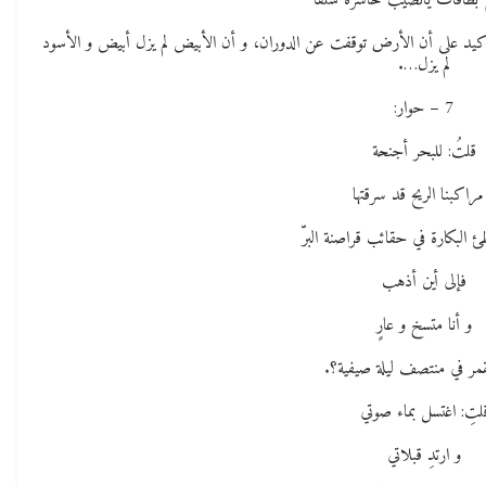
 بطاقات يانصيب خاسرة سلفًا
أكيد على أن الأرض توقفت عن الدوران، و أن الأبيض لم يزل أبيض و الأسود
لم يزل….
7 – حوار:
قلتُ: للبحر أجنحة
مراكبنا الريح قد سرقتها
ئ البكارة في حقائب قراصنة البرّ
فإلى أين أذهب
و أنا متسخ و عارٍ
لقمر في منتصف ليلة صيفية؟.
لتِ: اغتسل بماء صوتي
و ارتدِ قبلاتي