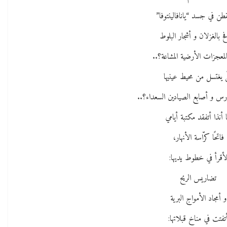
قطن في جسد “يانافالينتوفا”
فح بالغزلان و أشجار البلوط
بالمعجزات الأرضية المشاعة؟..
 يغتسل من محيط عينيها
وارس و أصابع الصيادين السعداء؟..
 أنذا أتفقد مكتبة أيامي
فاتحًا كرّاسة الأنهار،
أقرأ في خطوط يديها:
تضاريس الريح
و أمجاد الأمواج البرية
تفتت في مناخ قبلاتها: