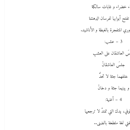
ء خضراء و غابات سالكة
تفتح أبوابها لفرسان الدهشة
وري المتفجرة بالغبطة و الأناشيد.
3 – عشب:
َ العاشقان على العشبِ
جلسَ العاشقانْ
خلفهما جثة لا تحدُّ
و بينهما جثة و دخانْ
4 – أغنية:
في، يدك التي تمتدّ لا ترجعيها
تي لغة ملطخة بالضنى..