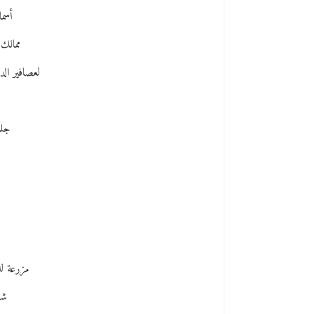
أسما
ممالك 
لعصافير الد
جلس
مزرعة للو
شف