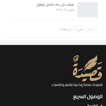
عرضت على ذات الدلال صبابتي
مارس 23, 2024
السابق
التالي
1 من 13٬790
قصيدة: منصة إبداعية للشعر والشعراء
الوصول السريع
الرئيسية