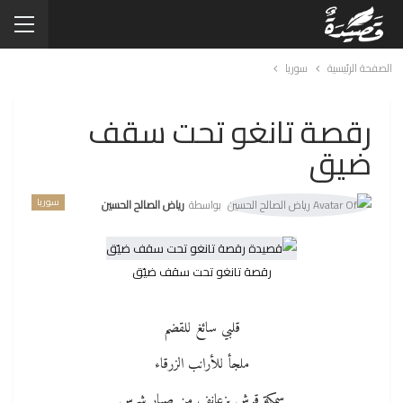
الصفحة الرئيسية
سوريا
رقصة تانغو تحت سقف
ضيق
سوريا
بواسطة
رياض الصالح الحسين
رقصة تانغو تحت سقف ضيّق
قلبي سائغ للقضم
ملجأ للأرانب الزرقاء
سمكة قرش بزعانف من صبار شرس