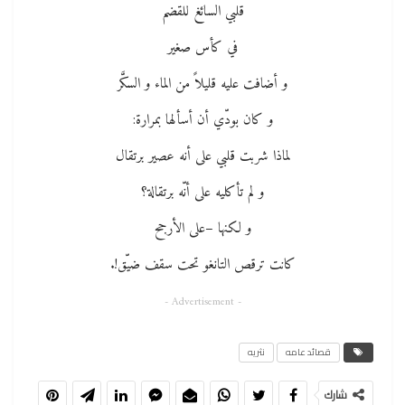
قلبي السائغ للقضم
في كأس صغير
و أضافت عليه قليلاً من الماء و السكَّر
و كان بودّي أن أسألها بمرارة:
لماذا شربت قلبي على أنه عصير برتقال
و لم تأكليه على أنّه برتقالة؟
و لكنها –على الأرجح
كانت ترقص التانغو تحت سقف ضيّق!.
- Advertisement -
قصائد عامه
نثريه
شارك