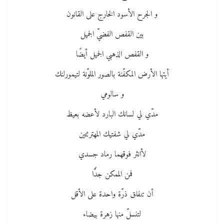
و الجرح الأسود الخارج على القانون
بين القفص الفضيّ الجميل
و القفص الذهبي الجميل أيضًا
أيتها الأرض المكفّنة بالصور الملوّنة لتيمورلنك
و سالومي
مدّي لي لسانك البارد لأعضه بعيظ
مدّي لي شفتيك المهترئتين
لأانثر فوقهما رماد جسدي
فمن الممكن جدًّا
أن تنفلق ذرّة واحدة على الأقل
لتنسلّ منها زهرة بيضاء