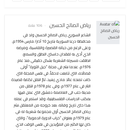
رياض الصالح الحسين
106 مادة
الشاعر السوري رياض الصالح الحسين ولد في
محافظة درعا السورية بتاريخ 10 آذار/ مارس 1954م،
وعلى الرغم من حياته القصيرة والقاسية، ومرضه
الذي أدى به لفقدان حاستي النطق والسمع،
انطلقت مسيرته الشعرية بشكل حقيقي منذ عام
1976م، عندما نشر في مجلة “جيل الثورة” أولى
قصائده، التي تتابعت لاحقاً، في نفس المجلة التي
كانت تمنحه عائد مادي زهيد، ثمّ انتقل لكتابة قصيدة
النثر في عام 1977م، وفي عام 1978م انتقل من
مدينة حلب الى العاصمة دمشق التي عمل فيها
بمكتب الدراسات الفلسطينية، وقد استمر في عمله
هذا حتى تاريخ وفاته. بعد خروجه من المعتقل نشر
رياض الصالح الحسين أول مجموعة شعرية له في
عام 1979م بعنوان “خراب الدورة الدموية”، والتي
كان لها الكثير من المؤيدين في نفس الوقت الذي