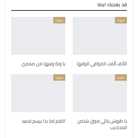
قد يعجبك ايضا
سوريا
سوريا
الألف ألفت القوافي الوفها
يا ونة ونيتها من ضميري
سوريا
سوريا
يا طروش ياللي فوق شخص
القلم لما بدا يرسم قصيد
المحاديب