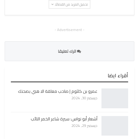
تحميل المزيد من القصائد
- Advertisement -
اترك تعليقا
أقراء ايضا
عمرو بن كلثوم | صاحب معلقة الا هبي بصحنك
ديسمبر 30, 2024
أشعار أبو نواس: سيرة شاعر الخمر التائب
ديسمبر 29, 2024