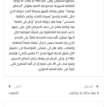
عارضها الكثيرون، وفي عام 1980م نشرت له وزارة
الثقافة السورية مجموعته الثانية بعنوان “أساطير
يومية”، وقبل وفاته بأشهر بسيطة أصدر ديوانه الذي
لاقى انتشار واسع “بسيط كالماء، واضح كطلقة
مسدس”، بينما نشر ديوانه الاخير “وعل في الغابة”
بعد وفاته بعام. الى جانب الامراض التي عانى منها،
جاءت الصدمة العاطفية من المرأة العراقية التي
أحبها، ليكون تأثير هذه الصدمة قاتلاً على الشاعر
الذي ترك نفسه حبيس جدران غرفته رافضاً للطعام
والشراب، وقد نقل الى مشفى المواساة الى دمشق
التي فارق الحياة فيها بتاريخ 21 تشرين الثاني/ نوفمبر
1982م، وعلى الرغم من وفاة رياض الصالح الحسين
وهو شاب في 28 من عمره إلا ان أثره الشعري بقي
كبيراً، في عالم الشعر السوري.
السابق
التالي
لا شك بذلك يا ديكارت
الصمت