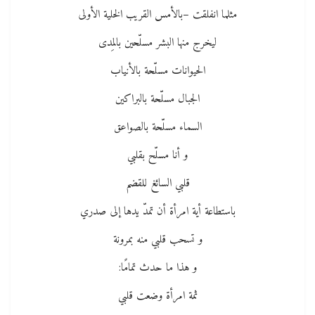
مثلما انفلقت –بالأمس القريب الخلية الأولى
ليخرج منها البشر مسلّحين بالمِدى
الحيوانات مسلّحة بالأنياب
الجبال مسلّحة بالبراكين
السماء مسلّحة بالصواعق
و أنا مسلّح بقلبي
قلبي السائغ للقضم
باستطاعة أية امرأة أن تمدّ يدها إلى صدري
و تسحب قلبي منه بمرونة
و هذا ما حدث تمامًا:
ثمة امرأة وضعت قلبي