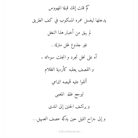
كم قلت إنك قبلة المهووس
يدخلها ليغسل عمره المسكوب في كف الطريق
لم يبق من أخبار هذا النخل
غير جذوع ظل منزلة…
آه على نخل تجرد و انجلت سوءاته .
و القصف يعقبه كأردية الظلام
ألقوا عليه قميصه الدامي
ليرجع ظله المغمى
و يرتشف الحنين إلى المدى
و إلى جراح الليل حين يدكه عصف الصهيل…
- Advertisement -