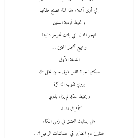
إني أرى أشلاء هذا الماء تصنع فلكها
و تخيط أردية السنين
لتهجر المدن التي باتت تجرجر عارها
و تبيع أشجار الحنين …
الشهقة الأولى
سيكتبها جباة الليل فوق جبين نخل تائه
يروي ثقوب الذاكرة
و يخيط حكيا لم يزل يذوي
كأذيال المساء…
هل يبتليك العشق في زمن البكاء
فتنثرين دم الحناجر في حشاشات الرحيل؟…