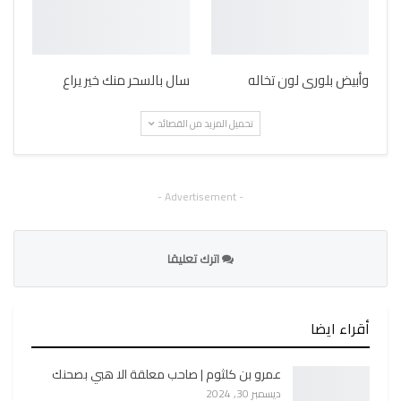
وأبيض بلورى لون تخاله
سال بالسحر منك خير يراع
تحميل المزيد من القصائد
- Advertisement -
اترك تعليقا
أقراء ايضا
عمرو بن كلثوم | صاحب معلقة الا هبي بصحنك
ديسمبر 30, 2024