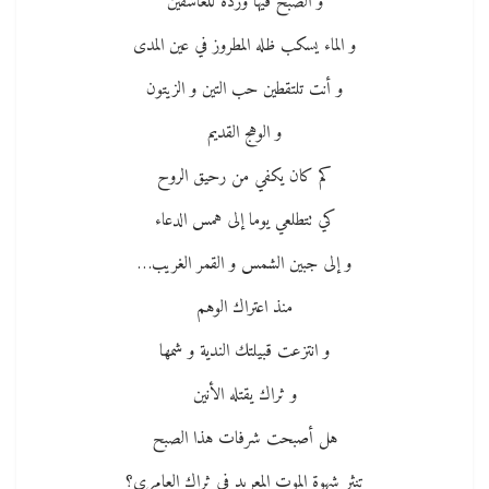
و الصبح فيها وردة للعاشقين
و الماء يسكب ظله المطروز في عين المدى
و أنت تلتقطين حب التين و الزيتون
و الوهج القديم
كم كان يكفي من رحيق الروح
كي تتطلعي يوما إلى همس الدعاء
و إلى جبين الشمس و القمر الغريب…
منذ اعتراك الوهم
و انتزعت قبيلتك الندية و شمها
و ثراك يقتله الأنين
هل أصبحت شرفات هذا الصبح
تنثر شهوة الموت المعربد في ثراك العامري؟