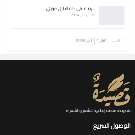
عرضت على ذات الدلال صبابتي
مارس 23, 2024
السابق
التالي
1 من 13٬790
قصيدة: منصة إبداعية للشعر والشعراء
الوصول السريع