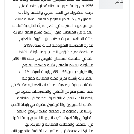
1956 في ولاية صور ـ سلطنة عُمان. حاصلة على
درجة الدكتوراه في النقد العربي والبلاغة والأدب
المقارن من كلية دار العلوم جامعة القاهرة 2002
عن موضوع الاغتراب في شعر المرأة الخليجية تقلدت
العديد من المناصب منها: رئيسة قسم اللغة العربية
بدائرة المناهج مديرة مكتب وزير التربية والتعليم
مديرة المدرسة النموذجية للبنات سنة1980م
مساعدة عميد شؤون الطلاب ومسئولة النشاط
الثقافي بجامعة السلطان قابوس من سنة 86- 96م
مسئولة النشاط الثقافي بكلية مسقط للعلوم
والتكنولوجيا من 96 – 99م رئيسة أسرة الكاتبات
العمانيات رئيسة تحرير مجلة العمانية مفوضة
علاقات دولية بجمعية المرشدات العمانية عضوة في
لجنة تقييم نصوص الأغاني والمسرحيات عضوة في
رابطة الأدب الحديث بالقاهرة . عضوة في منظمة
الكتاب الأسيويين والأفريقيين عضوة في رابطة الأدب
الإسلامي عضوة في جماعة قراءة للإبداع والنقد
التطبيقي بالقاهرة. نشرت نتاجها الشعري ومقالاتها
في الصحف والمجلات العمانية والعربية. لها
مشاركات عديدة في الملتقيات الثقافية والمهرجانات