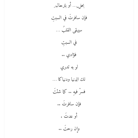
بحل ٍ… أو بترحال ِ
فإن سافرتَ في السبتِ
سيبقى القلبُ …
في السبتِ
فؤادي ..
لو به تدري
لك الدنيا ودنياكا …
فسرْ فيهِ .. كما شئتَ
فإن سافرتَ ..
أو عدتَ .
وإن رحتَ ..