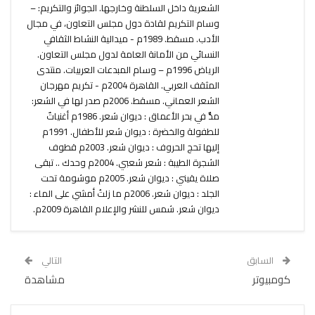
الشعرية داخل السلطنة وخارجها. الجوائز والتكريم: –
وسام التكريم لقادة دول مجلس التعاون، في مجال
الأدب. مسقط. 1989م - ميدالية النشاط الثقافي
النسائي من الأمانة العامة لدول مجلس التعاون.
الرياض 1996م – وسام المبدعات العربيات. منتدى
المثقف العربي. القاهرة 2004م - تكريم مهرجان
الشعر العماني. مسقط. 2006م صدر لها في الشعر:
مدٌّ في بحر الأعماق : ديوان شعر. 1986م أغنياتٌ
للطفولة والخضرة : ديوان شعر للأطفال. 1991م
إليها تحج الحروف : ديوان شعر. 2003م قطوف
الشجرة الطيبة : شعر شعبي. 2004م وحدك .. تبقى
صلاة يقيني : ديوان شعر. 2005م موشومة تحت
الجلد : ديوان شعر. 2006م ما زلتُ أمشي على الماء :
ديوان شعر. شمس للنشر والإعلام القاهرة 2009م.
السابق
التالي
كومبيوتر
مشاهدة