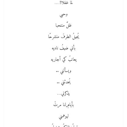
لما غفلا!! …
وحبي
ظلَّ منتحبا
يُجيلُ الطرفَ منشرحًا
بأني ضيفُ ناديه
يعاتبُ كي أجاريه
ويسألني ..
يُحدثني ..
يذكرني…
بأيام ٍلنا مرتْ
ليوهمني