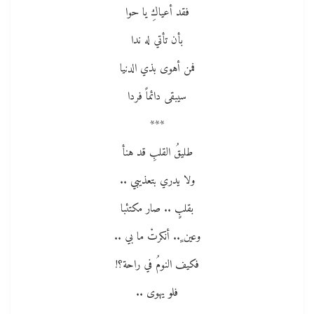
فقد أعياكِ يا حوا
بأن تأتي له ندا
فمن أهوى بذي الدنيا
سيبقى دائماً فردا
***
طليقُ القلبِ قد هنأ
ولا يدري بتعذيبي ..
بقلبٍ .. صار مكتئبا
وعين ٍ.. أنكرتْ ما بي ..
فكيف النومُ في راحة؟!
فلو يهوى ..