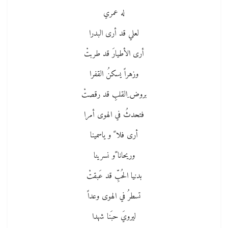
له عمري
لعلي قد أرى البدرا
أرى الأطيارَ قد طربتْ
وزهراً يسكنُ القفرا
بروض ِالقلبِ قد رقصتْ
فتحدثُ في الهوى أمرا
أرى فلا ً و ياسمينا
وريحانا ًو نسرينا
بدنيا الحُبِّ قد عَبقتْ
تسطرُ في الهوى وعداً
ليرويَ حبَنا شهدا