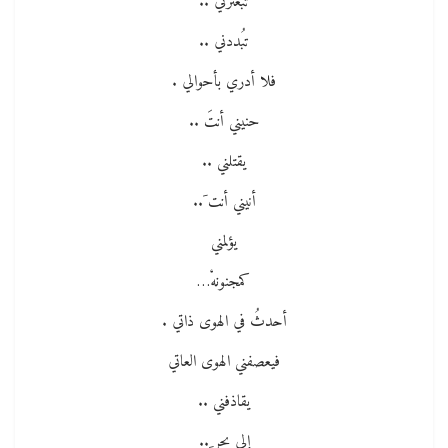
تبعثرني ..
تبُددني ..
فلا أدري بأحوالي .
حنيني أنتَ ..
يقتلني ..
أنيني أنت َ..
يؤلمني
كمجنونهْ…
أحدثُ في الهوى ذاتي .
فيعصفني الهوى العاتي
يقاذفني ..
إلى بحر ٍ..