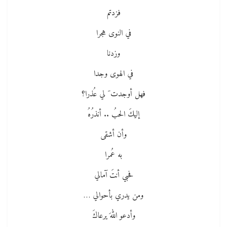
فزدتم
في النوى هجرا
وزدنا
في الهوى وجدا
فهل أوجدت َ لي عُذرا؟
إليكَ الحبُ .. أنذرُهُ
وأن أشقى
به عُمرا
فحبي أنتَ آمالي
ومن يدري بأحوالي …
وأدعو اللهَ يرعاكَ