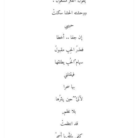
يقولُ: الفكرُ مشغولُ .
ووحشته الحشا سكنتْ
حبيبي
إن جفا .. أخطا
فعذرُ الحِبِ مقبولُ
سهام ُالحُبِ يطلقها
فيقتلني
بها سحرا
لآلئ ُ ُحين ينثرُها
بلا نظم ٍ
قد انتظمتْ
كفى بالله ِيا أسمرْ