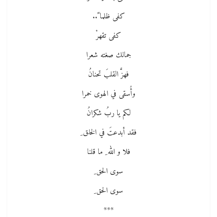
كفى ظلما ً..
كفى تقهرْ
جمالك صغته شعرا
فهزَّ القلبَ تحنانُ
وأُسقى في الهوى خمرا
لكم يا ربُ شكرانُ
فقد أبدعتَ في الخلق ِ
فلا و الله ِ ما قلنا
سوى الحق ِ
سوى الحق ِ
***