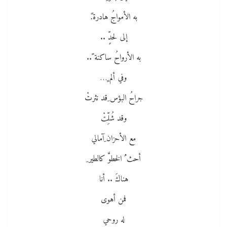
به الأمواجُ هادرة.ً
إلى لحدٍّ ..
به الأرواحُ ساكنة ً..
وفي ألم ٍ…
جراحُ البؤس ِقد نثرتْ
وقد شُلِّتْ
مع الأحزان ِآمالي
أحث ُ الخطوَّ كالطير ِ
هناكَ .. أنا
فمن أهوى
له روحي