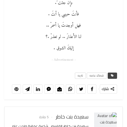
وإن جئت َ.
فأنتَ حبيبي يا أنتَ .
فهل أوجدتَ يا أسمرْ ..
لنا الأعذارَ .. لو تعذرْ .؟
إليكَ الشوق .
- Advertisement -
قصائد عامه
نثريه
شارك
سعيدة بنت خاطر
5 مادة
سعيدة بنت خاطر الفارسي, شاعرة عمانية ولدت عام