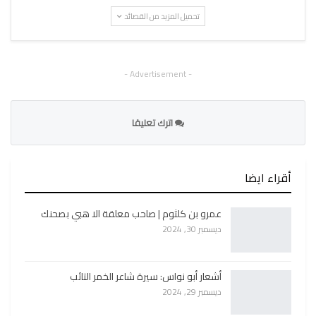
تحميل المزيد من القصائد
- Advertisement -
اترك تعليقا
أقراء ايضا
عمرو بن كلثوم | صاحب معلقة الا هبي بصحنك
ديسمبر 30, 2024
أشعار أبو نواس: سيرة شاعر الخمر التائب
ديسمبر 29, 2024