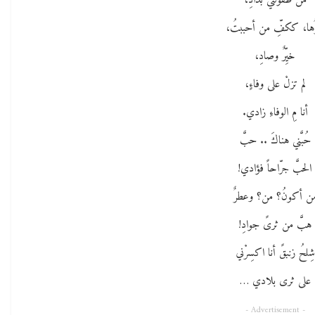
من طفولتي بَدادِ،
ُها، ككفِّ من أحببتُ،
خيِّرٌ وصادِ،
لم تزلْ على وفاءٍ،
أنا مِ الوفاءِ زادي.
حُبَّني هناكَ .. حبَّ
الحبَّ جرّاحاً فؤادي!
ن أكونُ؟ من؟ وعطرٌ
هبَّ من ثرىً جوادِ!
شِلحُ زنبقً أنا اكسِرْني
على ثرى بلادي …
- Advertisement -