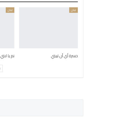
لبنان
لبنان
حسرة أي أن تبيني
نم يا ابني 
ت