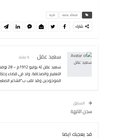
قصائد عامه
نثريه
شارك
سعيد عقل
9 مادة
التعليم والصحافة. ولد في قضاء زحلة،
الموجودين وقد لقب ب"الشاعر الصغير" 
السابق
سجن الآلهة
قد يعجبك ايضا