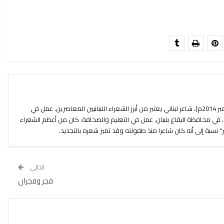
سعيد عقل (4 يوليو 1912م – 28 نوفمبر 2014م)، شاعر لبناني يعتبر من أبرز الشعراء اللبنانيين المعاصرين. عمل في
 في محافظة البقاع بلبنان. عمل في التعليم والصحافة. كان من أعظم الشعراء
نسبة إلى أنه كان شاعرا منذ طفولته وقد تميز شعره بالتجديد.
التالي
فجر وفجران