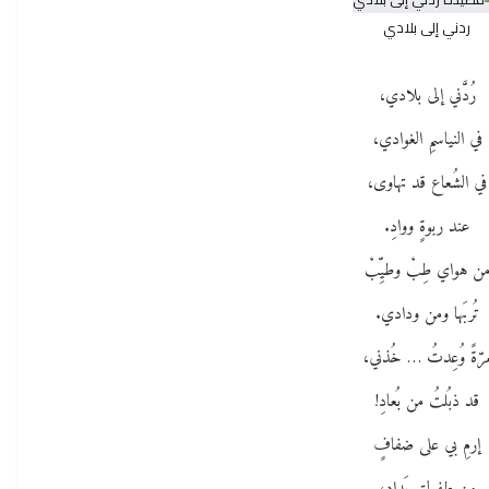
ردني إلى بلادي
رُدَّني إلى بلادي،
في النياسمِ الغوادي،
في الشُعاع قد تهاوى،
عند ربوةٍ ووادِ.
ن هواي طِبْ وطيِّبْ
تُربَها ومن ودادي.
رّةً وُعِدتُ … خُذني،
قد ذبُلتُ من بُعادِ!
إرمِ بي على ضفافٍ