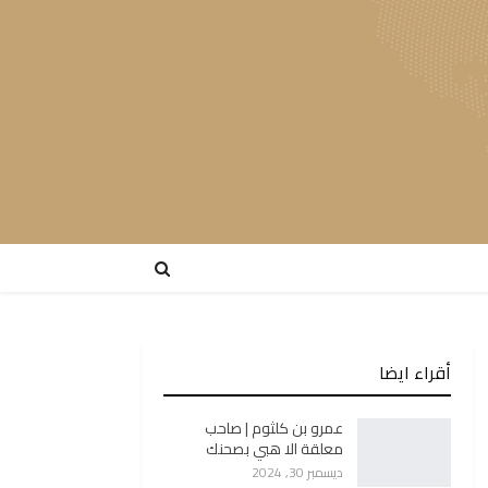
أقراء ايضا
عمرو بن كلثوم | صاحب
معلقة الا هبي بصحنك
ديسمبر 30, 2024