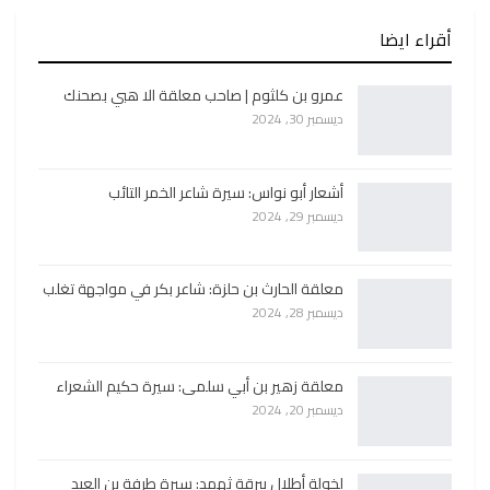
أقراء ايضا
عمرو بن كلثوم | صاحب معلقة الا هبي بصحنك
ديسمبر 30, 2024
أشعار أبو نواس: سيرة شاعر الخمر التائب
ديسمبر 29, 2024
معلقة الحارث بن حلزة: شاعر بكر في مواجهة تغلب
ديسمبر 28, 2024
معلقة زهير بن أبي سلمى: سيرة حكيم الشعراء
ديسمبر 20, 2024
لخولة أطلال ببرقة ثهمد: سيرة طرفة بن العبد