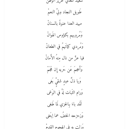
سَعيد المَعالي عَزيز الوَطَنْ
طَويل النجاد وليّ النعمْ
مبيد العدا عنوةً بالسنانْ
وَمُرويهم بكؤوس الهَوانْ
وَمُردي كماتَهمُ في الطعانْ
فيا عزَّ من نال مِنهُ الأَمانْ
وَأَحجمَ عَن حَربه إِن هَجَمْ
وَيا ذلَّ عبدٍ شقيٍّ بَغى
وَرام الثَبات لَهُ في الوَغى
لَقَد باءَ بِالخزي لَما طَغى
وَزحزحه الحتفُ عما اِبتَغى
وَزلت بِهِ في الهجوم القدمْ