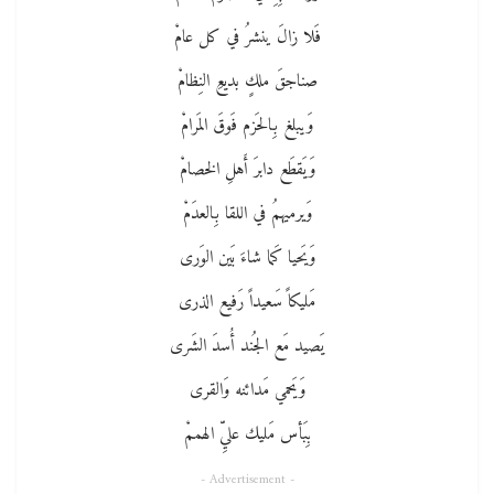
فَلا زالَ ينشرُ في كل عامْ
صناجقَ ملكٍ بديعِ النِظامْ
وَيبلغ بِالحَزم فَوقَ المَرامْ
وَيَقطَع دابرَ أَهلِ الخصامْ
وَيرميهمُ في اللقا بِالعدَمْ
وَيَحيا كَما شاءَ بَين الوَرى
مَليكاً سَعيداً رَفيع الذرى
يَصيد مَع الجُند أُسدَ الشَرى
وَيَحمي مَدائنه وَالقرى
بِبَأس مَليك عليِّ الهممْ
- Advertisement -