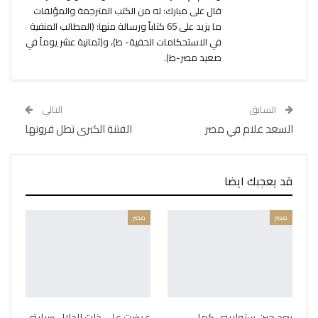
قال على مبارك: له من الكتب المترجمة والمؤلفات
ما يزيد على 65 كتاباً ورسالة منها: (المطالب المنفية
في الاستحكامات الخفية- ط)، و(ثمانية عشر يوماً في
صعيد مصر-ط).
السابق
التالي
السعد غلام في مصر
الفتنة الكبرى تطل قرونها
قد يعجبك ايضا
مصر
مصر
بعد حين ستواريني كما
عرضت على ذات الدلال صبابتي