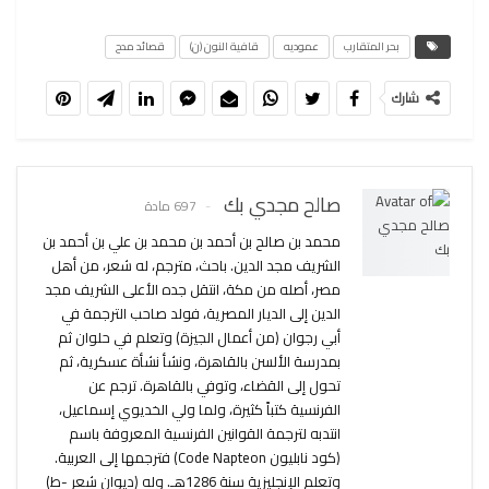
بحر المتقارب
عموديه
قافية النون (ن)
قصائد مدح
شارك
صالح مجدي بك
697 مادة
محمد بن صالح بن أحمد بن محمد بن علي بن أحمد بن
الشريف مجد الدين. باحث، مترجم، له شعر، من أهل
مصر، أصله من مكة، انتقل جده الأعلى الشريف مجد
الدين إلى الديار المصرية، فولد صاحب الترجمة في
أبي رجوان (من أعمال الجيزة) وتعلم في حلوان ثم
بمدرسة الألسن بالقاهرة، ونشأ نشأة عسكرية، ثم
تحول إلى القضاء، وتوفي بالقاهرة. ترجم عن
الفرنسية كتباً كثيرة، ولما ولي الخديوي إسماعيل،
انتدبه لترجمة القوانين الفرنسية المعروفة باسم
(كود نابليون Code Napteon) فترجمها إلى العربية.
وتعلم الإنجليزية سنة 1286هـ. وله (ديوان شعر -ط)