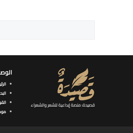
الوصو
الرئ
البح
القو
قصيدة: منصة إبداعية للشعر والشعراء
موض