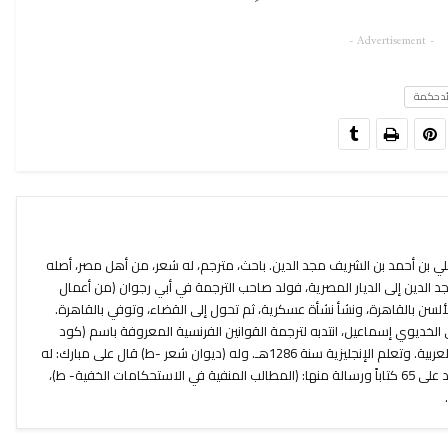
- Advertisement -
د حكمة
ي بن أحمد بن الشريف مجد الدين. باحث، مترجم، له شعر، من أهل مصر، أصله
 الدين إلى الديار المصرية، فولد صاحب الترجمة في أبي رجوان (من أعمال
ألسن بالقاهرة، ونشأ نشأة عسكرية، ثم تحول إلى القضاء، وتوفي بالقاهرة.
لي الخديوي إسماعيل، انتدبه لترجمة القوانين الفرنسية المعروفة باسم (كود
نابليون Code Napteon) فترجمها إلى العربية. وتعلم الإنجليزية سنة 1286هـ. وله (ديوان شعر -ط) قال على مبارك: له
من الكتب المترجمة والمؤلفات ما يزيد على 65 كتاباً ورسالة منها: (المطالب المنفية في الاستحكامات الخفية- ط)،