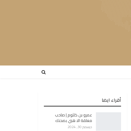
أقراء ايضا
عمرو بن كلثوم | صاحب
معلقة الا هبي بصحنك
ديسمبر 30, 2024