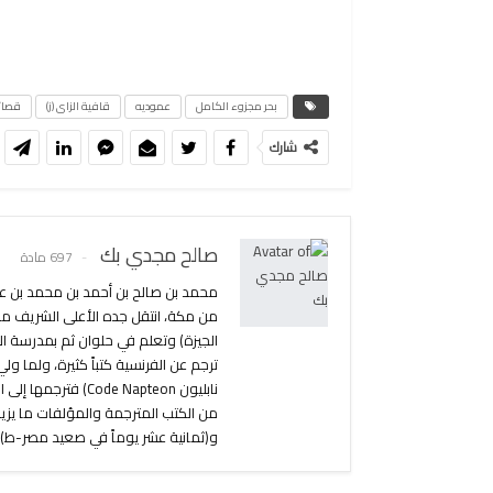
بحر مجزوء الكامل
عموديه
قافية الزاى (ز)
قصائ
شارك
صالح مجدي بك
697 مادة
محمد بن صالح بن أحمد بن محمد بن عل
من مكة، انتقل جده الأعلى الشريف مجد
الجيزة) وتعلم في حلوان ثم بمدرسة ال
ترجم عن الفرنسية كتباً كثيرة، ولما و
و(ثمانية عشر يوماً في صعيد مصر-ط).