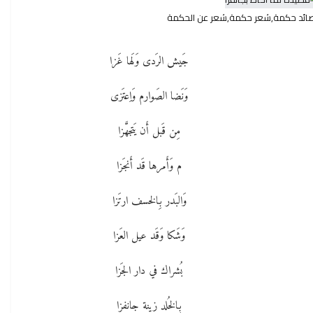
,قصائد حكمة,شعر حكمة,شعر عن الحكمة
جَيش الرَدى وَلَها غَزا
وَنَضا الصَوارم وَاِعتَزى
مِن قَبل أَن يَتجهَّزا
م وَأَمرها قَد أَنجَزا
وَالبَدر بِالخسف ارتَزا
وَشَكا وَقَد عيل العَزا
بُشراك في دار الجَزا
بِالخُلد زينة جانفزا