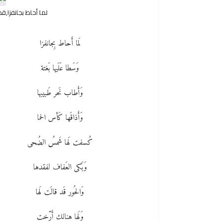
لما أحاط بجانفزا
لَما أَحاط بِجانفزا
وَسَطا عَلَيها بَغتة
وَأَطاب نَحر طَبيبها
وَأَذاقَها كَأس الحما
كُسفت لَها شَمسُ الضُحى
وَبَكى العَفاف لفقدها
وَالحُور قَد قالَت لَها
وَلَها هنالك أَرّخت