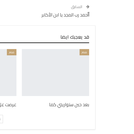
السابق
أأحمد رب المجد يا ابن الأكابر
قد يعجبك ايضا
مصر
مصر
بعد حين ستواريني كما
عرضت على 
ت