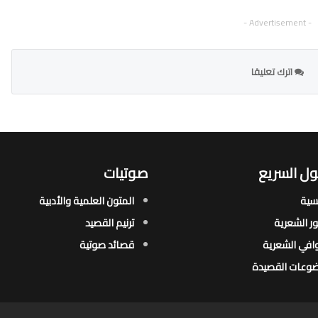
- Advertisement -
اترك تعليقا
ل السريع
صوتيات
يسية
المتون العلمية والأدبية
ور الشعرية​
ترنيم القصيد
افي الشعرية​
قصائد صوتية
وعات القصيدة​