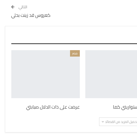
التالي
كعروس قد زينت بحلي
مصر
تواريني كما
عرضت على ذات الدلال صبابتي
حميل المزيد من القصائد