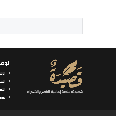
الوصو
الرئ
البح
القو
قصيدة: منصة إبداعية للشعر والشعراء
موض