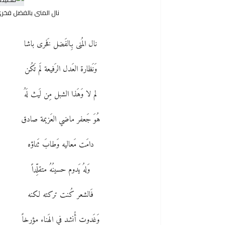
نال المنى بالفضل فخر
نال المُنى بِالفَضل فَخرى باشا
وَنَظارة العَدل الرَفيعة لَم تَكُن
لم لا وَهَذا الشبل مِن لَيث لَهُ
هُوَ جَعفر ماضي العَزيمة صادق
دامَت مَعاليه وَطابَ ثَناؤه
وَلهُ يَدوم حسينُهُ متقلِّداً
فَالشعر كُنت تركته لكنه
وَغَدوت أُنشد في الهَناء مؤرخاً