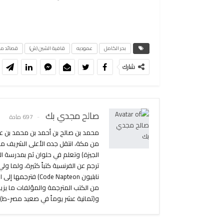
بحر الكامل
عموديه
قافية الشين (ش)
قصائد مد
شارك
صالح مجدي بك
697 مادة
محمد بن صالح بن أحمد بن محمد بن عل
من مكة، انتقل جده الأعلى الشريف مجد
الجيزة) وتعلم في حلوان ثم بمدرسة ال
ترجم عن الفرنسية كتباً كثيرة، ولما و
و(ثمانية عشر يوماً في صعيد مصر-ط).