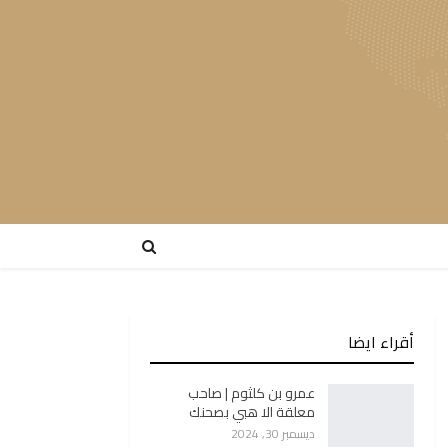
أقراء ايضا
عمرو بن كلثوم | صاحب
معلقة الا هبي بصحنك
ديسمبر 30, 2024