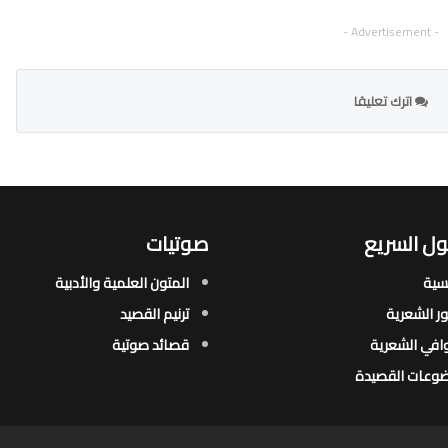
- Advertisement -
اترك تعليقا
ل السريع
صوتيات
يسية
المتون العلمية والأدبية
ور الشعرية​
ترنيم القصيد
افي الشعرية​
قصائد صوتية
وعات القصيدة​