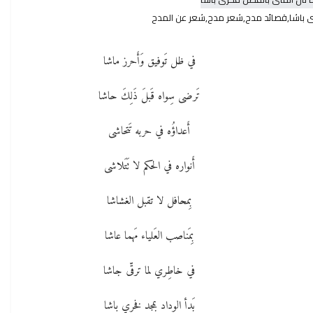
ى باشا,قصائد مدح,شعر مدح,شعر عن المدح
في ظل تَوفيق وَأَحرز ماشا
تَرضى سِواه قَبلَ ذَلِكَ حاشا
أَعداؤُه في حربه تَتحاشى
أَنواره في الحكم لا تَتَلاشى
بِمحافل لا تقبل الغشاشا
بِمَناصب العَلياء مَهما عاشا
في خاطِري لما ترقّى جاشا
بَدأ الوداد بمجد فخري باشا