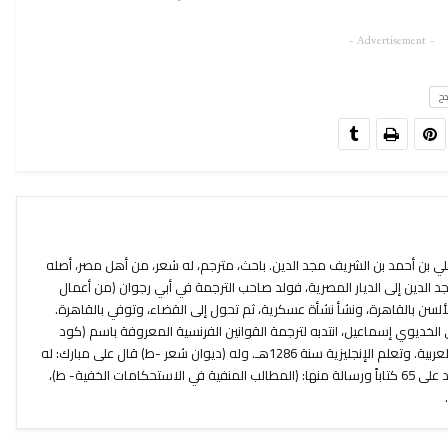
- Advertisement -
ح
ي بن أحمد بن الشريف مجد الدين. باحث، مترجم، له شعر، من أهل مصر، أصله
 الدين إلى الديار المصرية، فولد صاحب الترجمة في أبي رجوان (من أعمال
ألسن بالقاهرة، ونشأ نشأة عسكرية، ثم تحول إلى القضاء، وتوفي بالقاهرة.
لي الخديوي إسماعيل، انتدبه لترجمة القوانين الفرنسية المعروفة باسم (كود
نابليون Code Napteon) فترجمها إلى العربية. وتعلم الإنجليزية سنة 1286هـ. وله (ديوان شعر -ط) قال على مبارك: له
من الكتب المترجمة والمؤلفات ما يزيد على 65 كتاباً ورسالة منها: (المطالب المنفية في الاستحكامات الخفية- ط)،