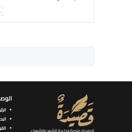
ت
الوصو
الرئ
البح
القو
قصيدة: منصة إبداعية للشعر والشعراء