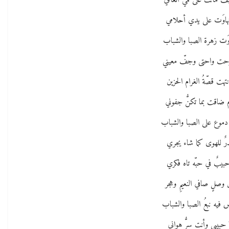
 ماتت على فمي أنغامي
هاوَت على يدي أحلامي
َت زهرة الصبا والشباب
حت واحتى وجفّ معيني
نتهت قصّةُ الغرام الحزين
 ضاقت بما تكنُّ جفوني
موع على الصبا والشباب
رٌ للهوى كما شاء يجري
بيبٌ في حبّه تاه فكري
 وصلٍ صافي النعيمِ وهجر
 فيه نبعُ الصبا والشباب
 حبيبي وأنت سرُّ هواني