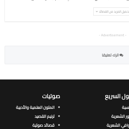
حميل المزيد من القصائد
- Advertisement -
اترك تعليقا
ل السريع
صوتيات
يسية
المتون العلمية والأدبية
ور الشعرية​
ترنيم القصيد
افي الشعرية​
قصائد صوتية