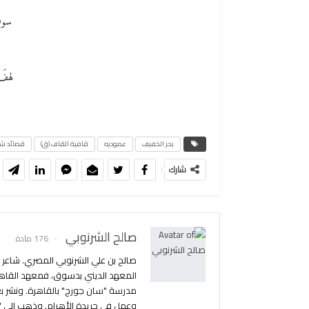
سوف
لهفَ
بحر الخفيف
عموديه
قافية القاف (ق)
قصائد ش
شارك
صالح الشرنوبي
176 مادة
صالح بن علي الشرنوبي المصري. شاعر 
المعهد الديني بدسوق، فمعهد القاهرة
مدرسة "سان جورج" بالقاهرة. ونشر ب
وعمل في جريدة الأهرام. وذهب إلى "بل