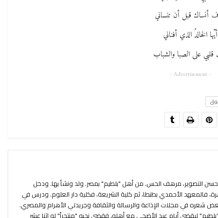
 أنساك قبل أن تنساني
أيّها الخالدُ الذي أفناني
 قلبي على الصبا والشباب
- Advertisement -
وق
حسن التصوير، مرهف الحس. من أهل "بلطيم" بمصر. ولد ونشأ بها. ودخل
، فالمعهد الأحمدي بطنطا، ثم كلية الشريعة، فكلية دار العلوم. ودرس في
عض شعره في مجلات الإذاعة والرسالة والثقافة وجريدتي الأهرام والمصري.
طيم" ليقضي أيام عيد الأضحى مع أهله، فقضى نحبه "منتحراً" له اثنا عشر