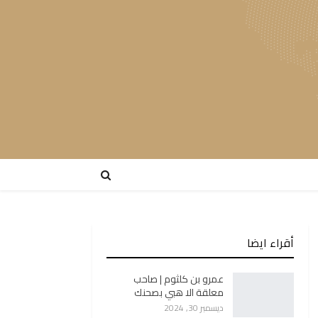
أقراء ايضا
عمرو بن كلثوم | صاحب
معلقة الا هبي بصحنك
ديسمبر 30, 2024