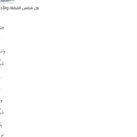
بين همس الشفاه والأ
بين
و
واس
ذبُ
و
وا
ذبُ
يا