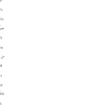
كيف
وت
وذو
صوَ
وا
يوم
من د
قد
وح
بين
غاضَ
يا