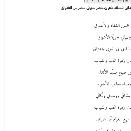
حداق,قصائد شوق,شعر شوق,شعر عن الشوق
 همس الشفاه والأحداق
الليالي خمريّة الأشواق
طباحي لى الهوى واغتباق
لت زهرة الصبا والشباب
ين صبح مسهّد الأنداء
مساء معذّب الأضواء
حتراقي ووحدتي وبُكائي
لت زهرة الصبا والشباب
 ربيع الغرام أين غرامي