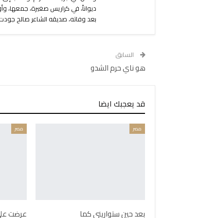
ديواناً، في كراريس صغيرة، جمعها، و
بعد وفاته، صديقه الشاعر صالح جودت، 
السابق
هو ناي حرم الشدو
قد يعجبك ايضا
مصر
مصر
بعد حين ستواريني كما
عرضت على 