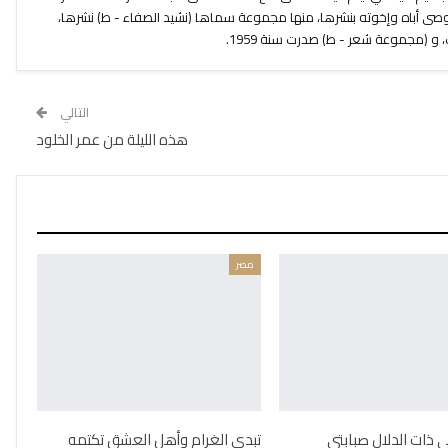
أوصى أباه وإخوته بنشرها، منها مجموعة سماها (نشيد الصفاء - ط) نشرها،
و (مجموعة شعر - ط) صدرت سنة 1959.
التالي
هذه الليلة من عمر الخلود
مصر
ذات الدلال صبابتي
تبدي الغرام وأهل العشق تكتمه