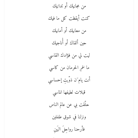
من مجانيك أو تدانيك
كنت أيقظت كل ما فيك
من معانيك أو أمانيك
حين ألقاك أو أُناجيك
ليت لي من فؤادك القاسي
ما لخمرِ الحرمان من كاسي
أنت يام َن ذوّبتِ إحساسي
قبلات لطيفها الماسي
حلّقت بي عن عالم الناس
ونزلنا في شوق طفلين
فأرحنا رواحِلَ البَينِ