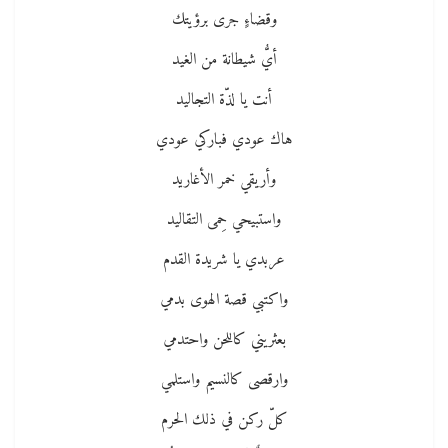
وقضاءٍ جرى برؤيتك
أيُّ شيطانة من الغيد
أنت يا لذّة التجاليد
هاك عودي فباركي عودي
وأريقي خمر الأغاريد
واستبيحي حِمى التقاليد
عربدي يا شريدة القدم
واكتبي قصة الهوى بدمي
بعثريني كاللحن واحتدمي
وارقصى كالنسيم واستلمي
كلّ ركن في ذلك الحرم