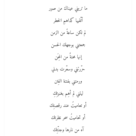
ما تريني عيناك من صور
أتّقيها كداهمِ الخطر
لم تكن ساعةً من الزمن
جمعتني بوجهك الحسن
إنها محنةٌ من المِحَن
حرّرتني وسعّرت بدني
ورمتني بفتنة الفِتن
ليتني لم أهِم بغنوتِكِ
أو تعاميتُ عند رقصتِك
أو تحاميتُ سحر نظرتك
آه من نارها وجنّتِك