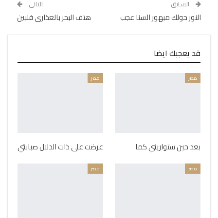
السابق
التالي
النور حولك مبهور السنا عجب
هتف البحر بالعذارى فلبين
قد يعجبك ايضا
مصر
مصر
بعد حين ستواريني كما
عرضت على ذات الدلال صبابتي
مصر
مصر