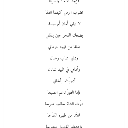
فمزجنا الآمادَ والطرقا
نضرب الرمل كيفما اتفقا
لا نبالي أمان أم صدقا
يضحك الفجر حين يلقاني
طلقا من قيود حرماني
وثيابي ثياب رعيان
وأمامي في البيد شاتان
أتصبّاهما بألحاني
فإذا الطيرُ ناغم الصبحا
درّت الشاءُ خالصا صرحا
فملأنا من طهره القدَحا
واعتبطنا الفصيل منطرحا