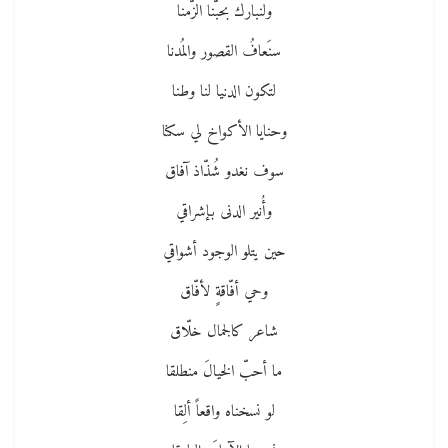
ولنبارك بحبّنا الزّمنا
سنَعافُ القصور والمُدنا
لتكون الدنيا لنا وطنا
وحنايا الأكواخ لي سكنا
سوف نغدو شُذّاذ آفاق
وأُنير الدنى بإشراقي
حين يتلو الوجود أشواقي
وحي أفّاقةٍ لأفّاق
شاعر كالجمال خلّاق
ما أحبّ الخيالَ منطلقا
لو نسخناه واقعاً ألِقا