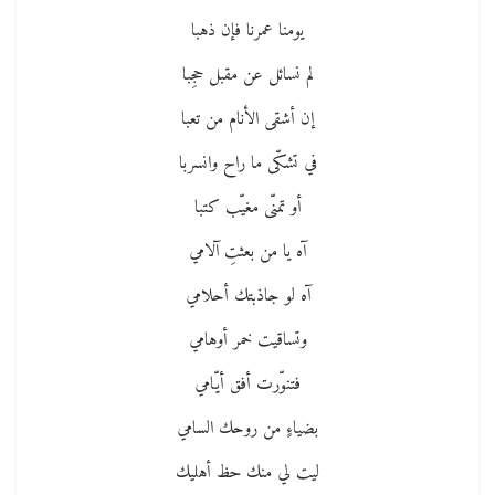
يومنا عمرنا فإن ذهبا
لم نسائل عن مقبل حجِبا
إن أشقى الأنام من تعبا
في تشكّى ما راح وانسربا
أو تمنّى مغيّب كتبا
آه يا من بعثتِ آلامي
آه لو جاذبتك أحلامي
وتساقيت خمر أوهامي
فتنوّرت أفق أيّامي
بضياءٍ من روحك السامي
ليت لي منك حظ أهليك