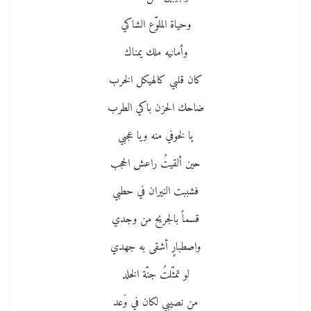
وحياة الملوّع الشاكي
وأمانيه ملك يمناك
كان قلبي كالهيكل الخرب
ضاحك الحزن باكي الطرب
يا لخوفي منه ويا عجبي
حين ألقيتُ راعش الحجب
فشببت النيران في حطبي
قسماً بالجريح من وجدي
واصطبارٍ أشقى به جهدي
لو تمثّلتُ جنّة الخلد
من نصيبي لكان في وَعد