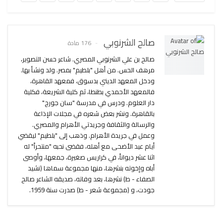
صالح الشرنوبي
176 مادة
صالح بن علي الشرنوبي المصري. شاعر حسن التصوير،
مرهف الحس. من أهل "بلطيم" بمصر. ولد ونشأ بها.
ودخل المعهد الديني بدسوق، فمعهد القاهرة،
فالمعهد الأحمدي بطنطا، ثم كلية الشريعة، فكلية
دار العلوم. ودرس في مدرسة "سان جورج"
بالقاهرة. ونشر بعض شعره في مجلات الإذاعة
والرسالة والثقافة وجريدتي الأهرام والمصري.
وعمل في جريدة الأهرام. وذهب إلى "بلطيم" ليقضي
أيام عيد الأضحى مع أهله، فقضى نحبه "منتحراً" له
اثنا عشر ديواناً، في كراريس صغيرة، جمعها، وأوصى
أباه وإخوته بنشرها، منها مجموعة سماها (نشيد
الصفاء - ط) نشرها، بعد وفاته، صديقه الشاعر صالح
جودت، و (مجموعة شعر - ط) صدرت سنة 1959.