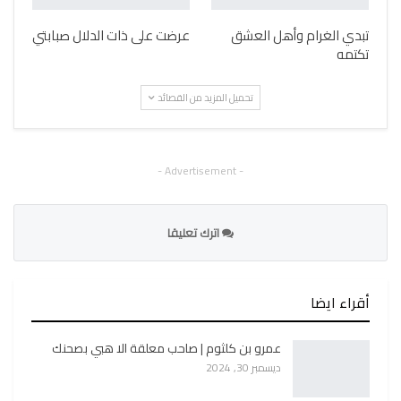
تبدي الغرام وأهل العشق
عرضت على ذات الدلال صبابتي
تكتمه
تحميل المزيد من القصائد
- Advertisement -
اترك تعليقا
أقراء ايضا
عمرو بن كلثوم | صاحب معلقة الا هبي بصحنك
ديسمبر 30, 2024