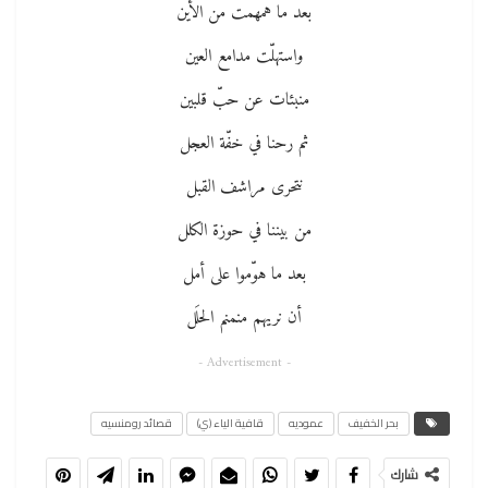
بعد ما همهمت من الأين
واستهلّت مدامع العين
منبئات عن حبّ قلبين
ثم رحنا في خفّة العجل
نتحرى مراشف القبل
من بيننا في حوزة الكلل
بعد ما هوّموا على أمل
أن نريهم منمنم الحلَل
- Advertisement -
بحر الخفيف
عموديه
قافية الياء (ي)
قصائد رومنسيه
شارك