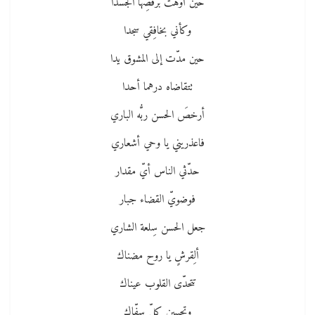
حين أوهَت برقصِها الجسدا
وكأني بخافِقي سجدا
حين مدّت إلى المشوق يدا
تتقاضاه درهما أحدا
أرخصَ الحسن ربُّه الباري
فاعذريني يا وحي أشعاري
حدّثي الناس أيّ مقدار
فوضويّ القضاء جبار
جعل الحسن سِلعة الشاري
ألِقرشٍ يا روح مضناك
تتحدّى القلوب عيناك
وتجيبين كلّ سفّاك