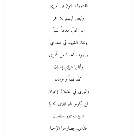
فليثيروا الظنونَ في أمري
وليطل ليلهم بلا فجر
إنه الحبّ معجزُ السرّ
ونداءُ الشهيد في صدري
ونضوب الحياة من عُمري
وأنا يا هواي إنسان
كلّه لهفةٌ وحرمان
والورى في الضلال إخوان
لن يكونوا غير الذي كانوا
شهوات تنزو وطغيان
فدَعيهم يصارعوا الإحنا