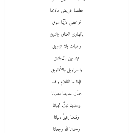
فطعما غريض ماذبحا
ثم نمضى لأيّما سوق
بالمهارى العتاق والنوق
زاهيات بلا تزاويق
نهتديهن بالدوانيق
والسراويل والأفاويق
فإذا ما الظلام وافانا
حملَت حاجنا مطايانا
ومضينا نبثُّ نجوانا
وقنعنا بخيرُ دنيانا
وحمدانا للَه رجعانا