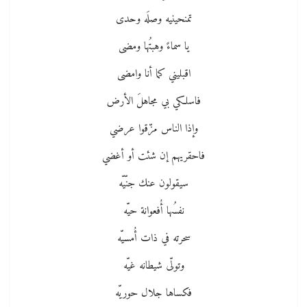
تمنحينيه وصلَه وحدى
يا سماءً وهبتُها ومضى
اقبليني كما أنا وامضى
فاسلكي بي مجاهلَ الأرض
وإذا الناس مزّقوا عرضي
فاحقريهم إن شئت أو أغضي
سيقولون عنك جنّيّه
نفسُها أُفعوانة حيّه
سحرته في ذات أُمسيّه
وتولّى شيطانه غيّه
فكساها جلال حوريّه