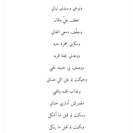
ونوحي وسهدى ليالي
عطف عليّ وقال
وجفّف دمعي الغالي
وسكرني بخمرة حبه
ووعدني بجنة قربه
ووصف لي حنينه لحبي
وحيكت له على اللي ضناني
وعذاب قلبه وقلبي
مقدرتش أداري حناني
وسكت له قبل ما أشكى
وبكيت له قبل ما يبكى