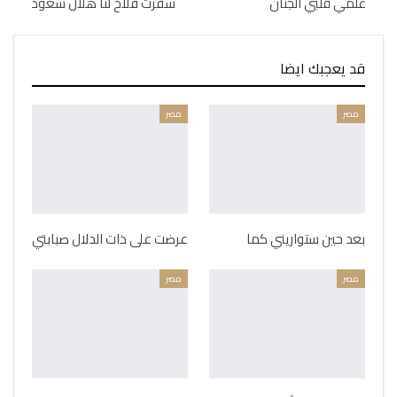
علمي قلبي الجنان
سفرت فلاح لنا هلال سعود
قد يعجبك ايضا
مصر
مصر
بعد حين ستواريني كما
عرضت على ذات الدلال صبابتي
مصر
مصر