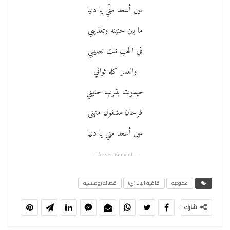
مين أسعد منّي يا دنيا
ما بين حنينه وتعذيبي
في الحب نلت نصيبي
والعمر كله ثواني
حيموت بقرب حنيني
فرحان مشغول متهنى
مين أسعد مني يا دنيا
- Advertisement -
عموديه
قافية الياء (ي)
قصائد رومنسيه
شارك