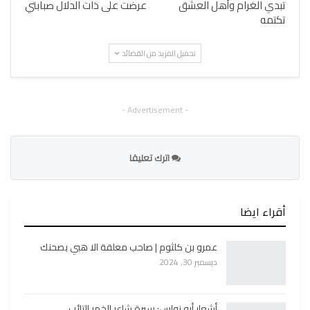
تبدي الغرام وأهل العشق
عرضت على ذات الدلال صبابتي
تكتمه
تحميل المزيد من القصائد
- Advertisement -
اترك تعليقا
أقراء ايضا
عمرو بن كلثوم | صاحب معلقة الا هبي بصحنك
ديسمبر 30, 2024
أشعار أبو نواس: سيرة شاعر الخمر التائب