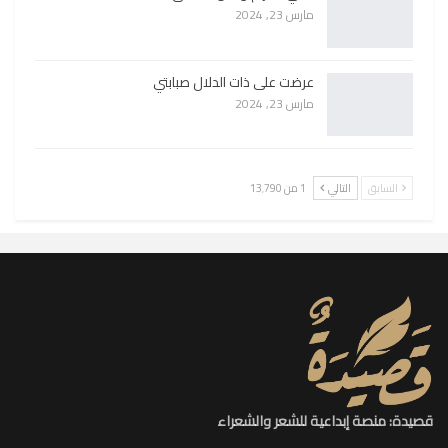
مارس 23, 2024
عرضت على ذات الدلال صبابتي
مارس 23, 2024
السابق
التالي
1 من 13٬790
قصيدة: منصة إبداعية للشعر والشعراء