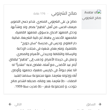
صالح الشرنوبي
176 مادة
صالح بن علي الشرنوبي المصري. شاعر حسن التصوير،
مرهف الحس. من أهل "بلطيم" بمصر. ولد ونشأ بها.
ودخل المعهد الديني بدسوق، فمعهد القاهرة،
فالمعهد الأحمدي بطنطا، ثم كلية الشريعة، فكلية
دار العلوم. ودرس في مدرسة "سان جورج"
بالقاهرة. ونشر بعض شعره في مجلات الإذاعة
والرسالة والثقافة وجريدتي الأهرام والمصري.
وعمل في جريدة الأهرام. وذهب إلى "بلطيم" ليقضي
أيام عيد الأضحى مع أهله، فقضى نحبه "منتحراً" له
اثنا عشر ديواناً، في كراريس صغيرة، جمعها، وأوصى
أباه وإخوته بنشرها، منها مجموعة سماها (نشيد
الصفاء - ط) نشرها، بعد وفاته، صديقه الشاعر صالح
جودت، و (مجموعة شعر - ط) صدرت سنة 1959.
السابق
التالي