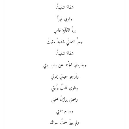
شقاءً شقيتُ
وثوبي تهرّأ
بردُ الكآبةِ قاسٍ
وحرُّ التخلّي شديدٌ مقيتُ
شقاءً شقيتُ
ويطردني الجُند عن باب بيتي
وأرجو حياتي بموتي
وناري تشبُّ بزَيتي
وصمتي يزلزلُ صمتي
ويهدم سمتي
ولم يبقَ سمتٌ سواك