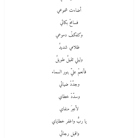
أضاءت شموعي
فسامحْ بكائي
وكفكفْ دموعي
ظلامي شديدٌ
وليلي ثقيلٌ طويلٌ
فأنعمْ عليّ بنور السماء
وجدّدْ ضيائي
وسدّدْ خطاي
لأعبرَ منفاي
يا ربُّ واغفر خطاياي
واقبل رجائي