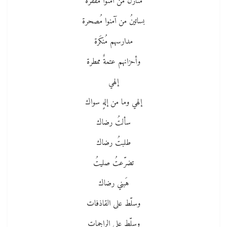
منازلُ من آمنوا مُقفرة
بساتينُ من آمنوا مُصحرة
مدارسهم مُنكَرة
وأحزانهم عتمةٌ ممطرة
إلهي
إلهي وما من إلهٍ سواك
سألتُ رضاك
طلبتُ رضاك
تضرّعتُ صليتُ
هَبني رضاك
وسلّط على القاذفات
وسلّط على الراجمات