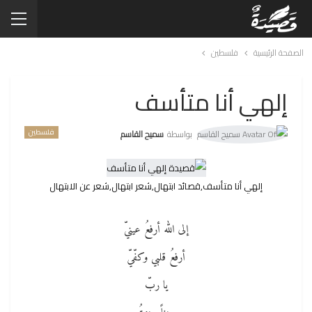
الصفحة الرئيسية
فلسطين
إلهي أنا متأسف
فلسطين
بواسطة
سميح القاسم
إلهي أنا متأسف,قصائد ابتهال,شعر ابتهال,شعر عن الابتهال
إلى الله أرفعُ عينيّ
أرفعُ قلبي وكفّيّ
يا ربّ