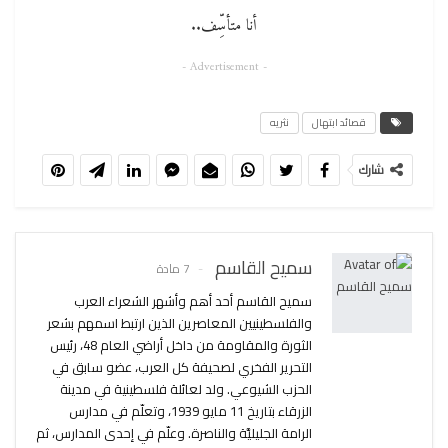
أنا متأسِّف..
- Advertisement -
قصائد ابتهال
نثريه
شارك
سميح القاسم
7 مادة
سميح القاسم أحد أهم وأشهر الشعراء العرب
والفلسطينيين المعاصرين الذين ارتبط اسمهم بشعر
الثورة والمقاومة من داخل أراضي العام 48، رئيس
التحرير الفخري لصحيفة كل العرب، عضو سابق في
الحزب الشيوعي. ولد لعائلة فلسطينية في مدينة
الزرقاء بتاريخ 11 مايو 1939، وتعلّم في مدارس
الرامة الجليليَّة والناصرة. وعلّم في إحدى المدارس، ثم