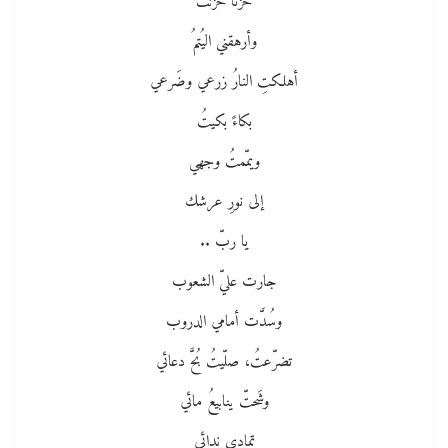
حزناً حزنتُ
وأرهقني اليُتمُ
أهلكتِ النارُ زرعي وضَرعي
بكاءً بكيتُ
ويمّمتُ وجهي
إلى نورِ عرشك
يا ربّ ..
جارت عليّ الشعوب
وسُدَّت أمامي الدروب
تضرّعتُ، صلّيتُ بُحَّ دعائي
وشَحتّ ينابيعُ مائي
تمادى ندائي