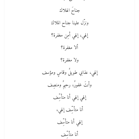
جناحَ الهلاك
ونزّل علينا جناح الملاك
إلهي، إلهي أمِن مغفرة؟
ألا مغفرة؟
ولا مغفرة؟
إلهي، عذابي طويلٌ وقاسٍ ومؤسف
وأنتَ غفورٌ، رحيمٌ ومنصِف
إلهي إلهي أنا متأسِّف
أنا متأسِّف إلهي،
إلهي أنا متأسِّف
أنا متأسِّف