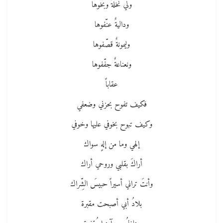
ولي نخلةٌ وبّخوها
وداليةٌ عنّفوها
وليمونةٌ قصّفوها
ونعناعةٌ جفّفوها
عقاباً
فكيف تفوح بحزني وضعفي
وكيف تبوح بخوفي عليها وخوفي
إلهي وما من إلهٍ سواك
أراكَ بقلبي وروحي أراك
وأنتَ تراني أسيراً حبيسَ الشِّراك
بلادُ أبي أصبحت مقبرة