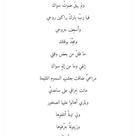
ولم يبقَ صوتٌ سواك
فيا ربّ باركْ براكين روحي
وأسعِف جروحي
ومجِّدْ بوقتك
ما ظلّ من بعض وقتي
إلهي وما من إلهٍ سواك
مراعيَّ ضاقت بعشبِ السموم اللئيمة
ماتت خِرافي على ساعديّ
وبئري أهالوا عليها الصخور
ولي تينةٌ أتلفوها
وزيتونةٌ جرّفوها