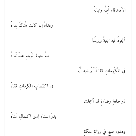
الأصدقاء تُحِبُّه وتهابهُ
وعداهُ إن كانت هُناكَ عِداهُ
ألجودُ فيه سجيةٌ ويزينُها
منهُ حياءُ الوَجهِ عندَ نَداهُ
في المَكرُوماتِ قَفا أباً يُرضيه أَنَّه
في اكتسابِ المكرماتِ قفاهُ
ذو طلعةٍ وضاءةٍ قد أخجلَت
بدرَ السناءِ لدى اكتمالِ سَناهُ
وهدوءِ طبعٍ في رزانةِ حكمةٍ