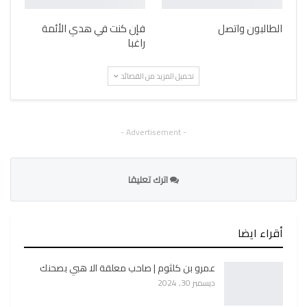
الطالبون واتصل
فإن كنت في هدي الأئمة
راغبا
تحميل المزيد من القصائد
- Advertisement -
اترك تعليقا
أقراء ايضا
عمرو بن كلثوم | صاحب معلقة الا هبي بصحنك
ديسمبر 30, 2024