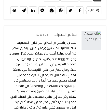
شارك
شاعر الحمراء
501 مادة
حمد بن إبراهيم ابن السراج المراكشي، المعروف
بشاعر الحمراء (مراكش) ويقال له ابن إبراهيم. شاعر،
كان أبوه سراجا، أصله من هوارة إحدى قبائل سوس.
ومولده ووفاته بمراكش. تعلم بها وبالقرويين.
وانقطع للتدريس في كلية ابن يوسف (بمراكش)
مدة، وكان مكثراً من نظم (اللزوميات) على طريقة
المعري، له معان جديدة في شعره وقوة على
الهجاء. ومدح بعضا من أعيان أيامه وجاراهم في
سياستهم مع الاستعمار، ومنغمساً في ملذاته.
واتصل بالكلاوي (باشا مراكش) ومدحه، بعد أن
هجاه وفر منه إلى فاس، فساعده على نفقات الحج،
فحج (1935 م) وألقى قصيدة في مكة أمام عبد
العزيز بن سعود فخلع عليه (وأثابه ثواباً جزيلا(كما