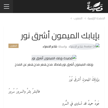
الصفحة الرئيسية
المغرب
بإيابك الميمون أشرق نور
المغرب
بواسطة
شاعر الحمراء
بإيابك الميمون أشرق نور,قصائد مدح,شعر مدح,شعر عن المدح
بإيابِكَ الميمونِ أشرقَ نُورُ
فالبشرُ بشرٌ والسرورُ سُرورُ
عَودٌ حميدٌ قد تساوى في السُّرو