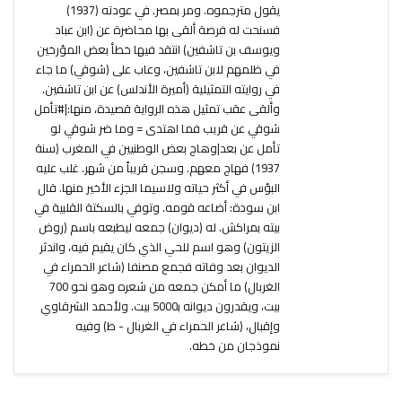
يقول مترجموه. ومر بمصر. في عودته (1937)
فسنحت له فرصة ألقى بها محاضرة عن (ابن عباد
ويوسف بن تاشفين) انتقد فيها خطأ بعض المؤرخين
في ظلمهم لابن تاشفين، وعاب على (شوقي) ما جاء
في روايته التمثيلية (أميرة الأندلس) عن ابن تاشفين.
وألقى عقب تمثيل هذه الرواية قصيدة، منها:|#تأمل
شوقي عن قريب فما اهتدى = وما ضر شوقي لو
تأمل عن بعد|وهاج بعض الوطنيين في المغرب (سنة
1937) فهاج معهم. وسجن قريباً من شهر. غلب عليه
البؤس في أكثر حياته ولاسيما الجزء الأخير منها. قال
ابن سودة: أضاعه قومه. وتوفي بالسكتة القلبية في
بيته بمراكش. له (ديوان) جمعه ليطبعه باسم (روض
الزيتون) وهو اسم للحي الذي كان يقيم فيه، واندثر
الديوان بعد وفاته فجمع مصنفا (شاعر الحمراء في
الغربال) ما أمكن جمعه من شعره وهو نحو 700
بيت، ويقدرون ديوانه ب‍5000 بيت. ولأحمد الشرقاوي
وإقبال، (شاعر الحمراء في الغربال - ط) وفيه
نموذجان من خطه.