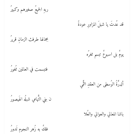
ربهِ الجميعُ صغيرهم وكبيرُ
قد عُدتَ يا شبلَ المزاورِ عودةً
بجمالها طرفث الزمانِ قريرُ
يومٌ بل اسبوعٌ تبسم ثغرُه
فتبسمت في العالمين ثُغورُ
ألدرَّةُ الوُسطى من العقدِ الثَّمي
ن بني التُّهامي شبلُه الهَيصورُ
باشا المعالي والعوالي والعُلا
فلكٌ به زُهر النجوم تَدورُ