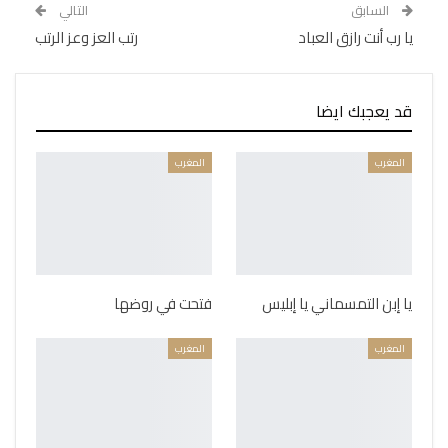
السابق
التالي
يا رب أنت رازق العباد
رتب العز وعز الرتب
قد يعجبك ايضا
المغرب
المغرب
يا إبن التمسماني يا إبليس
فتحت في روضها
المغرب
المغرب