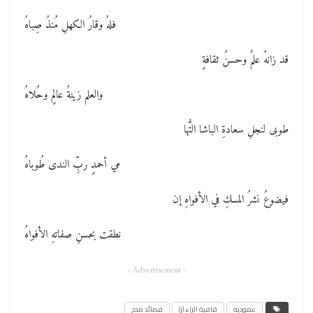
فلهُ وقارُ الكهلِ مُنذُ صِباهُ
قد زانهُ علمٌ وحسنُ ثقافةٍ
والعلم زينةُ عالمٍ وحُلاهُ
طوبى لنجلِ سعادةِ الباشا التُّها
مي أحمدٍ ربِّ الندى طُوباهُ
فيضوعُ نشرُ المسكِ في الأفواهِ إن
نطقت بحسنِ صفاتهِ الأفواهُ
- Advertisement -
عموديه
قافية الراء (ر)
قصائد مدح