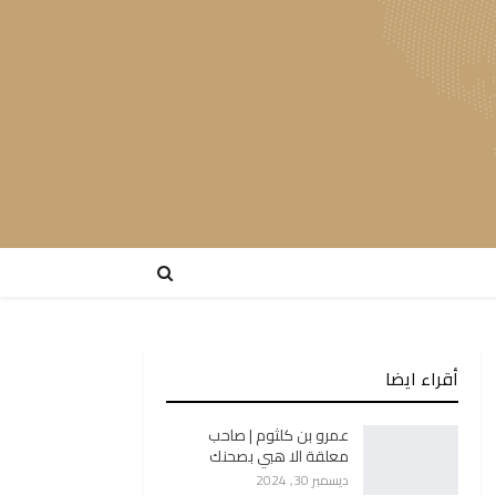
أقراء ايضا
عمرو بن كلثوم | صاحب
معلقة الا هبي بصحنك
ديسمبر 30, 2024