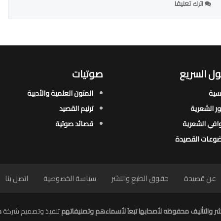
اترك تعليقا
ل السريع
صوتيات
يسية
المتون العلمية والأدبية
ور الشعرية​
ترنيم القصيد
افي الشعرية​
قصائد صوتية
وعات القصيدة​
عن قصيدة
حقوق الطبع والنشر
سياسة الخصوصية
اتصل بنا
ر والتأليف محفوظه لأصحابها تبعاَ لأسماءهم وتصنيفاتهم
تنفيذ وتصميم شركة
م