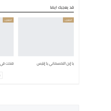
قد يعجبك ايضا
المغرب
المغرب
يا إبن التمسماني يا إبليس
فتحت في 
ت