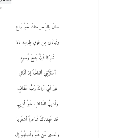
سا
سالَ بالسِّحر منكَ خَيرُ يَراعِ
وتَهادَى مِن فوقِ طِرسِه دلا
تَارِكا ذَيلُهُ بَديعَ رُسومٍ
أسكَرَتنِي ألفاظُهُ إذ أتَاني
غيرَ أنِّي أراكَ رَبَّ عَفَافٍ
وأديبُ العَفافِ خَيرُ أدِيبٍ
قد عَهِدناكَ شَاعراً أشعَرِيا
والعِدى مَن هُمُ وأصلهُمُ إل