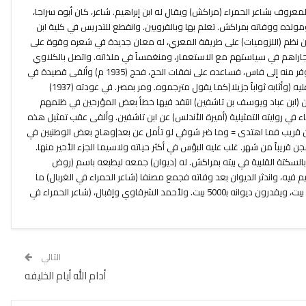
المعروف بشاعر الحمراء (مراكش) ويقال له ابن إبراهيم. شاعر، كان أبوه سراجا،
لده ووفاته بمراكش. تعلم بها وبالقرويين. وانقطع للتدريس في كلية ابن
 نظم (اللزوميات) على طريقة المعري، له معان جديدة في شعره وقوة على
جاراهم في سياستهم مع الاستعمار، ومنغمساً في ملذاته. واتصل بالكلاوي
(باشا مراكش) ومدحه، بعد أن هجاه وفر منه إلى فاس، فساعده على نفقات الحج، فحج (1935 م) وألقى قصيدة في
مكة أمام عبد العزيز بن سعود فخلع عليه (وأثابه ثواباً جزيلا(كما يقول مترجموه. ومر بمصر. في عودته (1937)
(ابن عباد ويوسف بن تاشفين) انتقد فيها خطأ بعض المؤرخين في ظلمهم
 في روايته التمثيلية (أميرة الأندلس) عن ابن تاشفين. وألقى عقب تمثيل هذه
ن قريب فما اهتدى = وما ضر شوقي لو تأمل عن بعد|وهاج بعض الوطنيين في
ج معهم. وسجن قريباً من شهر. غلب عليه البؤس في أكثر حياته ولاسيما الجزء الأخير منها.
لسكتة القلبية في بيته بمراكش. له (ديوان) جمعه ليطبعه باسم (روض
 فيه، واندثر الديوان بعد وفاته فجمع مصنفا (شاعر الحمراء في الغربال) ما
أمكن جمعه من شعره وهو نحو 700 بيت، ويقدرون ديوانه ب‍5000 بيت. ولأحمد الشرقاوي وإقبال، (شاعر الحمراء في
التالي
أدام الله أيام الخليفه