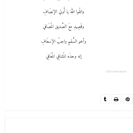
واتقُوا اللهَ يا أُولي الإنصَافِ
وقَصِيدِ معَ الصَّديق المُصَافي
وأخو السُّقمِ واجبُ الإسعَافِ
إنه وحدَه المُشافِي المُعَافِي
- Advertisement -