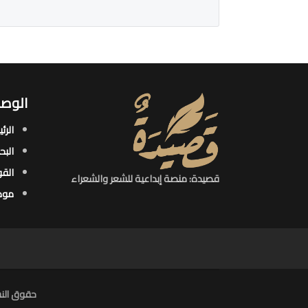
الوصو
الرئ
البح
القو
قصيدة: منصة إبداعية للشعر والشعراء
موض
حقوق النش