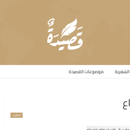
الشعرية​
موضوعات القصيدة​
ع
المغرب