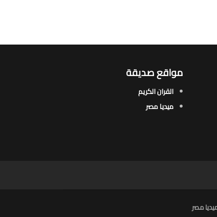
مواقع صديقة
القران الكريم
ميديا مصر
يديا مصر