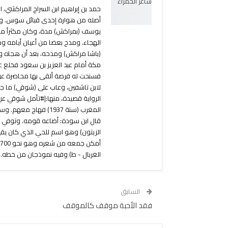
حمد بن إبراهيم ابن السراج المراكشي، 
أصله من هوارة إحدى قبائل سوس. ومو
يوسف (بمراكش) مدة، وكان مكثراً من
الهجاء. ومدح بعضا من أعيان أيامه و
فسنحت له فرصة ألقى بها محاضرة عن 
لابن تاشفين، وعاب على (شوقي) ما جاء
الرواية قصيدة، منها:|#تأمل شوقي ع
المغرب (سنة 1937) فها
قال ابن سودة: أضاعه قومه. وتوفي با
الزيتون) وهو اسم للحي الذي كان يقيم
الغربال - ط) وفيه نموذجان من خطه.
السابق
فقد الأحبة موقف كالموقف