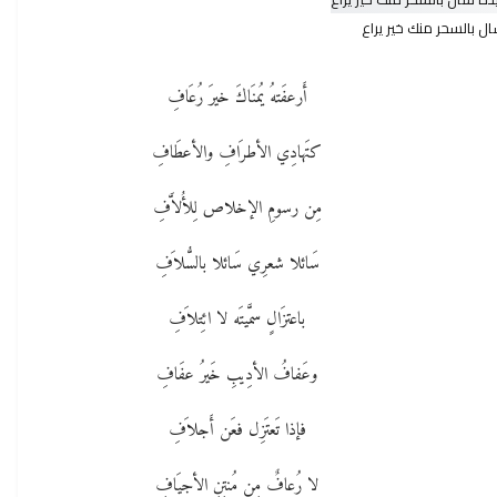
ل بالسحر منك خير يراع
أَرعفَتهُ يُمنَاكَ خيرَ رُعَافِ
كتَهادِي الأطرَافِ والأعطَافِ
مِن رسومِ الإخلاص لِلأُلاَّفِ
سَائلا شعرِي سَائلا بالسُّلاَفِ
باعتزَالٍ سمَّيتَه لا ائِتلاَفِ
وعَفافُ الأدِيبِ خَيرُ عفَافِ
فإذا تَعتَزِل فعَن أَجلاَفِ
لا رُعافٌ مِن مُنتِنِ الأجيَافِ