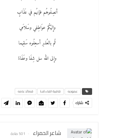
أنصِفُوهُم فإنهُم في عَذَابٍ
وإليكُم عوَاطِفي وسَلاَمي
ثُم بالعُذرِ أسعِفُوه سَقِيما
وإلى الله سل شِفَا وعَفَاءً
عموديه
قافية الفاء (ف)
قصائد عامه
شارك
شاعر الحمراء
501 مادة