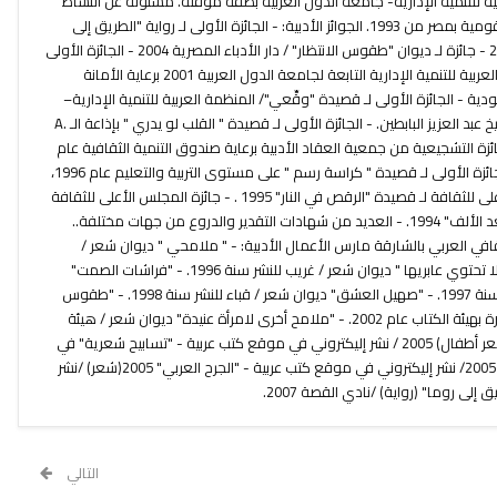
ة للتنمية الإدارية- جامعة الدول العربية بصفة مؤقتة. مسئولة عن النشاط
الثقافي بمكتبات دار الكتب والوثائق القومية بمصر من 1993. الجوائز الأدبية: - الجائزة الأولى لـ رواية "الطريق إلى
روما" نادي القصة بالقاهرة/مصر 2006 - جائزة لـ ديوان "طقوس الانتظار" / دار الأدباء المصرية 2004 - الجائزة الأولى
لـ قصيدة "بنات شجرة الدر" / المنظمة العربية للتنمية الإدارية التابعة لجامعة الدول العربية 2001 برعاية الأمانة
ية - الجائزة الأولى لـ قصيدة "وقِّعي"/ المنظمة العربية للتنمية الإدارية–
جامعة الدول العربية 2000/برعاية الشيخ عبد العزيز البابطين. - الجائزة الأولى لـ قصيدة " القلب لو يدري " بإذاعة الـ A.
. - الجائزة التشجيعية من جمعية العقاد الأدبية برعاية صندوق التنمية الثقافية عام
1998 لـ ديوان " فراشات الصمت ". - الجائزة الأولى لـ قصيدة " كراسة رسم " على مستوى التربية والتعليم عام 1996،
في شعر الأطفال. - جائزة المجلس الأعلى للثقافة لـ قصيدة "الرقص في النار" 1995 . - جائزة المجلس الأعلى للثقافة
لـ قصيدة "الليلة الواحدة والعشرون بعد الألف" 1994. - العديد من شهادات التقدير والدروع من جهات مختلفة..
ثقافي العربي بالشارقة مارس الأعمال الأدبية: - " ملامحي " ديوان شعر /
أندلسية للنشر سنة 1991. - " الممرات لا تحتوي عابريها " ديوان شعر / غريب للنشر سنة 1996. - "فراشات الصمت"
ديوان شعر / المجلس الأعلى للثقافة سنة 1997. - "صهيل العشق" ديوان شعر / قباء للنشر سنة 1998. - "طقوس
الانتظار" مختارات شعرية / مكتبة الأسرة بهيئة الكتاب عام 2002. - "ملامح أخرى لامرأة عنيدة" ديوان شعر / هيئة
الكتاب عام 2003. - مفاجآت نجوى (شعر أطفال) 2005 / نشر إليكتروني في موقع كتب عربية - "تسابيح شعرية" في
حب الله ورسوله صلى الله عليه وسلم 2005/ نشر إليكتروني في موقع كتب عربية - "الجرح العربي" 2005(شعر) /نشر
لى روما" (رواية) /نادي القصة 2007.
التالي