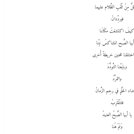
ُّ مِنْ ثُقْبِ الظَّلام عليهما
فيردِّدانْ:
يفَ اكتشفتَ مكَانَنا
أيها الصُّبح المشاكسُ نبِّنا
ختلقنا للحنين خريطةً أُخرى
وبايَعْنا التَّودُّدَ
والتمرُّدَ
داد الحُلْمِ في رحِم الزَّمانْ
فلتَقْتَرِبْ
يا أيها الصُّبحُ العنيدُ
وَنَمْ هُنا