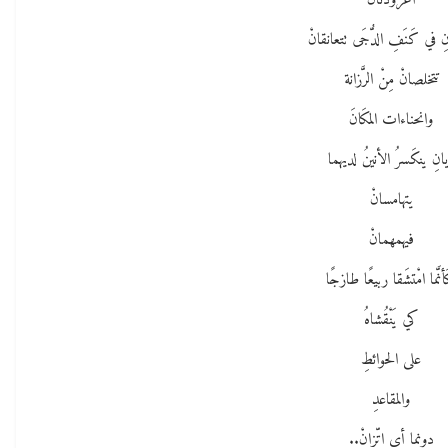
أغرودتانْ
ِ في كَنَفِ الدُّجَى تتعانقانْ
تتخلصانْ مِنْ الرَّزانة
وانحناءات المكَانَ
يانِ ينكَسرُ الأنينُ لديهما
يتهامسانْ
فيهمهمانْ
أنَّما امْتشَقا ربيعًا طازجًا
كي يَنْقُشاهُ
على الحوائطِ
والمقاعدِ
دونما أي اتِّزانْ..