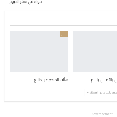
حواء في سفر الخروج
مصر
ني بالأماني باسم
سألت المنجم عن طالع
حميل المزيد من القصائد
- Advertisement -