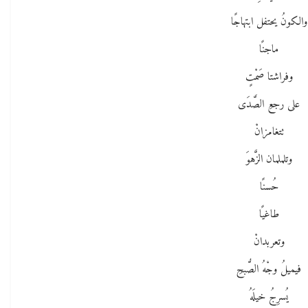
والكونُ يحتفل ابتهاجًا
ماجنًا
وفراشتا صَمْتٍ
على رجعِ الصَّدَى
تتغامزانْ
وتلملمان الزَّهوَ
حُسنًا
طاغيًا
وتعربدانْ
فيميلُ وجْهُ الصُّبحِ
يُسرِجُ خيلَهُ