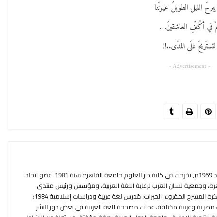
يبرحَ الليل الطويلُ عيونَنا
مْ في أكُفِّ العاشقينَ…
لتستَريحَ علَى المدَى..!!
- Advertisement -
شريفة السيد شاعرة مصرية من مواليد 1959م, تخرجت في كلية دار العلوم جامعة القاهرة سنة 1981. عضو اتحاد
قاهرة، وجمعية لسان العرب لرعاية اللغة العربية، ومؤسس ورئيس منتدى
المبدعات العربيات بالقاهرة،وصاحبة فكرة المسرح المقروء. الخبرات: مُدرس لغة عربية ودراسات إسلامية 1984:
ات مصرية وعربية مختلفة. عملت مصححة للغة العربية في بعض دور النشر