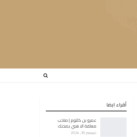
أقراء ايضا
عمرو بن كلثوم | صاحب
معلقة الا هبي بصحنك
ديسمبر 30, 2024