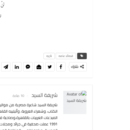
لنْ 
ن
قصائد عامه
نثريه
شارك
شريفة السيد
10 مادة
الكتاب، وشعراء العروبة، وأتيلييه ال
1991 عملت صحفية في جرائد ومجل