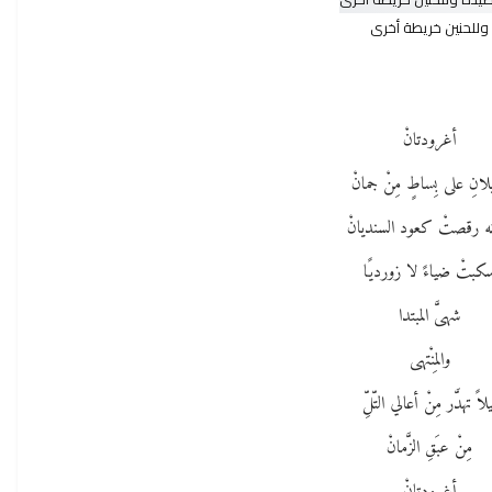
وللحنين خريطة أخرى
أغرودتانْ
يلانِ على بِساطٍ مِنْ جمانْ
نه رقصتْ كعود السنديانْ
كبتْ ضياءً لا زورديًا
شهىَّ المبتدا
والمِنْتهى
لاً تهدَّر مِنْ أعالي التّلِّ
مِنْ عبَقِ الزَّمانْ