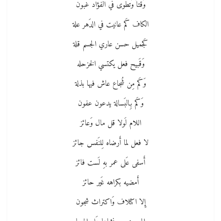
وَقتاً وَتطوى في الفؤاد غبون
الكاف كَم عانيت في الدَهر علة
كَجميل حسن عاري الجسم قلة
وَقَبيح فعل يكتسي الخزحله
وَكَم مِن شُجاع عاش فيها بذلة
وَكَم بِالبَسالة يدعون عفون
اللام لَولا قل مال وَعائز
لا فعل لما أَرضاه لِلنَفس جائز
أَسفى عَلى عمر بهِ لَست فائز
أَمضيه بكراهه غَير حائز
إِلا اكتلاف وَاكتراث شجون