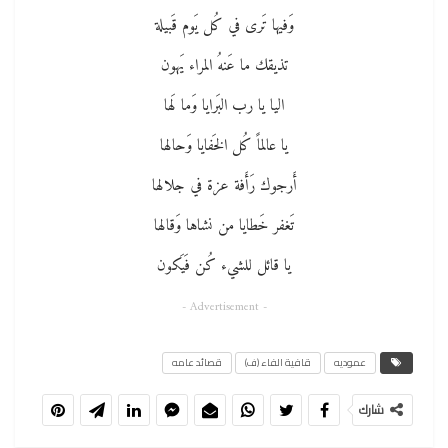
وَفيها تَرى في كُل يَوم قَبيلة
تذيقك ما عَنهُ المراء يَهون
اليا يا رب البَرايا وَما لَها
يا عالماً كُل الخَفايا وَحالها
أَرجوك رَأَفة عزة في جلالها
تَغفر خَطايا من نشاها وَقالها
يا قائل للشيء كُن فَيَكون
- Advertisement -
عموديه
قافية الفاء (ف)
قصائد عامه
شارك