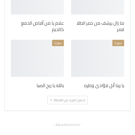
ما زال يرشف من خمر الطلا
علام يا من أفاض الدمع
قمر
كالديم
سوريا
سوريا
يا ربنا أنل فؤادي وطره
بالله يا ريح الصبا
تحميل المزيد من القصائد
- Advertisement -