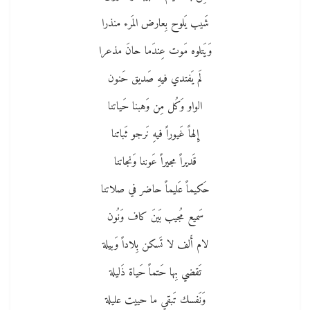
شَيب يَلوح بِعارض المَرء منذرا
وَيَتلوه مَوت عِندَما حانَ مذعرا
لَم يَفتدي فيهِ صَديق حَنون
الواو وَكُل مِن وَهبنا حَياتنا
إِلهاً غَيوراً فيهِ نَرجو ثَباتنا
قَديراً مجيراً عَوننا وَنجاتنا
حَكيماً عَليماً حاضر في صلاتنا
سَميع مُجيب بَينَ كاف وَنُون
لام أَلف لا تَسكن بِلاداً وَبيلة
تَقضي بِها حَتماً حَياة ذَليلة
وَنَفسك تَبقي ما حييت عليلة