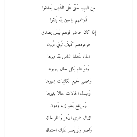
مِن الصِبا حَتّى عَلى الشَيب يَعشقوا
فَبزعمهم راجين لِلّه يَتقوا
إِذا كان حاضر قولهم لَيسَ يصدق
فوعودهم كَيفَ تُوفي دُيون
الخاء خَفايا الناس لِلّه ديرها
وَهوَ عالم بكل حال بصيرها
وَمحصي جَميع الكائِنات بسيرها
وَمبدل الحالات حالا بغيرها
وَمرتفع يَعنو لديه وَدون
الدال داري الدَهر وَانظر لحاله
وَاصبر ولَو يَعسر عَليك احتماله