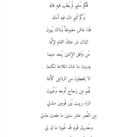
فَكَم سَليم لَم يَطب فيهِ فاله
وَكَم لَئيم نال فيه آماله
فَذا عاش مغبوطاً وَذاك يَهون
الذال ذر عنكَ التمام لإنَّما
مَن وَافق الإِثنين يَنعد منهما
يدرون ما شان الملامة لكنما
لا يخجلون من الرذايل كَأَنما
لَهُم مِن زجاج أَوجه وَعُيون
الراء ربيت بَين قَومين منذلي
مِن العُمر عشر سنين ما طعت عذلي
وحَديث قَوم قَد غَووا ما لذ لي