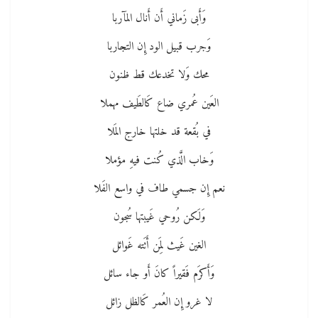
وَأَبى زَماني أَن أَنال المآربا
وَجرب قبيل الود إِن التجاربا
محك وَلا تخدعك قط ظنون
العَين عُمري ضاع كَالطَيف مهملا
في بُقعة قد خلتها خارج المَلا
وَخاب الَّذي كُنت فيهِ مؤملا
نعم إِن جسمي طاف في واسع الفَلا
وَلَكن رُوحي غَيبتها سُجون
الغين غَيث لِمَن أَتَته غَوائل
وَأَكرَم فَقيراً كانَ أَو جاء سائل
لا غرو إِن العُمر كَالظل زائل