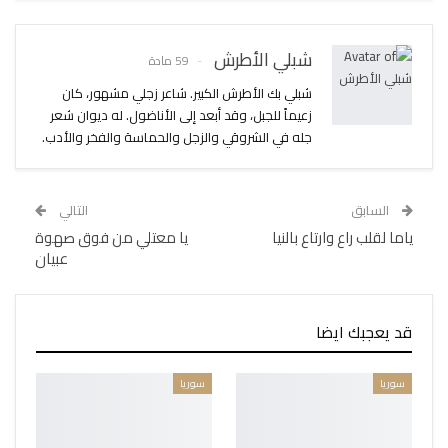
شبلي الأطرش
59 مادة
شبلي بك الأطرش الكبير. شاعر زجلي مشهور، كان
زعيماً للجبل، وقد أبعد إلى الأناضول. له ديوان شعر
جله في الشروقي والزجل والحماسة والفخر والأدب.
السابق
التالي
ياما لقلب راع وارتاع بالنيا
يا معتلي من فوق صهوة
عبيان
قد يعجبك ايضا
سوريا
سوريا