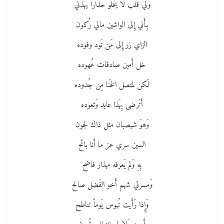
وَلي قَلب لا يَخلو حذارا يهذلي
بِأَني إِلى الواشين مالي رُكون
الزاي زر إِلى مَن تَود وفوده
خل أَمين صادقات عُهوده
لَكن لمتصل الخَنا مِن جُدوده
أَتَرضى بِهَذا عايد وَتعوده
وَهوَ شيصبان مثل ذاك لجون
السين سري عز ما أَنا بائح
بِهِ وَلم يَعرفه مهذار فاضح
وَمسرتي شهم أَخو الفَضل صالح
وَإِذا رَأَيت تُيوس يَوماً تناطح