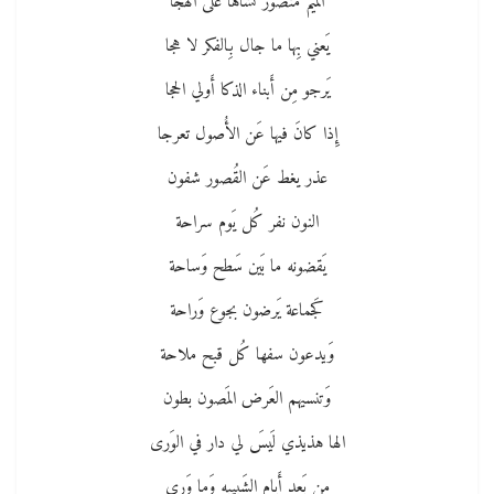
الميم منصور نشاها عَلى الهجا
يَعني بِها ما جال بِالفكر لا هجا
يَرجو مِن أَبناء الذكا أَولي الحجا
إِذا كانَ فيها عَن الأُصول تعرجا
عذر يغط عَن القُصور شفون
النون نفر كُل يَوم سراحة
يَقضونه ما بَين سَطح وَساحة
كَجماعة يَرضون بجوع وَراحة
وَيدعون سفها كُل قبح ملاحة
وَتنسيهم العَرض المَصون بطون
الها هذيذي لَيسَ لي دار في الوَرى
مِن بَعد أَيام الشَبيبه وَما وَرى