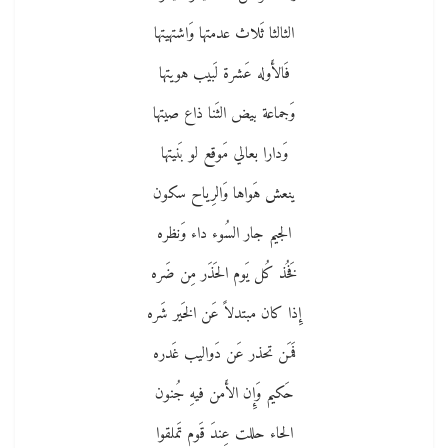
الثالثا ثَلاث عدمتها وَاشتهيتها
فَالأَوله عَشرة لَبيب هويتها
وَجماعة بيض الثَنا ذاع صيتها
وَدارا بعالي مَوقع لو بَنيتها
ينعش هَواها وَالرِياح سكون
الجيم جار السُوء داء وَنظره
فَخُذ كُل يَوم الحَذَر مِن ضَره
إِذا كان مبتدلاً عَن الخَير شَره
فَمَن تحذر عَن دَواليب غَدره
حَكيم وَإِن الأَمن فيهِ جُنون
الحاء حللت عِندَ قَوم تَملقوا