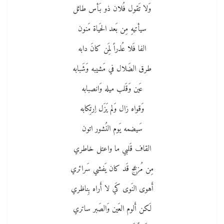
وَلا تَقول فُلان ذو بَأس طائل
سيأتيهِ مِن بَعد الحَياة مَنون
الفا فَلا عُذراً لِمَن كانَ دابه
طرق الضَلال في مَشيبه وَشَبابه
عَين وَقَلب ميله وَانصبابه
وَقواه زال وَلم يَزَل اِرتِكابه
سَيضمه يَوم النُشور اتون
القاف قَلبي ما واعتل خاطري
مِن مُزعج قَد كان يَفشي سَرائري
أَهوى النَوى كَي لا أَراه بِناظري
لَكن أَلوم العَين وَالصَبر ساتري