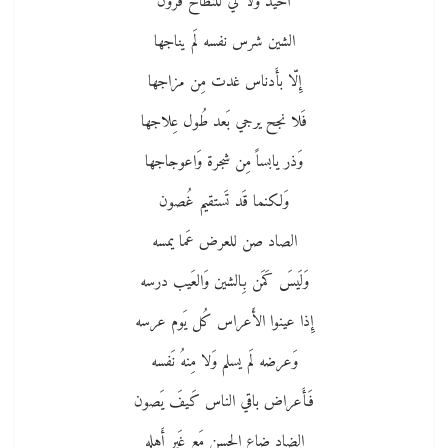
أَحيد وَلا لي للنطاح قُرون
الشين شرس نفسه لَم يناجها
إِلّا بأَدناس غدت مِن مزاجها
فَلا نجح يرجي بَعد طُول عِلاجها
وَذر يابساً مِن شجرة وَاعوجاجها
وَلكنما قَد تَستقيم غُصون
الصاد صن للعرض عَما يمسه
وَلَيسَ كَمَن بِالشين وَالعَيب درسه
إِذا عينوا الأَعراس كُل يَوم عرسه
وَعرضه لَم يسلم وَلا مِنهُ نَفسه
فَأَعراض باقي الناس كَيفَ يَصون
الضاد ضاع الحسن مَع غَير أَهلِهِ