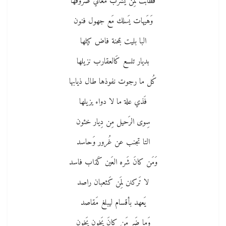
فَطابَت لِمَن يَشرَب مَعاني صروفها
وَهَيهات يَسلك مَع جهول فنون
البا بليت بمحنة فاض كيلها
بديار تلسع كَالعقارب نزيلها
كُل ما رجوت نفوذها طال ذيابها
فَذي علة ما لا دواء يزيلها
سِوى الرَحيل مِن دِيار خئون
التا تجنب عن غُرور وَحاسد
وَمَن كانَ شَره العَين كَذاب فاسد
لا تَركنن لِمَن كَثعبان راصد
يَعهد بأقسام ليبلغ مَقاصد
وَما ضَر مَن كانَ يَخون يَخون