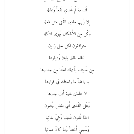
فَندامة لَم تَجدي نَفعاً وَعذله
بِلا رَيب مادين الفَتى مثل فعله
وَكُل مِن الأَشكال يَهوى لشكله
متوافقون لكل خل زبون
الطاء طلق بابلا وَديارها
مِن خَوف يَأتيك الخَنا مِن جدارها
يا راغباً ما راحتك في قرارها
لا تطمئن بحية أَنت جارها
وَعَلى القَذى أَني تغض جُفون
الظا ظُنون ظَنيتها وَهِيَ خائِبا
وَسَهمي أَخطأ وَما كانَ صائِبا