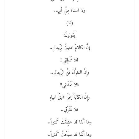
ولا استاءَ مِنّي أبي..
(2)
يَقولونَ:
إنَّ الكلامَ امتيازُ الرِّجالِ..
فلا تَنْطِقي!!
وإنَّ التغزُّلَ فنُّ الرِّجالِ..
فلا تَعْشَقي!!
وإنَّ الكتابةَ بحْرٌ عميقُ المياهِ
فلا تَغْرَقي..
وها أَنَذا قد عشِقْتُ كَثيراً..
وها أَنَذا قد سبَحْتُ كَثيراً..