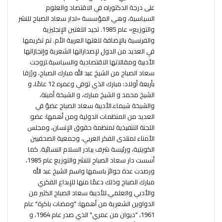
على درجة الدكتوراه في الاقتصاد والعلوم
السياسية، وهي المؤسسة «لدار سعاد الصباح للنشر
والتوزيع» عام 1985. تجيد اللغتين الإنجليزية
والفرنسية بالإضافة للغتها العربية الأم. تم تكريمها
في العديد من الدول لإصداراتها الشعرية وإنجازاتها
الأدبية ومقالاتها الاقتصادية والسياسية.تزوجت
سعاد الصباح من الشيخ عبد الله مبارك الصباح، ورُزقا
بأربعة أولاد: مبارك الذي توفي وعمره 12 عامًا، و
الشيخ محمد و الشيخ مبارك، و الشيخة أمينة،
والشيخة شيماء.الأديبة سعاد الصباح عضوٌ في
العديد من المنظمات الدولية ومن أهمها: عضو
اللجنة التنفيذية لمنظمة حقوق الإنسان، ومجلس
الأمناء لمنتدى الفكر العربي، وجمعية الصحفيين
الكويتية، ورئيسة شرف بيادر السلام النسائية. كما
أسست دار سعاد الصباح للنشر والتوزيع عام 1985،
ورصدت عدة جوائز باسمها واسم الشيخ عبد الله
مبارك الصباح وذلك دعمًا منها للإبداع الفكري
والأدبي والعلمي.للأديبة سعاد الصباح الكثير من
الدواوين الشعرية من أهمها: "ومضات باكرة" عام
1961، "ديوان من عمري" الذي صدر عام 1964، و