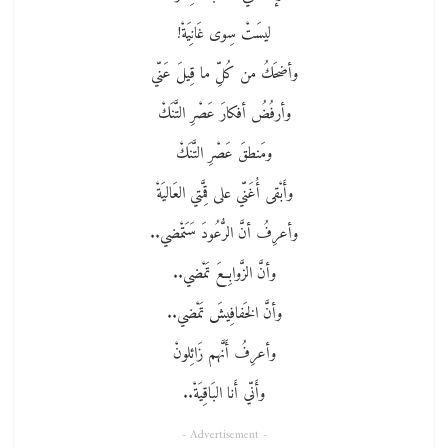
ليسَتْ سِوى غَانِيَةْ!
وأضحَكُ من كُلِّ ما قِيلَ عَنّي
وأرفُضُ أفكارَ عَصْرِ التَّنَكْ
ومَنطقَ عَصْرِ التَّنَكْ
وأَبْقى أُغَنّي على قِمَّتي العَاليَةْ
وأعرِفُ أنَّ الرُّعُودَ سَتَمْضي..
وأنَّ الزَّوابِعَ تَمْضي..
وأنَّ الخَفافِيشَ تَمْضي..
وأعرِفُ أَنَّهم زَائِلونْ
وأَنّي أَنا البَاقِيَةْ..
- Advertisement -