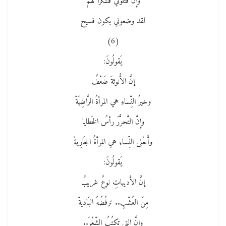
وإن قتلوني فشكراً لهم
لقد وضعوني بكون فسيح
(6)
يَقولُونَ:
إنَّ الأُنوثةَ ضَعْفٌ
وخيرُ النِّساءِ هي المرأةُ الرَّاضِيَةْ
وإنَّ التَّحرُّرَ رأسُ الخَطايا
وأَحْلى النِّساءِ هي المرأةُ الجَارِيةْ
يَقولُونَ:
إنَّ الأَديباتِ نوعٌ غريبٌ
مِنَ العُشْبِ.. ترفُضُهُ البَاديةْ
وإنَّ التي تكتُبُ الشِّعْرَ..