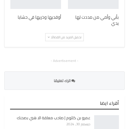
بأبي وأمي من مددت لها
أوقديها وذريها في حشايا
يدي
تحميل المزيد من القصائد
- Advertisement -
اترك تعليقا
أقراء ايضا
عمرو بن كلثوم | صاحب معلقة الا هبي بصحنك
ديسمبر 30, 2024