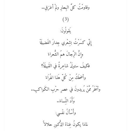
وقاومْتُ كلَّ البِحارِ ولمْ أغرَقِ..
(3)
يَقولُونَ:
إِنّي كسَرْتُ بشِعْري جِدارَ الفَضيلَةْ
وإنَّ الرِّجالَ همُ الشُّعراءْ
فكيفَ ستولَدُ شاعِرةٌ في القَبيلَةْ؟
وأضحَكُ مِنْ كُلِّ هَذا الهُرَاءْ
وأسْخَرُ ممَّنْ يُريدونَ في عصرِ حرْبِ الكَواكبِ..
وَأْدَ النِّساءْ..
وأَسْألُ نفْسي:
لماذا يكونُ غِناءُ الذُّكورِ حلالاً