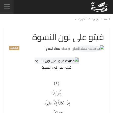
الصفحة الرئيسية
الكويت
فيتو على نون النسوة
الكويت
بواسطة
سعاد الصباح
فيتو.. على نون النسوة
(1)
يَقولونَ:
إنَّ الكتابةَ إثمٌ عظيمٌ..