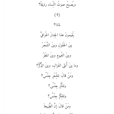
ويُصبحُ صوتُ النِّساءِ رذيلةْ؟
(4)
لماذا؟
يُقيمونَ هذا الجِدارَ الخُرافيَّ
بينَ الحُقولِ وبينَ الشَّجَرْ
وبينَ الغُيومِ وبينَ المطَرْ
وما بينَ أُنثى الغَزالِ، وبينَ الذَّكَرْ؟
ومَنْ قالَ: للشِّعْرِ جِنْسٌ؟
وللنَّثْرِ جِنْسٌ؟
وللفِكْرِ جِنْسٌ؟
ومَنْ قالَ: إنَّ الطَّبيعةَ