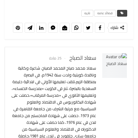
قصائد عامه
نثريه
شارك
سعاد الصباح
25 مادة
سعاد محمد صباح المحمد الصباح، شاعرة وكاتبة
وناقدة كويتية ولدت سنة 1942م، في البصرة
بمنظقة الزبير،تلقت تعليمها الأولي في ابتدائية حليمة
السعدية بالبصرة ،ثم في الكويت «بمدرسة الخنساء»،
وتعليمها الثانوي في «مدرسة المرقاب»،حصلت على
شهادة البكالوريوس في الاقتصاد والعلوم
السياسية مع مرتبة الشرف من جامعة القاهرة في
عام 1973. حصلت على شهادة الماجستير من جامعة
لندن في عام 1976، كما حصلت على شهادة
الدكتوراه في الاقتصاد والعلوم السياسية من
جامعة ساري جلفورد في لندن عام 1981،حاصلة