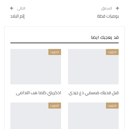
السابق
التالي
يوميات قطة
إثم البلاد
قد يعجبك ايضا
الكويت
الكويت
قبل فديتك مبسمي دع جيدي
اذكريني كلما هب الندامى
الكويت
الكويت