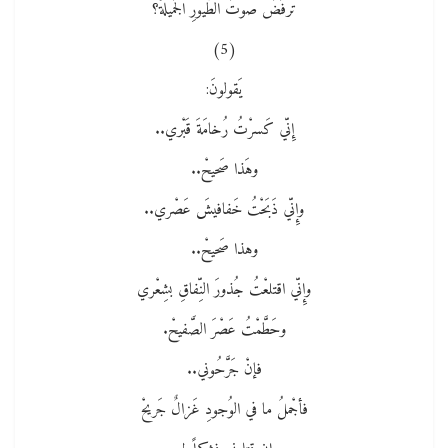
ترفُضُ صوتَ الطُّيورِ الجَميلةْ؟
(5)
يَقولونَ:
إِنّي كَسرْتُ رُخامَةَ قَبْري..
وهَذا صَحيحْ..
وإِنّي ذَبَحْتُ خَفافيشَ عَصْري..
وهذا صَحيحْ..
وإِنّي اقتلعْتُ جُذورَ النِّفاقِ بشِعْري
وحَطَّمْتُ عَصْرَ الصَّفيحْ.
فإنْ جَرَّحُوني..
فأجْملُ ما في الوُجودِ غَزالٌ جَريحْ