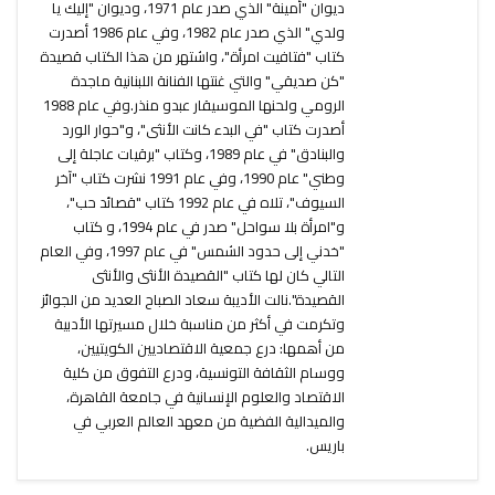
ديوان "أمينة" الذي صدر عام 1971، وديوان "إليك يا
ولدي" الذي صدر عام 1982، وفي عام 1986 أصدرت
كتاب "فتافيت امرأة"، واشتهر من هذا الكتاب قصيدة
"كن صديقي" والتي غنتها الفنانة اللبنانية ماجدة
الرومي ولحنها الموسيقار عبدو منذر.وفي عام 1988
أصدرت كتاب "في البدء كانت الأنثى"، و"حوار الورد
والبنادق" في عام 1989، وكتاب "برقيات عاجلة إلى
وطني" عام 1990، وفي عام 1991 نشرت كتاب "آخر
السيوف"، تلاه في عام 1992 كتاب "قصائد حب"،
و"امرأة بلا سواحل" صدر في عام 1994، و كتاب
"خدني إلى حدود الشمس" في عام 1997، وفي العام
التالي كان لها كتاب "القصيدة الأنثى والأنثى
القصيدة".نالت الأديبة سعاد الصباح العديد من الجوائز
وتكرمت في أكثر من مناسبة خلال مسيرتها الأدبية
من أهمها: درع جمعية الاقتصاديين الكويتيين،
ووسام الثقافة التونسية، ودرع التفوق من كلية
الاقتصاد والعلوم الإنسانية في جامعة القاهرة،
والميدالية الفضية من معهد العالم العربي في
باريس.