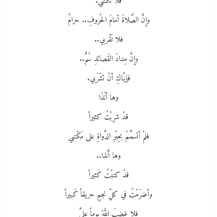
فلا تكتُبي.
وإنَّ الصَّلاةَ أمامَ الحُروفِ.. حرامٌ
فلا تَقْربي..
وإنَّ مِدادَ القَصائدِ سُمٌّ..
فإيّاكِ أنْ تشْرَبي.
وها أنَذَا
قدْ شرِبْتُ كثيراً
فلمْ أتسمَّمْ بحِبْرِ الدَّواةِ على مَكْتبي
وها أَنَذا..
قدْ كتبْتُ كَثيراً
وأضرَمْتُ في كلِّ نجمٍ حريقاً كَبيراً
فلا غضِبَ اللهُ يوماً عليَّ