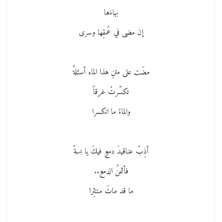
بهاءَها
إن مضى في عُمقِها وسرى
مضَت على متنِ هذا الماءِ أسئلةٌ
تكسّرتْ غرقاً
والماءُ ما انكسرا
أذِبْ عناقيدَ دمعٍ فيكَ يا بسةً
فأثمنُ الدمعِ..
ما قد ماتَ منتثِرا