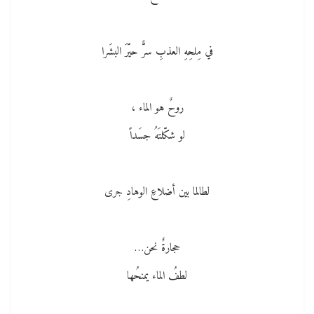
في مِلحِهِ العذبِ سرٌّ حيّرَ البشَرا
روحٌ هو الماء ،
لو شكّلتَهُ جسَداً
لطالما بين أضلاعِ الوهادِ جرى
حجارةٌ نحن…
لطفُ الماء يمنحُها