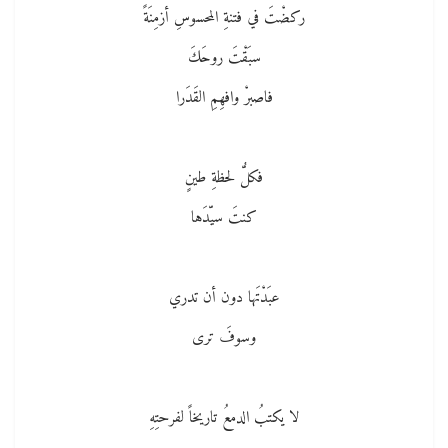
ركضْتَ في فتنةِ المحسوسِ أزمِنَةً
سبَقْتَ روحَكَ
فاصبرْ وافهِمِ القَدَرا
فكلُّ لحظةِ طينٍ
كنتَ سيّدَها
عبَدْتَها دون أن تدري
وسوفَ ترى
لا يكتبُ الدمعُ تاريخاً لفرحتِهِ