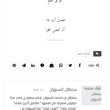
تنمو في مخيّلةٍ
سمحتَ أنت لها :
أن تحضَنِ الحجرا
- Advertisement -
قصائد عامه
شارك
سلطان السبهان
23 مادة
سلطان بن محمد السبهان، شاعر سعودي اصدر عدة
دواوين شعرية، من اهمها " تفاصيل أخرى للماء"
"ويكاد يضئ" "اغنيات الورد" نشأ السبهان في