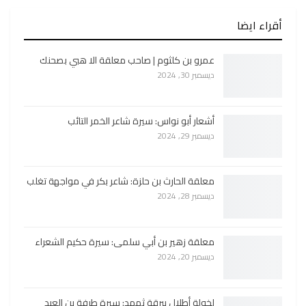
أقراء ايضا
عمرو بن كلثوم | صاحب معلقة الا هبي بصحنك
ديسمبر 30, 2024
أشعار أبو نواس: سيرة شاعر الخمر التائب
ديسمبر 29, 2024
معلقة الحارث بن حلزة: شاعر بكر في مواجهة تغلب
ديسمبر 28, 2024
معلقة زهير بن أبي سلمى: سيرة حكيم الشعراء
ديسمبر 20, 2024
لخولة أطلال ببرقة ثهمد: سيرة طرفة بن العبد