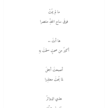
ما لم يمُتْ
فوقَ ساح الخدِّ منتصرا
ها أنتَ ..
أكبرُ من صمتٍ سئمتَ بهِ
أصبحتَ أجملَ
لما بُحتَ معتذِرا
هذي الدوائرُ