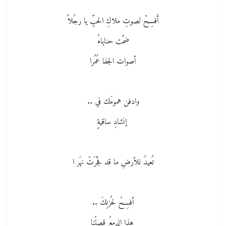
أَفسِحْ لصوتِ ملاكِ الحبِّ يا رجُلاً
ضمّت حناياهُ
أصوات الجفا عُمُرا
وادفن همومَك في ..
إنشادِ ساقيةٍ
تُعيدُ للأرضِ ما قد فجّرَتْ نهَر ا
أفسِحْ لحُزنِكَ ..
هذا الدمعُ قصتُنا