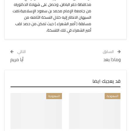
محافظة حفر الباطن، وحصل على شهادة الدكتوراه
من جامعة الإمام محمد بن سعود الإسلامية،لفت
السبهان الانظار إليه خلال النسخة الثامنه من
مسابقة ( أمير الشعراء ) حيث تمكن من حصد لقب
أمير الشعراء في تلك اللنسخة،
السابق
التالي
وماذا بعد
أيا مريم
قد يعجبك ايضا
السعودية
السعودية