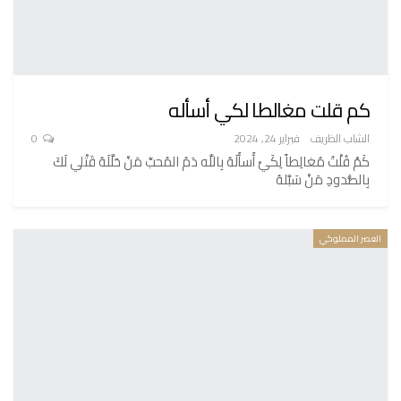
كم قلت مغالطا لكي أسأله
الشاب الظريف
فبراير 24, 2024
0
كَمْ قُلْتُ مُغالِطاً لِكَيْ أَسأَلَهُ بِاللَّه دَمُ المُحبِّ مَنْ حَلَّلَهُ قَتْلي لَكَ
بِالصُّدودِ مَنْ سَبَّلهُ
العصر المملوكي