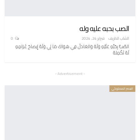
الصب بحبه عليه وله
الشاب الظريف
فبراير 24, 2024
0
الصَّبُّ بِحُبِّهِ عَلَيْهِ وَلَهُ وَالعَاذلُ فِي هَوَاكَ مَا لِي وَلَهُ إِيضاحُ غَرَامِهِ
لَهُ تَكْمِلهُ
- Advertisement -
العصر المملوكي