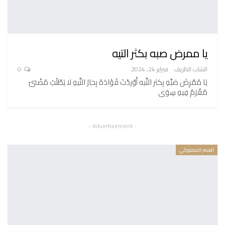
يا ممرض صبه بكثر التيه
الشاب الظريف
فبراير 24, 2024
0
يَا مُمْرِضَ صَبِّهِ بِكثر التِّيه أَوْردْتَ فُؤادَهُ بِحارَ التِّيهِ لا يَطْلُبُ مُضْنىً
مُغْرَمٌ فِيهِ سِوَى
- Advertisement -
العصر المملوكي