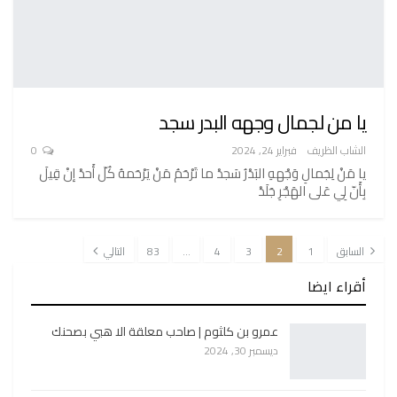
يا من لجمال وجهه البدر سجد
الشاب الظريف
فبراير 24, 2024
0
يا مَنْ لِجَمالِ وَجْههِ البَدْرُ سَجدْ ما تَرْحَمُ مَنْ يَرْحَمهُ كُلّ أَحدْ إنْ قِيلَ
بِأَنّ لِي عَلى الهَجْرِ جَلَدْ
السابق
1
2
3
4
…
83
التالي
أقراء ايضا
عمرو بن كلثوم | صاحب معلقة الا هبي بصحنك
ديسمبر 30, 2024