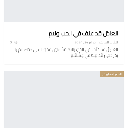
العاذل قد عنف في الحب ولام
الشاب الظريف
فبراير 24, 2024
0
العَاذِلُ قد عَنّفَ في الحُبّ وَلامْ مُذْ عايَن قَدْ بَدا على خَدّك لامْ يا
بَدْرَ دُجىً قَدْ مِتُّ في عِشْقَتهِ
العصر المملوكي