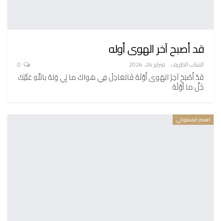
قد أصبح آخر الهوى أوله
الشاب الظريف
فبراير 24, 2024
0
قَدْ أَصْبَحَ آخِرُ الهَوى أَوَّلَهُ فَالعَاذِلُ فِي هَواكَ ما لِي وَلهُ باللَّهِ عَلَيْكَ
خَلِّ ما أوَّلُهُ
العصر المملوكي