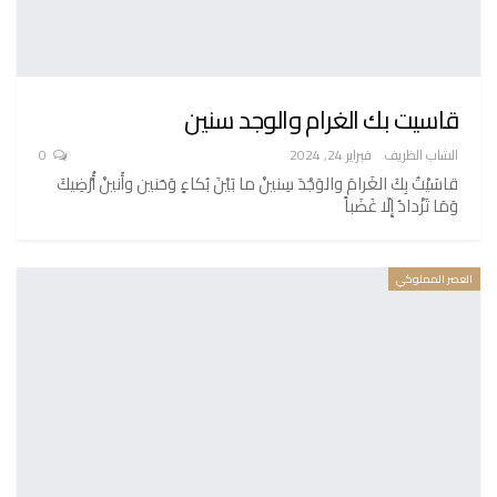
قاسيت بك الغرام والوجد سنين
الشاب الظريف
فبراير 24, 2024
0
قاسَيْتُ بِكَ الغَرامَ والوَجْدَ سِنينْ ما بَيْنَ بُكاءٍ وَحَنين وأَنينْ أُرْضِيكَ
وَمَا تَزْدادُ إِلّا غَضَباً
العصر المملوكي