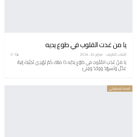
يا من غدت القلوب في طوع يديه
الشاب الظريف
فبراير 24, 2024
0
يَا مَنْ غَدَتِ القُلُوبُ في طَوْعِ يَدَيْه ذَا صَبُّكَ كَمْ تَهْدِي تَجَنّيكَ إليهْ
عَذْلٌ وَتَسهُّدٌ وَوَجْدٌ وَقِلىً
العصر المملوكي