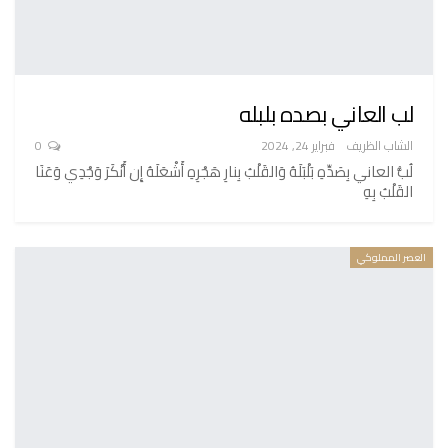
لب العاني بصده بلبله
الشاب الظريف
فبراير 24, 2024
0
لُبُّ العاني بِصَدِّهِ بَلْبَلَهُ وَالقَلْبُ بِنارِ هَجْرِهِ أَشْعَلَهُ إِن أَنْكَرَ وَجْدِي وَعَنَا
القَلْبُ بِهِ
العصر المملوكي