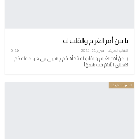
يا من أمر الغرام والقلب له
الشاب الظريف
فبراير 24, 2024
0
يَا مَنْ أَمْرُ الغَرامِ وَالقَلْبُ لَهُ قَدْ أَسْقَمَ جِسْمِي فِي هَواهُ وَلَهُ كَمْ
يَعْذِلني اللَّائِمُ فيهِ سَفَهَاً
العصر المملوكي