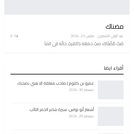
مضناك
عبد الولي الشميرى
مارس 23, 2024
0
صُبَّ مُضْنَاكَ، صبْ دمعَه كالقربْ حالُه في المآ
أقراء ايضا
عمرو بن كلثوم | صاحب معلقة الا هبي بصحنك
ديسمبر 30, 2024
أشعار أبو نواس: سيرة شاعر الخمر التائب
ديسمبر 29, 2024