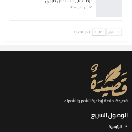
عرضت على ذات الدلال صبابتي
مارس 23, 2024
السابق
التالي
1 من 13٬790
قصيدة: منصة إبداعية للشعر والشعراء
الوصول السريع
الرئيسية