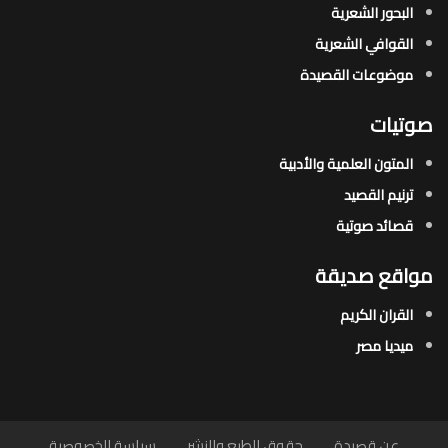
البحور الشعرية​
القوافي الشعرية​
موضوعات القصيدة​
صوتيات
المتون العلمية والأدبية
ترنيم القصيد
قصائد صوتية
مواقع صديقة
القران الكريم
ميديا مصر
عن قصيدة
حقوق الطبع والنشر
سياسة الخصوصية