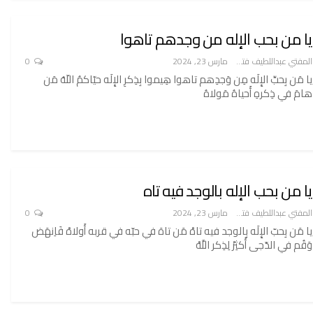
يا من بحب الإله من وجدهم تاهوا
المفتي عبداللطيف فتح الله
مارس 23, 2024
0
يا مَن بِحبِّ الإِلَه مِن وَجدِهم تاهوا هِيموا بِذِكرِ الإِلَه حيّاكمُ اللّهُ مَن
هامَ في ذِكرهِ أَحياهُ مَولاهُ
يا من بحب الإله بالوجد فيه تاه
المفتي عبداللطيف فتح الله
مارس 23, 2024
0
يا مَن بِحبّ الإِلَه بِالوجد فيه تاهْ مَن تاهَ في حبّه في قربه أَولاهْ فَاِنهَض
وَقُم في الدّجى أَكثِرْ لِذِكر اللَّهْ