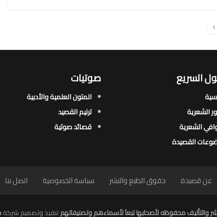
ل السريع
صوتيات
يسية
المتون العلمية والأدبية
ور الشعرية​
ترنيم القصيد
افي الشعرية​
قصائد صوتية
وعات القصيدة​
عن قصيدة
حقوق الطبع والنشر
سياسة الخصوصية
اتصل بنا
ر والتأليف محفوظه لأصحابها تبعاَ لأسماءهم وتصنيفاتهم
تنفيذ وتصميم شركة
م