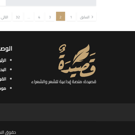
السابق
1
2
3
4
…
32
التالي
الوصو
الرئ
البح
القو
قصيدة: منصة إبداعية للشعر والشعراء
موض
حقوق النش