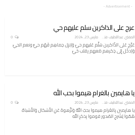
- Advertisement -
عرج على الذاكرين سلم عليهم حي
المفتي عبداللطيف فتح الله
مارس 23, 2024
0
عَرِّج عَلى الذّاكرين سَلِّم عَليهم حيّ وَاِنزِل حِماهِم فَهُم حيٌّ ونعم الحيّ
وَاِدخُل إِلى ذِكرهم مَعهم بِقلب حَيّ
يا هايمين بالغرام هيموا بحب الله
المفتي عبداللطيف فتح الله
مارس 23, 2024
0
يا هايِمين بِالغَرام هيموا بحبّ اللَّهْ وَنَزِّهوهُ عَنِ الأَشكال وَالأَشباهْ
هُمّوا لِشَرحِ الصّدور قوموا بِذكرِ اللَّه