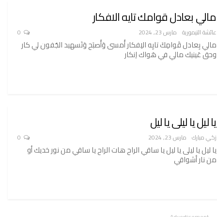
مالي بعادل قوامك تايه الافكار
عائشة التيمورية
مارس 23, 2024
0
مالي بِعادل قَوامِكَ تايِه الاِفكار أَمسى وَأَصبَح وَتَسهيد الجُفون لي كار
وحق عَينيك مالي في هَواك اِنكار
يا ليل يا ليلى يا ليل
زكي مبارك
مارس 23, 2024
0
يا ليل يا ليلى يا ليل يا ساقي الراح هات الراح يا ساقي من نور خديك أو
من نار أشواقي
- Advertisement -