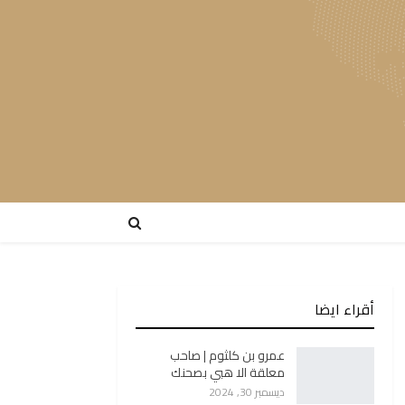
أقراء ايضا
عمرو بن كلثوم | صاحب
معلقة الا هبي بصحنك
ديسمبر 30, 2024