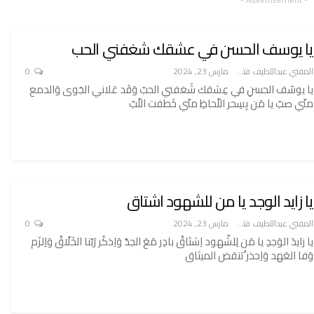
يا يوسف الحسن في عشقك شغفني الحب
المفتي عبداللطيف فتح الله
مارس 23, 2024
0
يا يوسُف الحسنِ في عِشقك شَغفني الحبّ وَقَد عَلاني الجَوى وَالدمع
منّي صبّ يا مَن بِسِحر اللّحاظِ منّي خَطفت اللّبّ
يا زايد الوجد يا من للشهود اشتاق
المفتي عبداللطيف فتح الله
مارس 23, 2024
0
يا زايدَ الوَجدِ يا مَن لِلشّهود اِشتَاقْ بادِر مَعَ الجدّ وَاِذكُر رَبّنا الخَلّاقْ وَاِلزَم
وَفا العَهد وَاِحذر ُتنقض الميثاق