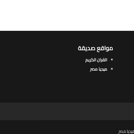
مواقع صديقة
القران الكريم
ميديا مصر
يديا مصر