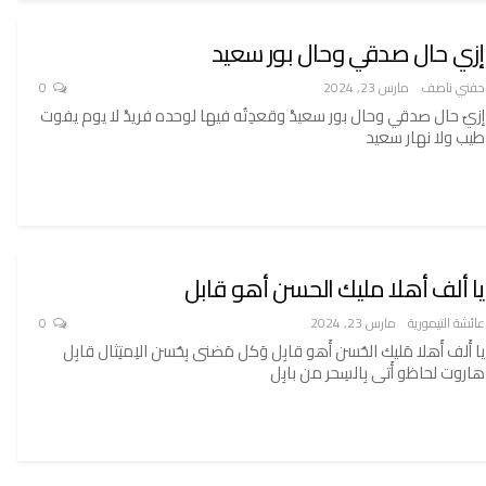
إزي حال صدقي وحال بور سعيد
حفني ناصف
مارس 23, 2024
0
إزيّ حال صدقي وحال بور سعيدْ وقعدِتُه فيها لوحده فريدْ لا يوم يفوت
طيب ولا نهار سعيد
يا ألف أهلا مليك الحسن أهو قابل
عائشة التيمورية
مارس 23, 2024
0
يا أَلف أَهلا مَليك الحُسن أَهو قابِل وَكل مَضنى بِحُسن الاِمتِثال قابِل
هاروت لحاظو أَتى بِالسِحر من بابِل