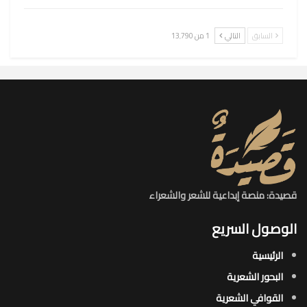
السابق
التالي
1 من 13٬790
قصيدة: منصة إبداعية للشعر والشعراء
الوصول السريع
الرئيسية
البحور الشعرية​
القوافي الشعرية​