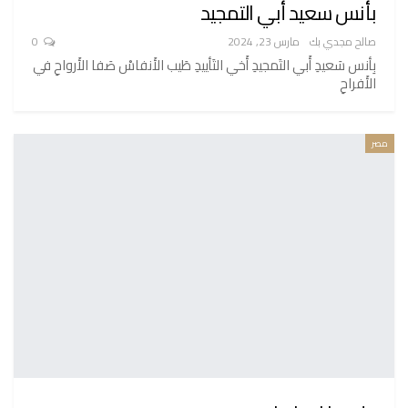
بأنس سعيد أبي التمجيد
صالح مجدي بك
مارس 23, 2024
0
بِأنس سَعيدِ أَبي التَمجيدِ أَخي التَأييدِ طَيب الأَنفاسْ صَفا الأَرواحِ في
الأَفراحِ
مصر