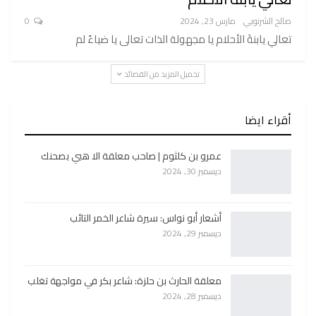
صالح الشرنوبي
مارس 23, 2024
0
تعالي يابنةَ الأحلام يا مجهولة الذات تعالى يا ضياءً لم
تحميل المزيد من القصائد
أقراء ايضا
عمرو بن كلثوم | صاحب معلقة الا هبي بصحنك
ديسمبر 30, 2024
أشعار أبو نواس: سيرة شاعر الخمر التائب
ديسمبر 29, 2024
معلقة الحارث بن حلزة: شاعر بكر في مواجهة تغلب
ديسمبر 28, 2024