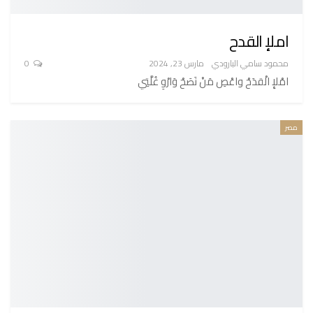
املإ القدح
محمود سامي البارودي
مارس 23, 2024
0
امْلإِ الْقدَحْ واعْصِ مَنْ نَصَحْ وَارْوِ غُلَّتِي
مصر