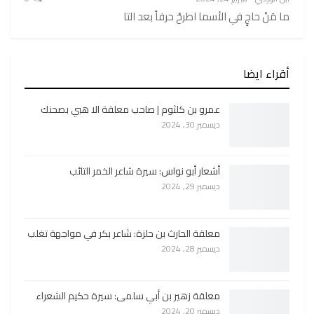
ما مَنْ حاجٍ في الأسما اطرحْ حرفاً بعد التا
أقراء ايضا
عمرو بن كلثوم | صاحب معلقة الا هبي بصحنك
ديسمبر 30, 2024
أشعار أبو نواس: سيرة شاعر الخمر التائب
ديسمبر 29, 2024
معلقة الحارث بن حلزة: شاعر بكر في مواجهة تغلب
ديسمبر 28, 2024
معلقة زهير بن أبي سلمى: سيرة حكيم الشعراء
ديسمبر 20, 2024