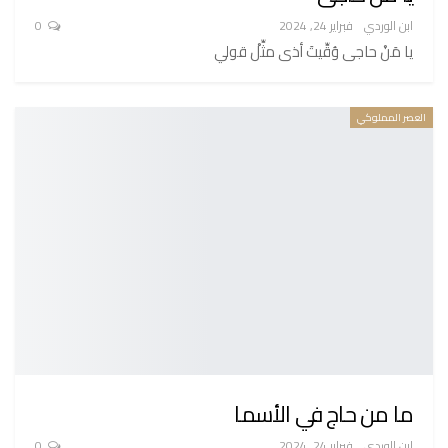
ابن الوردي
فبراير 24, 2024
0
يا مَنْ حاجى وُقِّيتَ أذى مثِّلْ قولي
العصر المملوكي
ما من حاج في الأسما
ابن الوردي
فبراير 24, 2024
0