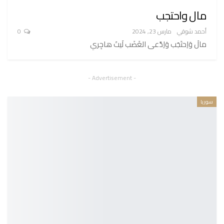
مال واحتجب
أحمد شوقي
مارس 23, 2024
0
مالَ وَاِحتَجَب وَاِدَّعى الغَضَب لَيتَ هاجِري
- Advertisement -
سوريا