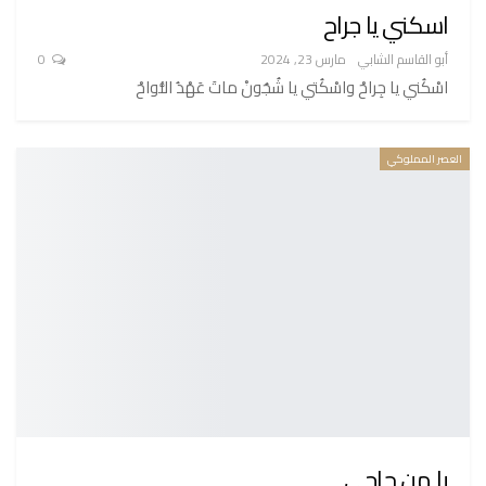
اسكني يا جراح
أبو القاسم الشابي
مارس 23, 2024
0
اسْكُني يا جِراحْ واسْكُتي يا شُجُونْ ماتَ عَهْدُ النُّواحْ
العصر المملوكي
يا من حاجى