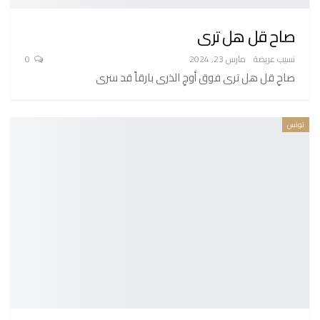
صاح قل هل ترى
نسيب عريضة
مارس 23, 2024
0
صاحِ قل هل ترى فوق أوجِ الذرى بارقاً قد سرى
تونس