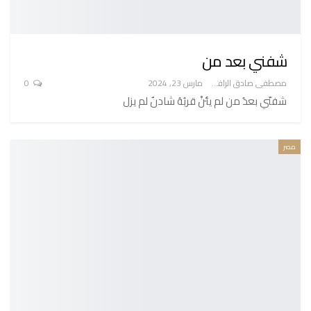
شفني بعد من
مصطفى صادق الرافعي
مارس 23, 2024
0
شفنّي بعدُ من لم يئنْ قربُهُ شادنٌ لم يزل
مصر