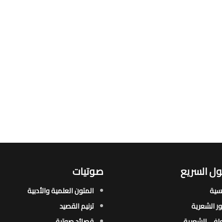
ل السريع
صوتيات
يسية
المتون العلمية والأدبية
ور الشعرية​
ترنيم القصيد
افي الشعرية​
قصائد صوتية