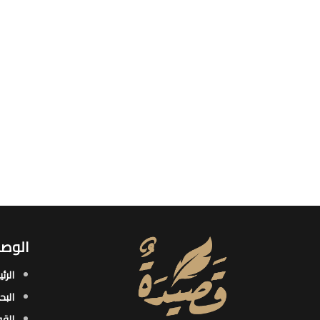
الوصو
الرئ
البح
القو