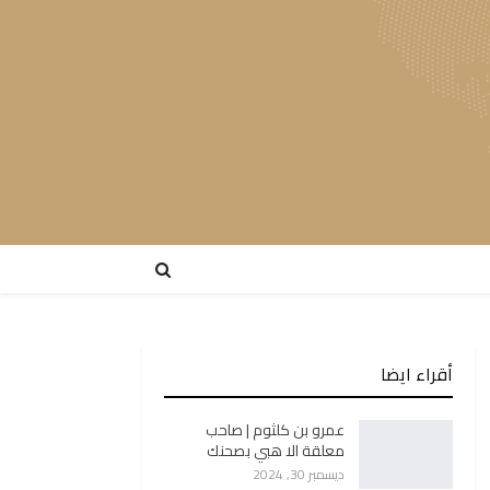
أقراء ايضا
عمرو بن كلثوم | صاحب
معلقة الا هبي بصحنك
ديسمبر 30, 2024