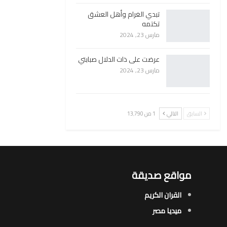
تبدي الغرام وأهل العشق
تكتمه
مارس 23, 2024
عرضت على ذات الدلال صبابتي
مارس 23, 2024
السابق
التالي
1 من 13٬790
مواقع صديقة
القران الكريم
ميديا مصر