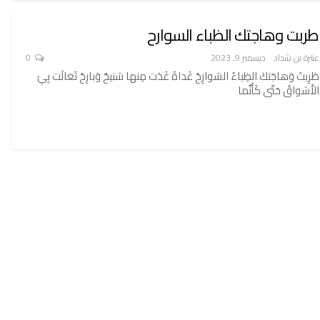
طربت وهاجتك الظباء السوارح
عنترة بن شداد
ديسمبر 9, 2023
0
طَرِبتَ وَهاجَتكَ الظِباءُ السَوارِحُ غَداةَ غَدَت مِنها سَنيحٌ وَبارِحُ تَغالَت بِيَ
الأَشواقُ حَتّى كَأَنَّما